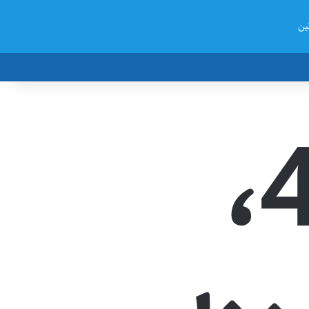
ین
خطای 404،