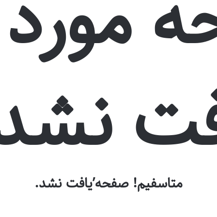
 مورد 
فت نشد:
متاسفیم! صفحه’یافت نشد.