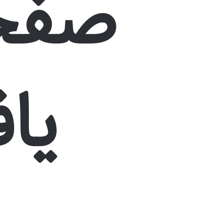
صفحه
یا