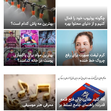
چگونه یوتیوب خود را فعال
کنیم و از دنیای محتوا بهره
بهترین مه پاش کدام است؟
ببریم؟
کرم لیفت صورت برای رفع
بهترین مواد برای پاکسازی
چروک خط خنده
پوست در خانه کدامند؟
48 کلید طلایی برای فتح قلعه
قدرت: راهنمای جامع تسلط بر
معرفی هنر موسیقی
دنیای رقابتی با آموزه‌های