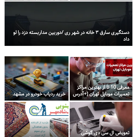
فاجعه چیست؟
دستگیری سارق ۳ خانه در شهر ری /دوربین مداربسته دزد را لو
داد
معرفی 10 تا از بهترین مراکز
تعمیرات موبایل تهران [+آدرس
خرید ردیاب خودرو در مشهد
و تلفن]
تعویض ال سی دی گوشی