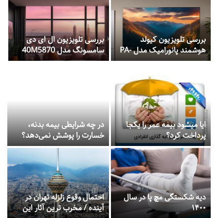
ز
ب
بررسی تلویزیون کیولد
بررسی تلویزیون ال ای دی
س
هوشمند پانورامیک مدل PA-
سامسونگ مدل 40M5870
گ
55SA3657 سایز 55 اینچ
سایز 40 اینچ
ب
ایا میشود بیمه عمر را یکجا
در چه شرایطی بیمه بدنه،
پرداخت کرد؟
خسارت را پوشش نمی‌دهد؟
دیه شکستگی مچ پا در سال
احتمال وقوع زلزله تهران در
۱۴۰۰
آینده / مخرب ترین آثار این