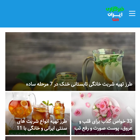
منو
طرز تهیه شربت خانگی تابستانی خنک در 7 مرحله ساده
ت
33 خواص گلاب برای قلب و
طرز تهیه انواع شربت های
م
عروق، پوست صورت و رفع تب
سنتی ایرانی و خانگی با 11
ج
تکنیک ساده
ا