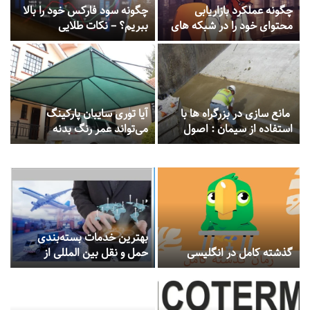
چگونه عملکرد بازاریابی
چگونه سود فارکس خود را بالا
محتوای خود را در شبکه های
ببریم؟ – نکات طلایی
اجتماعی اندازه گیری و بهبود
دهید؟
مانع سازی در بزرگراه ها با
آیا توری سایبان پارکینگ
استفاده از سیمان : اصول
می‌تواند عمر رنگ بدنه
کاربردها و مزایا
خودروی شما را افزایش دهد؟
بهترین خدمات بسته‌بندی
گذشته کامل در انگلیسی
حمل و نقل بین المللی از
شرکت جهان کالا کارگو
بخواهید