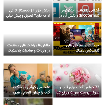
آشنایی با قوانین اینکوترمز
ریزش بازار ارز دیجیتال تا کی
(Incoterms) و نقش آن در
ادامه دارد؟ تحلیل و پیش بینی
تجارت بین‌المللی
قیمت ها
جدید ترین سریال های
چالش‌ها و راهکارهای موفقیت
نتفلیکس 2025
در واردات و صادرات پلاستیک
33 خواص گلاب برای قلب و
تشخیص کم‌آبی در سگ و
عروق، پوست صورت و رفع تب
گربه را چطور انجام دهیم؟