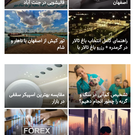
اصفهان
قالیشویی در جنت آباد
راهنمای کامل انتخاب باغ تالار
تور کیش از اصفهان با ناهار و
در گرمدره + رزرو باغ تالار با
شام
بهترین قیمت
تشخیص کم‌آبی در سگ و
مقایسه بهترین اسپیکر سقفی
گربه را چطور انجام دهیم؟
در بازار