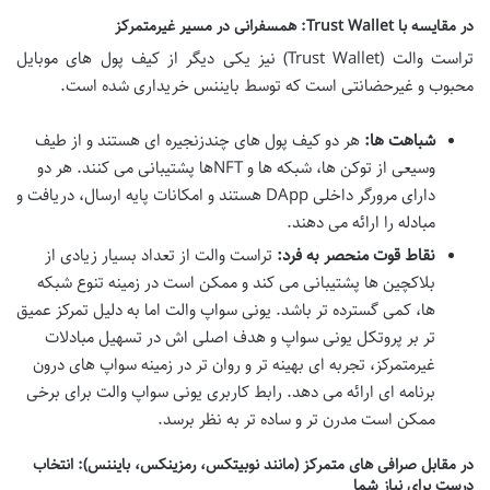
در مقایسه با Trust Wallet: همسفرانی در مسیر غیرمتمرکز
تراست والت (Trust Wallet) نیز یکی دیگر از کیف پول های موبایل
محبوب و غیرحضانتی است که توسط بایننس خریداری شده است.
شباهت ها:
هر دو کیف پول های چندزنجیره ای هستند و از طیف
وسیعی از توکن ها، شبکه ها و NFTها پشتیبانی می کنند. هر دو
دارای مرورگر داخلی DApp هستند و امکانات پایه ارسال، دریافت و
مبادله را ارائه می دهند.
نقاط قوت منحصر به فرد:
تراست والت از تعداد بسیار زیادی از
بلاکچین ها پشتیبانی می کند و ممکن است در زمینه تنوع شبکه
ها، کمی گسترده تر باشد. یونی سواپ والت اما به دلیل تمرکز عمیق
تر بر پروتکل یونی سواپ و هدف اصلی اش در تسهیل مبادلات
غیرمتمرکز، تجربه ای بهینه تر و روان تر در زمینه سواپ های درون
برنامه ای ارائه می دهد. رابط کاربری یونی سواپ والت برای برخی
ممکن است مدرن تر و ساده تر به نظر برسد.
در مقابل صرافی های متمرکز (مانند نوبیتکس، رمزینکس، بایننس): انتخاب
درست برای نیاز شما