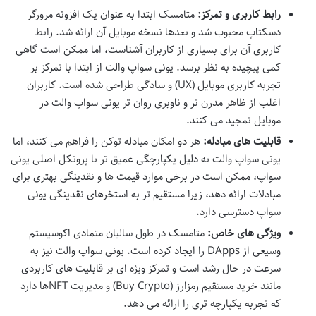
رابط کاربری و تمرکز:
متامسک ابتدا به عنوان یک افزونه مرورگر
دسکتاپ محبوب شد و بعدها نسخه موبایل آن ارائه شد. رابط
کاربری آن برای بسیاری از کاربران آشناست، اما ممکن است گاهی
کمی پیچیده به نظر برسد. یونی سواپ والت از ابتدا با تمرکز بر
تجربه کاربری موبایل (UX) و سادگی طراحی شده است. کاربران
اغلب از ظاهر مدرن تر و ناوبری روان تر یونی سواپ والت در
موبایل تمجید می کنند.
قابلیت های مبادله:
هر دو امکان مبادله توکن را فراهم می کنند، اما
یونی سواپ والت به دلیل یکپارچگی عمیق تر با پروتکل اصلی یونی
سواپ، ممکن است در برخی موارد قیمت ها و نقدینگی بهتری برای
مبادلات ارائه دهد، زیرا مستقیم تر به استخرهای نقدینگی یونی
سواپ دسترسی دارد.
ویژگی های خاص:
متامسک در طول سالیان متمادی اکوسیستم
وسیعی از DApps را ایجاد کرده است. یونی سواپ والت نیز به
سرعت در حال رشد است و تمرکز ویژه ای بر قابلیت های کاربردی
مانند خرید مستقیم رمزارز (Buy Crypto) و مدیریت NFTها دارد
که تجربه یکپارچه تری را ارائه می دهد.