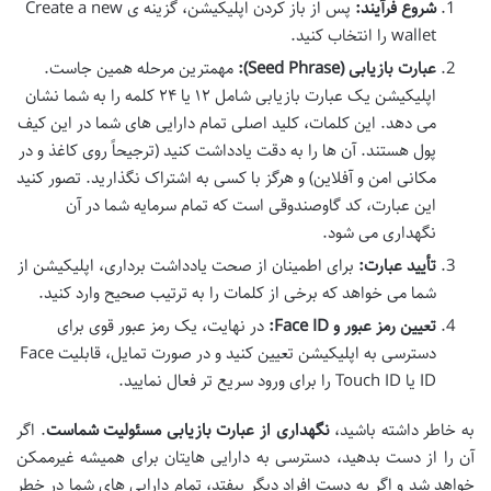
شروع فرآیند:
پس از باز کردن اپلیکیشن، گزینه ی Create a new
wallet را انتخاب کنید.
عبارت بازیابی (Seed Phrase):
مهمترین مرحله همین جاست.
اپلیکیشن یک عبارت بازیابی شامل ۱۲ یا ۲۴ کلمه را به شما نشان
می دهد. این کلمات، کلید اصلی تمام دارایی های شما در این کیف
پول هستند. آن ها را به دقت یادداشت کنید (ترجیحاً روی کاغذ و در
مکانی امن و آفلاین) و هرگز با کسی به اشتراک نگذارید. تصور کنید
این عبارت، کد گاوصندوقی است که تمام سرمایه شما در آن
نگهداری می شود.
تأیید عبارت:
برای اطمینان از صحت یادداشت برداری، اپلیکیشن از
شما می خواهد که برخی از کلمات را به ترتیب صحیح وارد کنید.
تعیین رمز عبور و Face ID:
در نهایت، یک رمز عبور قوی برای
دسترسی به اپلیکیشن تعیین کنید و در صورت تمایل، قابلیت Face
ID یا Touch ID را برای ورود سریع تر فعال نمایید.
به خاطر داشته باشید،
نگهداری از عبارت بازیابی مسئولیت شماست
. اگر
آن را از دست بدهید، دسترسی به دارایی هایتان برای همیشه غیرممکن
خواهد شد و اگر به دست افراد دیگر بیفتد، تمام دارایی های شما در خطر