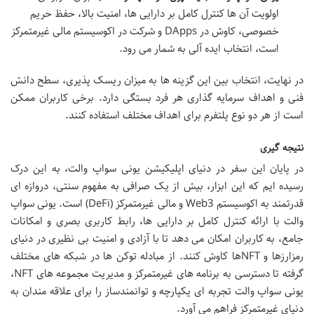
اولویت آن ها کنترل کامل بر دارایی ها، امنیت بالا، حفظ حریم
خصوصی، کاوش در DApps و شرکت در اکوسیستم مالی غیرمتمرکز
است، انتخاب ایده آلی به شمار می رود.
در نهایت، انتخاب بین این گزینه ها به میزان ریسک پذیری، سطح دانش
فنی و اهداف سرمایه گذاری هر فرد بستگی دارد. برخی کاربران ممکن
است از هر دو نوع پلتفرم برای اهداف مختلف استفاده کنند.
نتیجه گیری
در پایان این سفر در دنیای اپلیکیشن یونی سواپ والت، به این درک
رسیده ایم که این ابزار، بیش از یک صرافی به مفهوم سنتی، دروازه ای
قدرتمند به اکوسیستم Web3 و مالی غیرمتمرکز (DeFi) است. یونی سواپ
والت با ارائه کنترل کامل بر دارایی ها، رابط کاربری بصری و امکانات
جامع، به کاربران امکان می دهد تا با آزادی و امنیت بی نظیری در دنیای
رمزارزها و NFTها کاوش کنند. از مبادله توکن ها در شبکه های مختلف
گرفته تا دسترسی به برنامه های غیرمتمرکز و مدیریت مجموعه های NFT،
یونی سواپ والت تجربه ای یکپارچه و توانمندساز را برای علاقه مندان به
دنیای غیرمتمرکز فراهم می آورد.