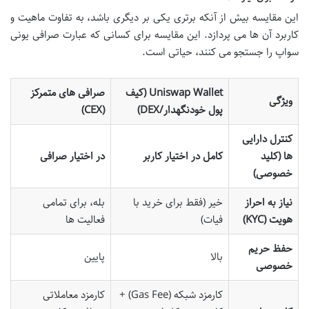
این مقایسه بیش از آنکه برتری یکی بر دیگری باشد، به تفاوت ماهیت و
کاربرد آن ها می پردازد. این مقایسه برای کسانی که عبارت صرافی یونی
سواپ را جستجو می کنند، حیاتی است.
Uniswap Wallet (کیف
صرافی های متمرکز
ویژگی
پول خودنگهدار/DEX)
(CEX)
کنترل دارایی
ها (کلید
کامل در اختیار کاربر
در اختیار صرافی
خصوصی)
نیاز به احراز
خیر (فقط برای خرید با
بله، برای تمامی
هویت (KYC)
فیات)
فعالیت ها
حفظ حریم
بالا
پایین
خصوصی
کارمزد شبکه (Gas Fee) +
کارمزد معاملاتی