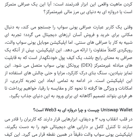
کردن ماهیت واقعی این ابزار قدرتمند است: آیا این یک صرافی متمرکز
است یا دروازه ای به دنیای بی مرز مالی غیرمتمرکز؟
وقتی یک کاربر عبارت صرافی یونی سواپ را جستجو می کند، به دنبال
مکانی برای خرید و فروش آسان ارزهای دیجیتال می گردد؛ تجربه ای
شبیه به کار با صرافی های سنتی. اما اپلیکیشن موبایل یونی سواپ والت،
رویکردی کاملاً متفاوت را ارائه می دهد. این اپلیکیشن، بیش از آنکه یک
صرافی به معنای رایج باشد، یک کیف پول خودنگهدار است که به قابلیت
های مبادله غیرمتمرکز (DEX) پروتکل یونی سواپ متصل می شود. این
تمایز بنیادین، سنگ بنای درک کارکرد، مزایا و حتی چالش های استفاده از
این اپلیکیشن است. در ادامه به تمامی ابعاد این تجربه کاربری، از
امکانات و ویژگی ها گرفته تا نحوه کار و مقایسه با رقبا، خواهیم پرداخت تا
هر فردی بتواند تصمیم آگاهانه ای برای ورود به این دنیای جذاب بگیرد.
Uniswap Wallet چیست و چرا دروازه ای به Web3 است؟
در قلب انقلاب وب ۳ و دیفای، ابزارهایی قرار دارند که کاربران را قادر می
سازند تا کنترل کامل بر دارایی های دیجیتالی خود را به دست بگیرند.
اپلیکیشن یونی سواپ والت دقیقاً در همین نقطه قرار می گیرد. این کیف