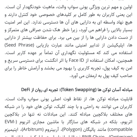
اولین و مهم ترین ویژگی یونی سواپ والت، ماهیت خودنگهدار آن است.
این یعنی کاربران به طور کامل بر کلیدهای خصوصی خود کنترل دارند و
هیچ نهاد واسطه ای به دارایی های آن ها دسترسی ندارد. این امر امنیت
بسیار بالایی را فراهم می آورد، زیرا خطر هک شدن صرافی های متمرکز و
از دست دادن دارایی ها را از بین می برد. برای حفاظت بیشتر از دارایی
ها، اپلیکیشن از تدابیر امنیتی مانند عبارت بازیابی (Seed Phrase)
استفاده می کند که مسئولیت نگهداری آن تماماً بر عهده کاربر است.
همچنین، امکان استفاده از Face ID یا اثر انگشت برای دسترسی سریع و
امن به کیف پول، تجربه کاربری را بهبود می بخشد و آرامش خاطر را برای
صاحب کیف پول به ارمغان می آورد.
مبادله آسان توکن ها (Token Swapping): تجربه ای روان از DeFi
قابلیت مبادله توکن ها، از نقاط قوت اصلی یونی سواپ والت است.
کاربران می توانند به راحتی و با چند کلیک، توکن های خود را در شبکه
های مختلف بلاکچین مبادله کنند. این مبادلات نه تنها در بلاکچین
اتریوم، بلکه در شبکه های سازگار با ماشین مجازی اتریوم (EVM-
compatible) مانند پالیگان (Polygon)، آربیتروم (Arbitrum)، اپتیمیزم