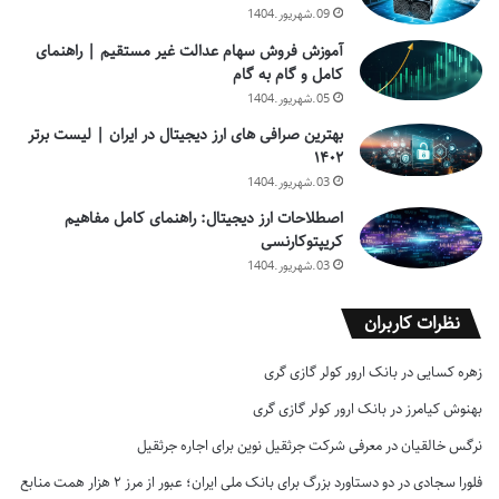
09.شهریور.1404
آموزش فروش سهام عدالت غیر مستقیم | راهنمای
کامل و گام به گام
05.شهریور.1404
بهترین صرافی های ارز دیجیتال در ایران | لیست برتر
۱۴۰۲
03.شهریور.1404
اصطلاحات ارز دیجیتال: راهنمای کامل مفاهیم
کریپتوکارنسی
03.شهریور.1404
نظرات کاربران
زهره کسایی
در
بانک ارور کولر گازی گری
بهنوش کیامرز
در
بانک ارور کولر گازی گری
نرگس خالقیان
در
معرفی شرکت جرثقیل نوین برای اجاره جرثقیل
فلورا سجادی
در
دو دستاورد بزرگ برای بانک ملی ایران؛ عبور از مرز ۲ هزار همت منابع