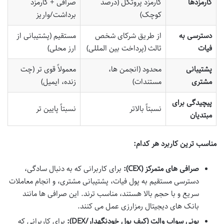
کارمزدها
کارمزد پروتکل (درصد
صرافی + کارمزد
کوچک)
برداشت/واریز
دسترسی به
از طریق شرکای شخص
مستقیم (پشتیبانی از
فیات
ثالث (پرداخت بین المللی)
ارز محلی)
پشتیبانی
محدود (انجمن ها،
معمولاً قوی تر (چت
مشتری
مستندات)
زنده، ایمیل)
پیچیدگی برای
نسبتاً بالاتر
نسبتاً پایین تر
مبتدیان
مناسب ترین کاربرد هر کدام:
صرافی های متمرکز (CEX):
برای کاربرانی که به دنبال سادگی،
دسترسی مستقیم به پول فیات، پشتیبانی مشتری، و انجام معاملات
سریع و با حجم بالا هستند، مناسب ترند. این صرافی ها مانند
بانک های دیجیتال رمزارزی عمل می کنند.
یونی سواپ والت (کیف پول خودنگهدار/DEX):
برای کاربرانی که