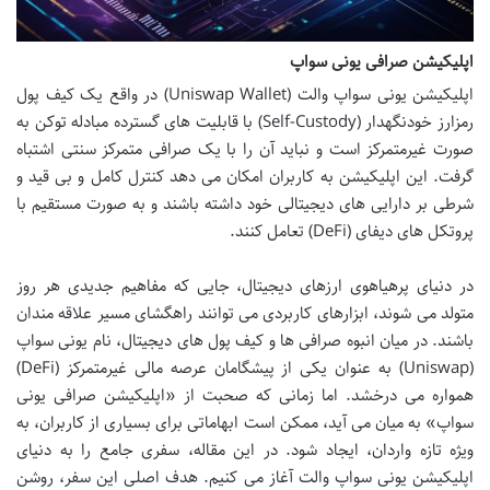
اپلیکیشن صرافی یونی سواپ
اپلیکیشن یونی سواپ والت (Uniswap Wallet) در واقع یک کیف پول
رمزارز خودنگهدار (Self-Custody) با قابلیت های گسترده مبادله توکن به
صورت غیرمتمرکز است و نباید آن را با یک صرافی متمرکز سنتی اشتباه
گرفت. این اپلیکیشن به کاربران امکان می دهد کنترل کامل و بی قید و
شرطی بر دارایی های دیجیتالی خود داشته باشند و به صورت مستقیم با
پروتکل های دیفای (DeFi) تعامل کنند.
در دنیای پرهیاهوی ارزهای دیجیتال، جایی که مفاهیم جدیدی هر روز
متولد می شوند، ابزارهای کاربردی می توانند راهگشای مسیر علاقه مندان
باشند. در میان انبوه صرافی ها و کیف پول های دیجیتال، نام یونی سواپ
(Uniswap) به عنوان یکی از پیشگامان عرصه مالی غیرمتمرکز (DeFi)
همواره می درخشد. اما زمانی که صحبت از «اپلیکیشن صرافی یونی
سواپ» به میان می آید، ممکن است ابهاماتی برای بسیاری از کاربران، به
ویژه تازه واردان، ایجاد شود. در این مقاله، سفری جامع را به دنیای
اپلیکیشن یونی سواپ والت آغاز می کنیم. هدف اصلی این سفر، روشن