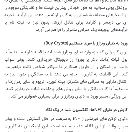
(Optimism) و BNB Chain نیز قابل انجام است. اپلیکیشن با اتصال به
پروتکل یونی سواپ، به طور خودکار بهترین قیمت ها و نقدینگی موجود را
از استخرهای مختلف شناسایی و به کاربر ارائه می دهد. این فرآیند، تجربه
ای بی دردسر و کارآمد برای تبادل ارزها، بدون نیاز به ثبت نام یا
فرآیندهای پیچیده یک صرافی متمرکز را فراهم می آورد.
ورود به دنیای رمزارز با خرید مستقیم (Buy Crypto)
برای کاربرانی که تازه وارد دنیای رمزارز شده اند یا قصد دارند مستقیماً با
پول فیات (مانند دلار یا یورو) ارز دیجیتال خریداری کنند، یونی سواپ
والت این امکان را از طریق همکاری با شرکای شخص ثالث فراهم می
کند. این قابلیت به کاربران اجازه می دهد تا به سادگی و بدون نیاز به
انتقال دارایی به صرافی های متمرکز، بیت کوین، اتریوم یا سایر رمزارزها را
مستقیماً با کارت بانکی یا سایر روش های پرداخت فیات خریداری کنند.
این ویژگی، مسیر ورود به دنیای رمزارز را برای بسیاری هموارتر می کند.
کاوش در دنیای NFTها: کلکسیون شما در یک نگاه
دنیای توکن های غیرمثلی (NFT) به سرعت در حال گسترش است و یونی
سواپ والت از این قافله عقب نمانده است. این اپلیکیشن به کاربران