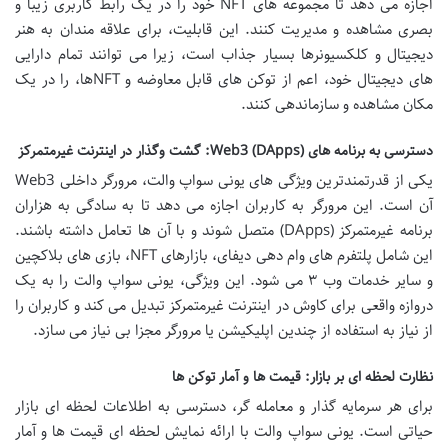
اجازه می دهد تا مجموعه های NFT خود را در یک رابط کاربری زیبا و
بصری مشاهده و مدیریت کنند. این قابلیت، برای علاقه مندان به هنر
دیجیتال و کلکسیونرها بسیار جذاب است، زیرا می توانند تمام دارایی
های دیجیتال خود، اعم از توکن های قابل معاوضه و NFTها، را در یک
مکان مشاهده و سازماندهی کنند.
دسترسی به برنامه های Web3 (DApps): گشت وگذار در اینترنت غیرمتمرکز
یکی از قدرتمندترین ویژگی های یونی سواپ والت، مرورگر داخلی Web3
آن است. این مرورگر به کاربران اجازه می دهد تا به سادگی به هزاران
برنامه غیرمتمرکز (DApps) متصل شوند و با آن ها تعامل داشته باشند.
این شامل پلتفرم های وام دهی دیفای، بازارهای NFT، بازی های بلاکچین
و سایر خدمات وب ۳ می شود. این ویژگی، یونی سواپ والت را به یک
دروازه واقعی برای کاوش در اینترنت غیرمتمرکز تبدیل می کند و کاربران را
از نیاز به استفاده از چندین اپلیکیشن یا مرورگر مجزا بی نیاز می سازد.
نظارت لحظه ای بر بازار: قیمت ها و آمار توکن ها
برای هر سرمایه گذار و معامله گر، دسترسی به اطلاعات لحظه ای بازار
حیاتی است. یونی سواپ والت با ارائه نمایش لحظه ای قیمت ها و آمار