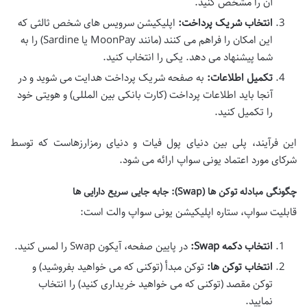
آن را مشخص کنید.
انتخاب شریک پرداخت:
اپلیکیشن سرویس های شخص ثالثی که
این امکان را فراهم می کنند (مانند MoonPay یا Sardine) را به
شما پیشنهاد می دهد. یکی را انتخاب کنید.
تکمیل اطلاعات:
به صفحه شریک پرداخت هدایت می شوید و در
آنجا باید اطلاعات پرداخت (کارت بانکی بین المللی) و هویتی خود
را تکمیل کنید.
این فرآیند، پلی بین دنیای پول فیات و دنیای رمزارزهاست که توسط
شرکای مورد اعتماد یونی سواپ ارائه می شود.
چگونگی مبادله توکن ها (Swap): جابه جایی سریع دارایی ها
قابلیت سواپ، ستاره اپلیکیشن یونی سواپ والت است:
انتخاب دکمه Swap:
در پایین صفحه، آیکون Swap را لمس کنید.
انتخاب توکن ها:
توکن مبدأ (توکنی که می خواهید بفروشید) و
توکن مقصد (توکنی که می خواهید خریداری کنید) را انتخاب
نمایید.