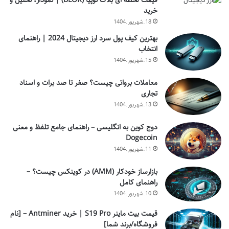
قیمت لحظه ای بلاک توپیا (BLOK) | نمودار، تحلیل و
خرید
18.شهریور.1404
بهترین کیف پول سرد ارز دیجیتال 2024 | راهنمای
انتخاب
15.شهریور.1404
معاملات برواتی چیست؟ صفر تا صد برات و اسناد
تجاری
13.شهریور.1404
دوج کوین به انگلیسی – راهنمای جامع تلفظ و معنی
Dogecoin
11.شهریور.1404
بازارساز خودکار (AMM) در کوینکس چیست؟ –
راهنمای کامل
10.شهریور.1404
قیمت بیت ماینر S19 Pro | خرید Antminer – [نام
فروشگاه/برند شما]