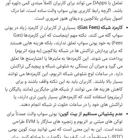
تعامل با DApps می تواند برای کاربران کاملاً مبتدی کمی دلهره آور
باشد. اگرچه رابط کاربری یونی سواپ والت ساده است، اما درک
اصول بنیادی بلاکچین و دیفای هنوز ضروری است.
کارمزد شبکه (Gas Fees):
بسیاری از کاربران از کارمزد زیاد در یونی
سواپ گله می کنند. نکته مهم اینجاست که این کارمزدها (Gas
Fees) به خود یونی سواپ تعلق ندارند، بلکه هزینه هایی هستند
که برای پردازش تراکنش ها در شبکه بلاکچین (به ویژه اتریوم)
پرداخت می شوند. این کارمزدها به ماینرها یا اعتبارسنج ها تعلق
می گیرد و میزان آن بستگی به شلوغی شبکه و پیچیدگی تراکنش
دارد. در ساعات اوج شلوغی شبکه اتریوم، این کارمزدها می توانند
بسیار بالا باشند. کاربران باید به این نکته واقف باشند و برای
کاهش هزینه ها، می توانند از شبکه های جایگزین (مانند پالیگان یا
آربیتروم) استفاده کنند که کارمزدهای بسیار پایین تری دارند، یا
تراکنش های خود را در ساعات خلوت تر شبکه انجام دهند.
عدم پشتیبانی مستقیم از بیت کوین:
یونی سواپ والت عمدتاً برای
توکن های مبتنی بر اتریوم و زنجیره های سازگار با EVM طراحی
شده است. این به این معنی است که نمی توانید بیت کوین بومی
(BTC) را مستقیماً در این کیف پول نگهداری یا مبادله کنید. برای