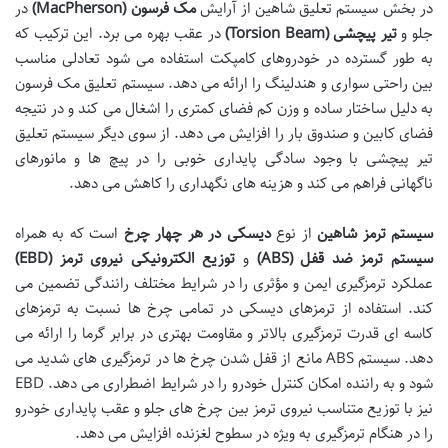
در بخش سیستم تعلیق شاهین از آرایش
مک فرسون
(MacPherson)
در
جلو و
تیر پیچشی
(Torsion Beam)
در عقب بهره می برد. این ترکیب که
به طور گسترده در خودروهای کامپکت استفاده می شود تعادلی مناسب
بین راحتی سواری و هندلینگ را ارائه می دهد. سیستم تعلیق مک فرسون
به دلیل ساختار ساده و وزن کم فضای کمتری را اشغال می کند و در نتیجه
فضای کابین و صندوق بار را افزایش می دهد. از سوی دیگر سیستم تعلیق
تیر پیچشی با وجود سادگی پایداری خوبی را در پیچ ها و مانورهای
ناگهانی فراهم می کند و هزینه های نگهداری را کاهش می دهد.
سیستم ترمز شاهین
از نوع
دیسکی در هر چهار چرخ
است که به همراه
سیستم ترمز ضد قفل
(ABS)
و
توزیع الکترونیکی نیروی ترمز
(EBD)
عملکرد ترمزگیری ایمن و مؤثری را در شرایط مختلف رانندگی تضمین می
کند. استفاده از ترمزهای دیسکی در تمامی چرخ ها نسبت به ترمزهای
کاسه ای قدرت ترمزگیری بالاتر و مقاومت بهتری در برابر گرما را ارائه می
دهد. سیستم ABS مانع از قفل شدن چرخ ها در ترمزگیری های شدید می
شود و به راننده امکان کنترل خودرو را در شرایط اضطراری می دهد. EBD
نیز با توزیع متناسب نیروی ترمز بین چرخ های جلو و عقب پایداری خودرو
را در هنگام ترمزگیری به ویژه در سطوح لغزنده افزایش می دهد.