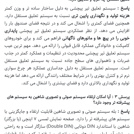
پاسخ :
سیستم تعلیق تیر پیچشی به دلیل ساختار ساده تر و وزن کمتر
هزینه تولید و نگهداری پایین تری
نسبت به سیستم تعلیق مستقل دارد.
همچنین فضای کمتری را اشغال می کند و در نتیجه فضای صندوق بار را
افزایش می دهد. از نظر عملکردی سیستم تعلیق تیر پیچشی
پایداری
خوبی را در پیچ ها و مانورهای ناگهانی
فراهم می کند و برای خودروهای
کامپکت و خانوادگی عملکرد قابل قبولی را ارائه می دهد. مهم ترین عیب
سیستم تعلیق تیر پیچشی محدودیت در تنظیمات و عملکرد کمتر در جذب
ضربات و ناهمواری های سطح جاده نسبت به سیستم تعلیق مستقل
است. سیستم تعلیق مستقل به دلیل جداسازی عملکرد هر چرخ سواری
نرم تر و کنترل بهتری را در شرایط مختلف رانندگی ارائه می دهد اما هزینه
تولید و نگهداری بالاتری دارد و فضای بیشتری را اشغال می کند.
پرسش ۳ : آیا امکان ارتقاء سیستم صوتی و تصویری شاهین به سیستم های
پیشرفته تر وجود دارد؟
پاسخ :
بله سیستم صوتی و تصویری شاهین قابلیت ارتقاء و جایگزینی با
سیستم های پیشرفته تر را دارد. صفحه نمایش لمسی ۷ اینچی (یا بزرگتر)
شاهین با استاندارد DIN دوتایی (Double DIN) سازگار است و به راحتی
می توان آن را با سیستم های چندرسانه ای پیشرفته تر که در بازار قطعات