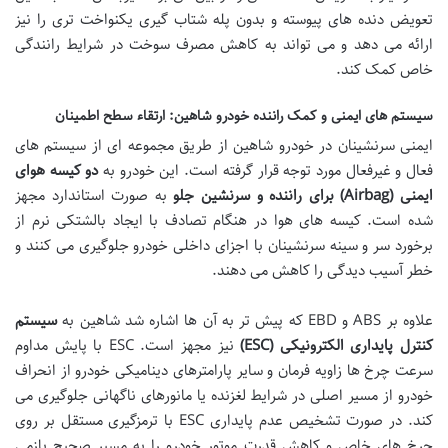
تعویض دنده های پیوسته و بدون پله شتاب گیری یکنواخت تری را نیز
ارائه می دهد و می تواند به کاهش مصرف سوخت در شرایط رانندگی
خاص کمک کند.
سیستم های ایمنی و کمک راننده خودرو شاهین: ارتقاء سطح اطمینان
ایمنی سرنشینان در خودرو شاهین از طریق مجموعه ای از سیستم های
فعال و غیرفعال مورد توجه قرار گرفته است. این خودرو به
دو کیسه هوای
ایمنی
(Airbag)
برای راننده و سرنشین جلو
به صورت استاندارد مجهز
شده است. کیسه های هوا در هنگام تصادف با ایجاد بالشتکی نرم از
برخورد سر و سینه سرنشینان با اجزای داخلی خودرو جلوگیری می کنند و
خطر آسیب دیدگی را کاهش می دهند.
علاوه بر ABS و EBD که پیش تر به آن ها اشاره شد شاهین به
سیستم
کنترل پایداری الکترونیکی
(ESC)
نیز مجهز است. ESC با پایش مداوم
سرعت چرخ ها زاویه فرمان و سایر پارامترهای دینامیکی خودرو از انحراف
خودرو از مسیر اصلی در شرایط لغزنده یا مانورهای ناگهانی جلوگیری می
کند. در صورت تشخیص عدم پایداری ESC با ترمزگیری مستقل بر روی
چرخ های خاص و کاهش قدرت موتور خودرو را به مسیر صحیح بازمی