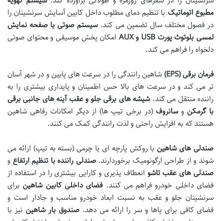
سرنشینان را در سفرهای روزمره و طولانی برآورده کند.
سیستم تهویه
مطبوع اتوماتیک
با تنظیم دمای مطلوب داخل کابین آسایش سرنشینان را
در فصول مختلف سال تضمین می کند.
سیستم صوتی با صفحه نمایش
لمسی بلوتوث پورت
USB
و
AUX
امکان پخش موسیقی و محتوای صوتی
دلخواه را فراهم می کند.
فرمان برقی
(EPS)
شاهین رانندگی را در سرعت های پایین و در شهر آسان
تر می کند و در سرعت های بالا حس اطمینان و پایداری بیشتری را به
راننده منتقل می کند.
شیشه های برقی جلو و عقب
آینه های جانبی برقی
با گرمکن
و
سانروف
(در برخی تیپ ها) از دیگر امکانات رفاهی شاهین
هستند که به افزایش راحتی و لذت رانندگی کمک می کنند.
صندلی های شاهین
با روکش پارچه ای یا چرمی (بسته به تیپ) ارائه می
شوند و از طراحی ارگونومیک برخوردارند.
صندلی راننده با تنظیم ارتفاع
و
صندلی های عقب تاشو
انعطاف پذیری و کارایی بیشتری را در استفاده از
فضای داخلی خودرو فراهم می کنند.
فضای داخلی کابین شاهین
برای
سرنشینان جلو و عقب به نسبت ابعاد خودرو مناسب و جادار است و
فضای کافی برای پاها و سر را ارائه می دهد.
صندوق بار شاهین
نیز با