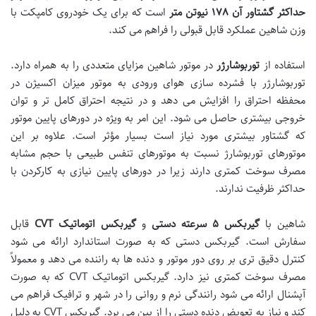
حداکثر گشتاور آن
۱۷۸
نیوتن متر
است که برای یک خودروی کامپکت با
وزن شاهین عملکرد قابل قبولی را فراهم می کند.
استفاده از
توربوشارژر
در موتور شاهین مزایای متعددی را به همراه دارد.
توربوشارژر با فشرده سازی هوای ورودی به موتور میزان اکسیژن در
محفظه احتراق را افزایش می دهد و در نتیجه احتراق کامل تر و توان
خروجی بیشتری حاصل می شود. این امر به ویژه در دورهای پایین موتور
که گشتاور بیشتری مورد نیاز است بسیار مؤثر است. علاوه بر این
موتورهای توربوشارژ نسبت به موتورهای تنفس طبیعی با حجم مشابه
مصرف سوخت کمتری دارند زیرا در دورهای پایین نیازی به کارکردن با
حداکثر ظرفیت ندارند.
شاهین با
گیربکس
۵
سرعته دستی
و
گیربکس اتوماتیک
CVT
قابل
سفارش است. گیربکس دستی که به صورت استاندارد ارائه می شود
کنترل دقیق تری بر روی دور موتور و دنده ها به راننده می دهد و معمولاً
مصرف سوخت کمتری نیز دارد. گیربکس اتوماتیک CVT که به صورت
آپشنال ارائه می شود رانندگی نرم و روانی را در شهر و ترافیک فراهم می
کند و نیاز به تعویض دنده دستی را از بین می برد. گیربکس CVT به دلیل