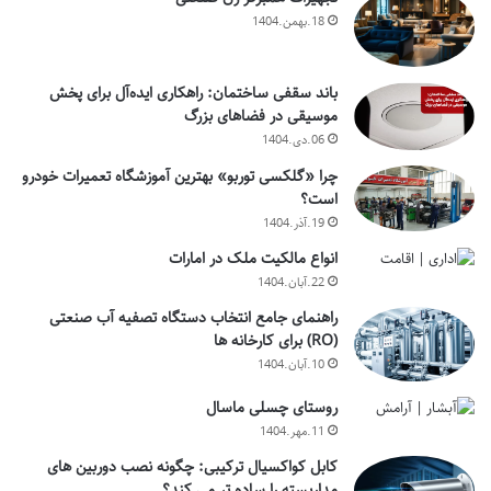
18.بهمن.1404
باند سقفی ساختمان: راهکاری ایده‌آل برای پخش
موسیقی در فضاهای بزرگ
06.دی.1404
چرا «گلکسی توربو» بهترین آموزشگاه تعمیرات خودرو
است؟
19.آذر.1404
انواع مالکیت ملک در امارات
22.آبان.1404
راهنمای جامع انتخاب دستگاه تصفیه آب صنعتی
(RO) برای کارخانه ها
10.آبان.1404
روستای چسلی ماسال
11.مهر.1404
کابل کواکسیال ترکیبی: چگونه نصب دوربین های
مداربسته را ساده تر می کند؟