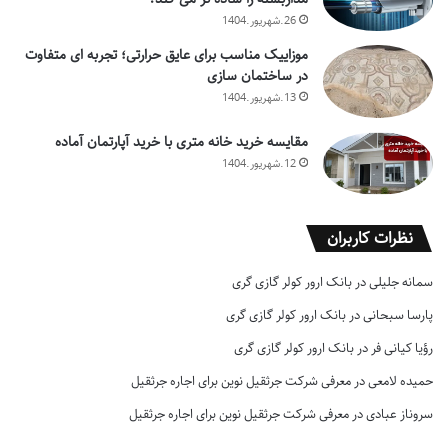
26.شهریور.1404
موزاییک مناسب برای عایق حرارتی؛ تجربه ای متفاوت
در ساختمان سازی
13.شهریور.1404
مقایسه خرید خانه متری با خرید آپارتمان آماده
12.شهریور.1404
نظرات کاربران
سمانه جلیلی
در
بانک ارور کولر گازی گری
پارسا سبحانی
در
بانک ارور کولر گازی گری
رؤیا کیانی فر
در
بانک ارور کولر گازی گری
حمیده لامعی
در
معرفی شرکت جرثقیل نوین برای اجاره جرثقیل
سروناز عبادی
در
معرفی شرکت جرثقیل نوین برای اجاره جرثقیل