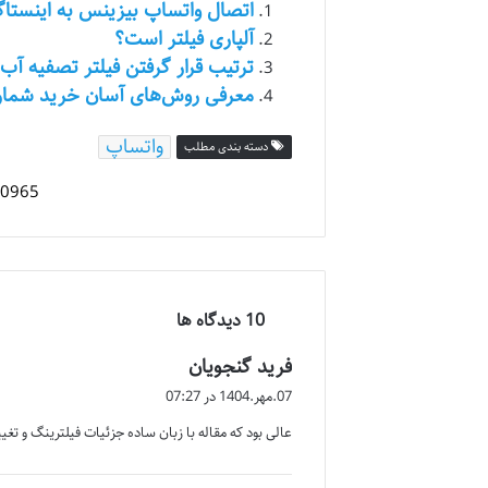
اتصال واتساپ بیزینس به اینستاگ
آلپاری فیلتر است؟
ترتیب قرار گرفتن فیلتر تصفیه آب
معرفی روش‌های آسان خرید شماره
واتساپ
دسته بندی مطلب
‫10 دیدگاه ها
گ
فرید گنجویان
ف
07.مهر.1404 در 07:27
ت
عالی بود که مقاله با زبان ساده جزئیات فیلترینگ و تغیی
: