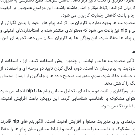
د تجربه کاربری را تحت تأثیر قرار دهد. کاهش سرعت، قطع دسترسی به سرورها
بران نتوانند ارتباط مؤثر و امنی داشته باشند. این موضوع همچنین بر کیفیت
د و باعث کاهش رضایت کاربران می شود.
محدودیت ها وجود ندارد و کاربران می توانند پیام های خود را بدون نگرانی از
یی و
nlp
نیز باعث می شود که محتواهای منتشر شده با استانداردهای امنیتی و
 پیام ها حفظ شود. این ویژگی ها به کاربران امکان می دهد تجربه ای امن،
ا
أثیر محدودیت ها می توانند از چندین روش استفاده کنند. اول، استفاده از
ترسی بدون محدودیت به پیام رسان ها است. دوم، فعال کردن تایید دو مرحله ای و استفاده از
ت حساب حفظ شود. سوم، مدیریت صحیح داده ها و جلوگیری از ارسال محتوای
نگ را کاهش دهد.
 بر رمزگذاری و تایید دو مرحله ای، تحلیل معنایی پیام ها با
nlp
انجام می شود
حتوای مشکوک یا نامناسب شناسایی گردد. این رویکرد باعث افزایش امنیت،
 فیلترینگ می شود.
قدرتمندی برای مدیریت محتوا و افزایش امنیت است. الگوریتم های
nlp
قادرند
ای مشکوک یا نامناسب را شناسایی کنند و ارتباط معنایی میان پیام ها را حفظ