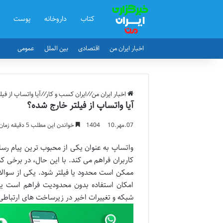
کتاب
داروخانه
پوست
اخبار ایران من
اقتصادی
بین الملل
عمومی
اخبار ایران من
//
ایران کسب و کار
//
آیا واتساپ از فی
آیا واتساپ از فیلتر خارج شده؟
07.مهر.1404
10
خواندن این مطلب 5 دقیقه زمان میبرد
واتساپ به عنوان یکی از محبوب ترین پیام رسا
کاربران فراهم می کند. با این حال، در برخی 
ممکن است محدود یا فیلتر شود. یکی از سوالات
امکان استفاده بدون محدودیت فراهم است یا
شبکه و تغییرات اخیر در زیرساخت های ارتباط