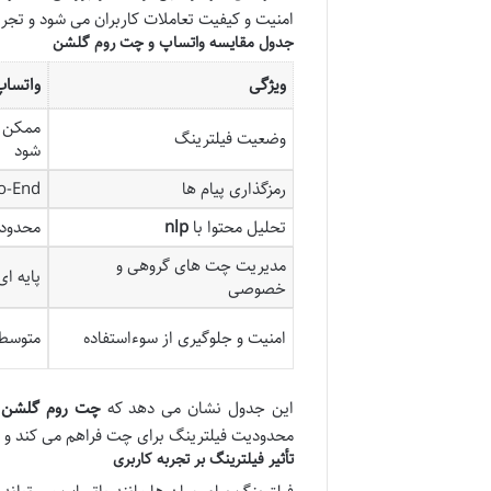
امنیت و کیفیت تعاملات کاربران می شود و تجر
جدول مقایسه واتساپ و چت روم گلشن
ویژگی
واتسا
ممکن ا
وضعیت فیلترینگ
شود
رمزگذاری پیام ها
o-End
تحلیل محتوا با
nlp
محدود
مدیریت چت های گروهی و
پایه ای
خصوصی
امنیت و جلوگیری از سوءاستفاده
متوسط
این جدول نشان می دهد که
چت روم گلشن
ب
محدودیت فیلترینگ برای چت فراهم می کند و تجر
تأثیر فیلترینگ بر تجربه کاربری