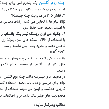
چت روم گلشن
یک پلتفرم امن برای چت گر
امنیت و حریم خصوصی کاربران را حفظ می کند
۳. نقش nlp در مدیریت چت چیست؟
nlp
پیام ها را تحلیل می کند، ارتباط معنایی 
تا امنیت محیط چت حفظ شود.
۴. چگونه می توان ریسک فیلترینگ واتساپ را کاهش داد؟
با استفاده از VPN، شبکه های ام
کاهش دهند و تجربه چت ایمن داشته باشند.
نتیجه گیری
واتساپ یکی از محبوب ترین پیام رسان های ج
حال، کاربران با آگاهی از وضعیت فیلترینگ 
دهند.
در محیط های پیشرفته مانند
چت روم گلشن
، ع
nlp
برای بررسی و مدیریت محتوا استفاده کنند.
کاربری هدفمند و ایمن می شود. استفاده از تحل
محدودیت های فیلترینگ دارد. برای اطلاعات بی
مطالب پرطرفدار سایت: