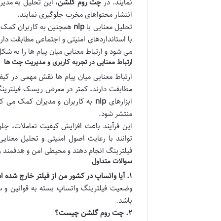
نمایند. در
چت روم گلشن
، این تحلیل به مدیر
انتشار محتواهای مخرب جلوگیری نمایند.
تحلیل معنایی با
nlp
همچنین به کاربران کمک می
با استانداردهای امنیتی و اجتماعی مطابقت دارن
می شود و ارتباط معنایی میان پیام ها را به ش
ارتباط معنایی در تجربه کاربری و مدیریت چت ها
ارتباط معنایی میان پیام ها نقش مهمی در کیف
مطابقت دارند، کمتر در معرض ریسک فیلترینگ،
ابزارهای
nlp
به کاربران و مدیران کمک می کنن
منتشر شود.
این فرآیند باعث افزایش کیفیت تعاملات، جلو
توانند با رعایت اصول امنیتی و تحلیل معنا
فیلترینگ انجام دهند و محیطی امن و هدفمند را
سوالات متداول
۱. آیا واتساپ در کشور من از فیلتر خارج شده است؟
وضعیت فیلترینگ واتساپ بسته به قوانین و
باشد.
۲. چت روم گلشن چیست؟