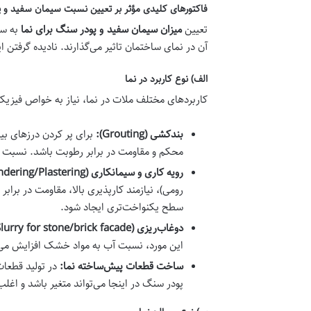
فاکتورهای کلیدی مؤثر بر تعیین نسبت سیمان سفید و پ
تعیین
میزان سیمان سفید و پودر سنگ برای نما
به س
آن در نمای ساختمان تاثیر می‌گذارند. نادیده گرفت
الف) نوع کاربرد در نما
کاربردهای مختلف ملات در نما، نیاز به خواص فیزیکی
بندکشی (Grouting):
برای پر کردن درزهای بی
محکم و مقاومت در برابر رطوبت باشد. نسبت پ
رویه کاری و سیمانکاری (Rendering/Plastering):
رومی)، نیازمند کارپذیری بالا، مقاومت در بر
سطح یکنواخت‌تری ایجاد شود.
دوغاب‌ریزی (Slurry for stone/brick facade):
این مورد، نسبت آب به مواد خشک افزایش می‌ی
ساخت قطعات پیش‌ساخته نما:
در تولید قطعا
پودر سنگ در اینجا می‌تواند متغیر باشد و اغ