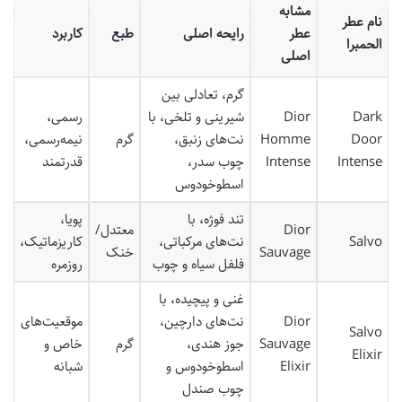
مشابه
نام عطر
عطر
رایحه اصلی
طبع
کاربرد
الحمبرا
اصلی
گرم، تعادلی بین
Dark
Dior
شیرینی و تلخی، با
رسمی،
Door
Homme
نت‌های زنبق،
گرم
نیمه‌رسمی،
Intense
Intense
چوب سدر،
قدرتمند
اسطوخودوس
تند فوژه، با
پویا،
Dior
معتدل/
Salvo
نت‌های مرکباتی،
کاریزماتیک،
Sauvage
خنک
فلفل سیاه و چوب
روزمره
غنی و پیچیده، با
Dior
نت‌های دارچین،
موقعیت‌های
Salvo
Sauvage
جوز هندی،
گرم
خاص و
Elixir
Elixir
اسطوخودوس و
شبانه
چوب صندل