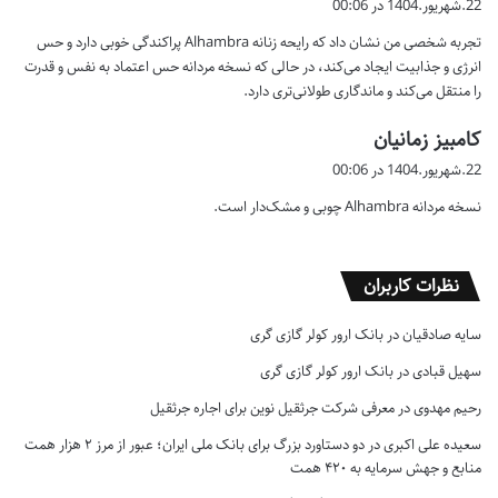
22.شهریور.1404 در 00:06
ت
تجربه شخصی من نشان داد که رایحه زنانه Alhambra پراکندگی خوبی دارد و حس
:
انرژی و جذابیت ایجاد می‌کند، در حالی که نسخه مردانه حس اعتماد به نفس و قدرت
را منتقل می‌کند و ماندگاری طولانی‌تری دارد.
گ
کامبیز زمانیان
ف
22.شهریور.1404 در 00:06
ت
نسخه مردانه Alhambra چوبی و مشک‌دار است.
:
نظرات کاربران
سایه صادقیان
در
بانک ارور کولر گازی گری
سهیل قبادی
در
بانک ارور کولر گازی گری
رحیم مهدوی
در
معرفی شرکت جرثقیل نوین برای اجاره جرثقیل
سعیده علی اکبری
در
دو دستاورد بزرگ برای بانک ملی ایران؛ عبور از مرز ۲ هزار همت
منابع و جهش سرمایه به ۴۲۰ همت