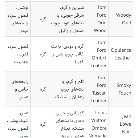
Tom
شیرین و گرم،
لوکس،
Woody
Ford
شرقی-چوبی، با
فصول سرد،
گرم
Oud
Oud
نت‌های عود، چوب
رایحه‌های
Wood
صندل و وانیل
مرموز
Tom
گرم و دودی، با نت
فصول سرد،
Ford
Opulence
غالب چرم، یاس و
گرم
قدرت،
Ombré
Leather
کهربا
جذابیت
Leather
Tom
تلخ و گرم، با
رایحه‌های
Ford
Smoky
نت‌های چرم،
گرم
خاص و
Tuscan
Touch
زعفران و تمشک
عمیق
Leather
Louis
کهربایی و چوبی،
عمق،
Jean
Vuitton
دودی با نت‌های
شیک‌پوشی،
Lowe
گرم
Ombre
مشک، نعناع
فصول سرد،
Noir
Nomade
هندی و ترنج
رسمی