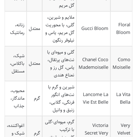
گل مریم
ملایم و شیرین،
Floral
گلی، با محوریت
زنانه،
Gucci Bloom
معتدل
Bloom
گل مریم، یاس و
رمانتیک
نیلوفر رنگون
گلی و میوه‌ای با
شیک،
Como
Chanel Coco
نت‌های پرتقال،
معتدل
باکلاس،
Moiselle
Mademoiselle
یاس، گل رز و
مستقل
نعناع هندی
شیرین و گرم با
محبوب،
La Vita
Lancome La
نت‌های انگور
گرم
ماندگار،
Bella
Vie Est Belle
فرنگی، گلابی،
جذاب
زنبق و وانیل
گرم، میوه‌ای-گلی
Very
Victoria
اغواکننده،
با ترکیب
Velvet
Secret Very
گرم
شیک و