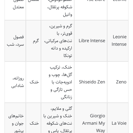
شکوفه پرتقال،
معتدل
وانیل
گرم و شیرین،
قوی‌تر، با
Leonie
فصول
Libre Intense
نت‌های مرکباتی،
گرم
Intense
سرد، شب
ارکیده و دانه
تونکا
خنک، ترکیب
گل‌ها، چوب و
روزانه،
Zeno
Shiseido Zen
ادویه‌جات با
خنک
شادابی
حس تازگی و
زنانگی
گلی و ملایم،
Giorgio
خنک و شیرین با
خانم‌های
La Voie
Armani My
نت‌های شکوفه
خنک
جوان و
Way
پرتقال، یاس و
پرشور