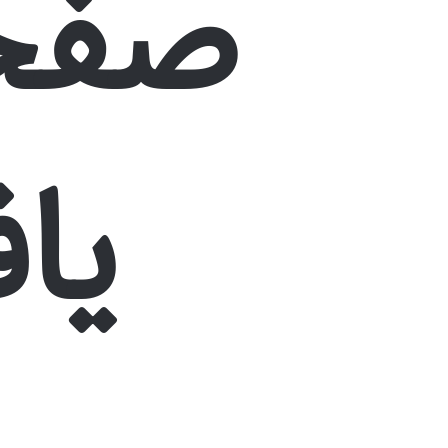
صفحه
یا