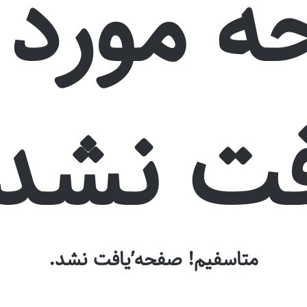
 مورد 
فت نشد:
متاسفیم! صفحه’یافت نشد.