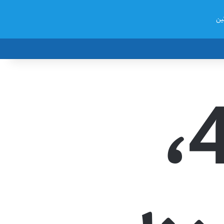
ین
خطای 404،