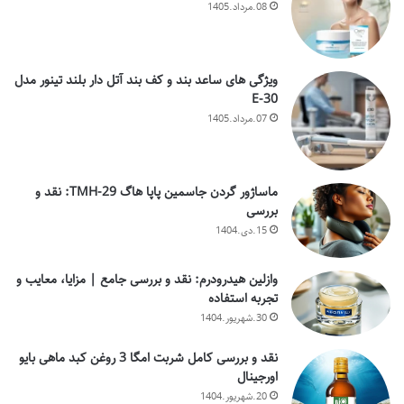
08.مرداد.1405
ویژگی های ساعد بند و کف بند آتل دار بلند تینور مدل
E-30
07.مرداد.1405
ماساژور گردن جاسمین پاپا هاگ TMH-29: نقد و
بررسی
15.دی.1404
وازلین هیدرودرم: نقد و بررسی جامع | مزایا، معایب و
تجربه استفاده
30.شهریور.1404
نقد و بررسی کامل شربت امگا 3 روغن کبد ماهی بایو
اورجینال
20.شهریور.1404