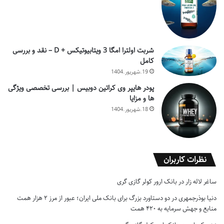
شربت اولترا امگا 3 ویتابیوتیکس + D – نقد و بررسی
کامل
19.شهریور.1404
پودر هایپر وی کراتین دوبیس | بررسی تخصصی ویژگی
ها و مزایا
18.شهریور.1404
نظرات کاربران
ساغر لاله زار
در
بانک ارور کولر گازی گری
دنیا بوذرجمهری
در
دو دستاورد بزرگ برای بانک ملی ایران؛ عبور از مرز ۲ هزار همت
منابع و جهش سرمایه به ۴۲۰ همت