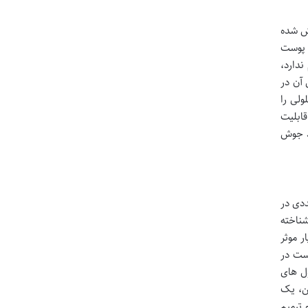
یش شده
 پوست
ندارد،
 آن در
لی را
ابلیت
د جوش
 های متعددی در
بی قوی خود شناخته
 موثر
پوست در
ل های
را شاداب تر و لطیف تر می سازد. ترکیب امگا 3 با وازلین، یک
بخیر رطوبت جلوگیری می کند و امگا 3 به تغذیه و ترمیم