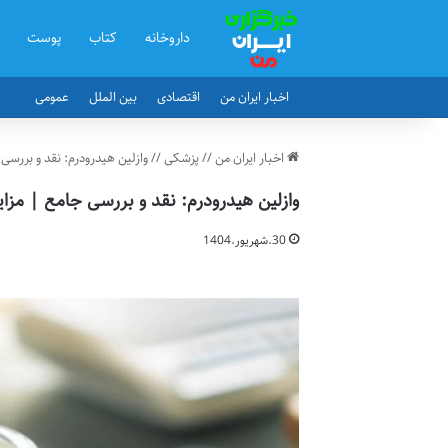
داروخانه
کتاب
پوست
اخبار ایران من
اقتصادی
بین الملل
عمومی
اخبار ایران من
//
پزشکی
//
وازلین هیدرودرم: نقد و بررسی 
وازلین هیدرودرم: نقد و بررسی جامع | مزای
30.شهریور.1404