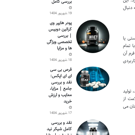
 سازد. این
بررسی کامل
 دنبال
19.شهریور.1404
پودر هایپر وی
کراتین دوبیس
| بررسی
 دستی یا
تخصصی ویژگی
 تمام
ها و مزایا
۲ میلی لیتر رایج ترین فرم آن
اربردی
18.شهریور.1404
قرص بی سی
ای ای اپکس:
نقد و بررسی
جامع | مزایا،
 تولید
معایب و ارزش
مت از
خرید
نان می
17.شهریور.1404
نقد و بررسی
کامل شیکر نید