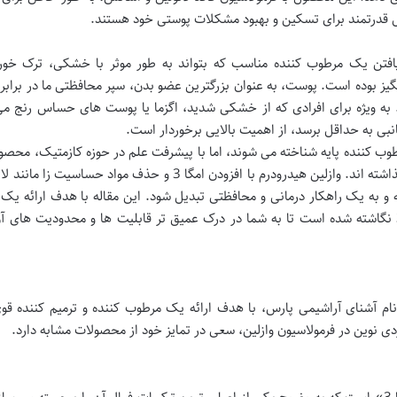
ال قدرتمند برای تسکین و بهبود مشکلات پوستی خود هستند.
افتن یک مرطوب کننده مناسب که بتواند به طور موثر با خشکی، ترک خور
یز بوده است. پوست، به عنوان بزرگترین عضو بدن، سپر محافظتی ما در برابر
به ویژه برای افرادی که از خشکی شدید، اگزما یا پوست های حساس رنج می 
ی به حداقل برسد، از اهمیت بالایی برخوردار است.
ب کننده پایه شناخته می شوند، اما با پیشرفت علم در حوزه کازمتیک، محصول
فرمولاسیون های غنی تر و تخصصی تر پا به عرصه گذاشته اند. وازلین هیدرودرم با افزودن امگا 3 و حذف مواد حساس
 و به یک راهکار درمانی و محافظتی تبدیل شود. این مقاله با هدف ارائه یک
جامع و بی طرفانه از وازلین هیدرودرم حاوی امگا 3 نگاشته شده است تا به شما در درک عمیق تر قابلیت ها و محدودیت ها
ا 3، محصولی از شرکت نام آشنای آراشیمی پارس، با هدف ارائه یک مرطوب کننده و ترمیم کننده ق
دی نوین در فرمولاسیون وازلین، سعی در تمایز خود از محصولات مشابه دارد.