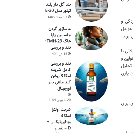
بند آتل دار بلند
تینور مدل E-30
07.مرداد.1405
دگی و
 عوامل
ماساژور گردن
جاسمین پاپا
برند،
هاگ TMH-29:
نقد و بررسی
اتی با
15.دی.1404
یت زا مانند لانولین و
نقد و بررسی
 تحلیل
کامل شربت
ی آن یاری
امگا 3 روغن
کبد ماهی بایو
اورجینال
20.شهریور.1404
وی برای
شربت اولترا
امگا 3
ویتابیوتیکس +
D – نقد و