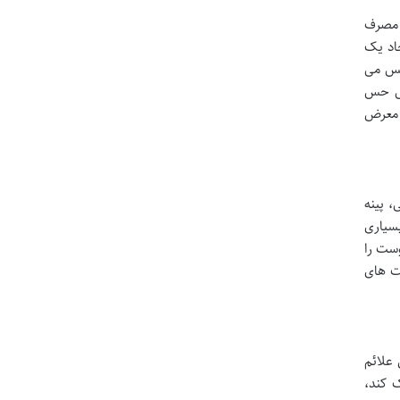
ی مصرف
جاد یک
بس می
هش حس
 معرض
 پینه
بسیاری
وست را
ت های
 علائم
 کند،