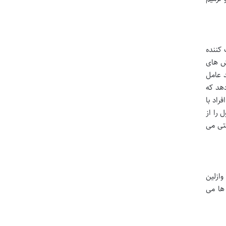
 کننده
ش های
 عامل
هد که
راد با
 را از
بتی می
ازلین
ه ها می