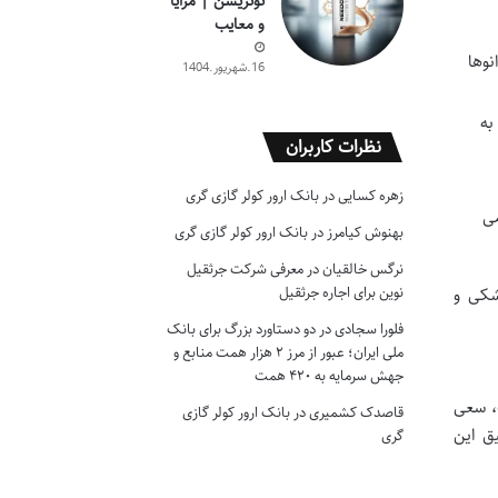
نوتریشن | مزایا
و معایب
نوها
16.شهریور.1404
به
نظرات کاربران
زهره کسایی
در
بانک ارور کولر گازی گری
می
بهنوش کیامرز
در
بانک ارور کولر گازی گری
نرگس خالقیان
در
معرفی شرکت جرثقیل
نوین برای اجاره جرثقیل
شکی و
فلورا سجادی
در
دو دستاورد بزرگ برای بانک
ملی ایران؛ عبور از مرز ۲ هزار همت منابع و
جهش سرمایه به ۴۲۰ همت
ت، سعی
قاصدک کشمیری
در
بانک ارور کولر گازی
ق این
گری