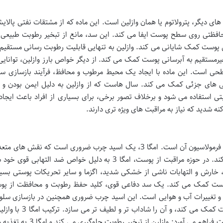
ی دیگر، پترولاتوم یا همان وازلین است. این ماده که از مشتقات نفتی پالا
افظتی روی سطح پوست ایفا می کند. این سد، مانع از تبخیر رطوبت طبیعی
ن پوست کمک شایانی می کند. وازلین به تنهایی قابلیت رطوبت رسانی مستقیم 
یرمستقیم به آبرسانی پوست کمک می کند. از دیگر خواص بارز وازلین، توانایی
 است. این ماده با ایجاد یک محیط مرطوب و محافظ، فرآیند بازسازی سلو
 های جزئی کمک می کند. سال هاست که از وازلین به دلیل ایمن بودن و ق
تی استفاده می شود و برخلاف تصور برخی، برای بسیاری از افراد باعث ایجا
 شدید که نیاز به مراقبت های ویژه تری دارند.
نقطه تمایز اصلی وازلین هیدرودرم، حضور امگا 3 در فرمولاسیون آن است. امگا 3، یک اسید چرب ضروری است که نقش
حفظ سلامت عمومی بدن و به ویژه پوست ایفا می کند. در حوزه مراقبت از پوست، امگا 3 به دلیل خواص ضد التها
ارش و التهابات ناشی از خشکی شدید، اگزما و سایر تحریکات پوستی بسیار
 به تقویت سد دفاعی پوست کمک می کند. یک سد دفاعی قوی، کلید حفظ رطوبت و محافظت از 
ا و تغییرات آب و هوایی است. این اسید چرب ضروری همچنین در بازسازی سلو
پوستی نقش دارد و به بهبود کلی بافت و ظاهر پوست کمک می کند، و آن 
رویکرد دوگانه را برای مقابله با خشکی و التهاب پوست فراهم می آورد: وازلین از ت