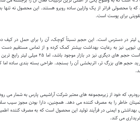
نام کامل این محصول، «وازلین هیدرودرم حاوی امگا 3» است که به وضوح یکی از اصلی ترین ترکیبات فعال آن را برجسته می
ه با محصولی فراتر از یک وازلین ساده روبرو هستند. این محصول نه تنها به
تقویتی برای پوست است.
ً این محصول در تیوپ هایی با حجم ۲۵ میلی لیتر در دسترس است. این حجم نسبتاً کوچک، آن را برای حمل در کیف
ی تیوپی نیز به رعایت بهداشت بیشتر کمک کرده و از تماس مستقیم دست با
محتویات محصول جلوگیری می کند. هرچند ممکن است حجم های دیگری نیز در بازار موجود باشد، اما ۵
ید حجم های بزرگ تر، اثربخشی آن را بسنجد. طراحی بسته بندی ساده اما ک
د.
ودرم، که خود از زیرمجموعه های معتبر شرکت آراشیمی پارس به شمار می رود،
ینان خاطر را به مصرف کننده می دهد. همچنین، دارا بودن مجوز سیب سلا
ی بهداشتی و ایمنی در فرآیند تولید این محصول است که به مصرف کننده اطمی
خریداری می کند.