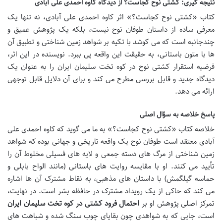
نتیجه گیری: کشتی نوح کجاست؟ از دیدگاه کاوه احمدی علی آبادی
کتاب «کشتی نوح کجاست؟» اثر کاوه احمدی علی آبادی، نه تنها یک
معرفی ساده از داستان طوفان نوح نیست، بلکه یک پژوهش عمیق و
چندجانبه است که می کوشد با تکیه بر شواهد زمین شناختی و تطبیق آن
ها با متون باستانی، به حقیقت این واقعه پی ببرد. نویسنده در این اثر،
فرضیه استقرار کشتی نوح در کوه تخت سلیمان ایران را به عنوان یک
دیدگاه جدید و قابل بررسی مطرح می کند و برای آن دلایل قابل توجهی
ارائه می دهد.
پاسخ خلاصه به سؤال اصلی
خلاصه کتاب «کشتی نوح کجاست؟» به ما می گوید که کاوه احمدی علی
آبادی معتقد است طوفان نوح یک واقعه تاریخی و جهانی بوده که شواهد
زمین شناختی از مرگ های دسته جمعی و لایه های فسیلی مخلوط آن را
تأیید می کنند. او با مقایسه روایت های باستانی (مانند الواح بابلی و
حماسه گیلگمش) با داستان های مذهبی، به نقاط مشترک آن ها اشاره
می کند که حاکی از یک رویداد مشترک در حافظه بشر است. در نهایت،
تمرکز اصلی پژوهش او بر
احتمال فرود کشتی در کوه تخت سلیمان ایران
است، جایی که به شواهدی چون بقایای چوب سنگ شده و شباهت های