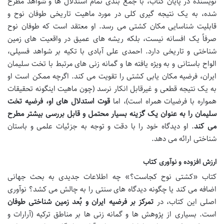
نویسنده در پایان کتاب، با جمع بندی تمام استدلال ها و شواهد مطرح
شده، به یک نتیجه گیری کلی در مورد ماهیت تاریخی طوفان نوح و
قابلیت شناسایی مکان کشتی می رسد. او معتقد است که طوفان نوح
صرفاً یک افسانه نیست، بلکه ریشه های عمیق در واقعیت های زمین
شناختی و تاریخی دارد. احمدی علی آبادی با تکیه بر شواهد فسیلی،
الواح باستانی و به ویژه یافته ها و گمانه زنی های مرتبط با تخت سلیمان
ایران، فرضیه مکان یابی کشتی را تقویت می کند. اگرچه ممکن است او
به یک نتیجه قطعی و غیرقابل انکار نرسد (چون ماهیت اینگونه تحقیقات
همواره با فرضیات همراه است)، اما
قوت استدلال های او، فرضیه تخت
سلیمان را به عنوان یک گزینه بسیار محتمل و قابل بررسی بیشتر مطرح
می کند
. او دیدگاه خود را با دقت و توجه به جزئیات علمی و باستان
شناختی ارائه می دهد.
ارزش افزوده و نوآوری کتاب
کتاب «کشتی نوح کجاست؟» چه اطلاعات جدیدی به بحث جهانی
اضافه می کند یا چگونه دیدگاه های سنتی را به چالش می کشد؟ نوآوری
اصلی این کتاب، در
تمرکز بر فرضیه ایران و بُعد زمین شناختی طوفان
است. بسیاری از پژوهش ها و گمانه زنی ها بر مناطق ترکیه (آرارات و