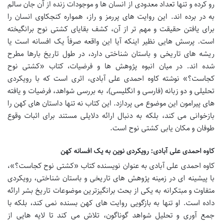
رو کرده و تنها تعداد معدودی از انسان ها و موجودات زنده از آن جان سالم
به در برده اند. این روایت های پررمز و راز، همواره کنجکاوی انسان را
برای یافتن حقیقت و مهم تر از آن، کشف بقایای کشتی نوح برانگیخته
است. پرسش هایی نظیر اینکه آیا این واقعه صرفاً یک افسانه است یا
ریشه های تاریخی و باستان شناختی دارد، در طول تاریخ بارها مطرح
شده اند. در میان انبوه پژوهش ها و فرضیات، کتاب «کشتی نوح
کجاست؟» نوشته کاوه احمدی علی آبادی، اثری است که با رویکردی
تحلیلی و دو زبانه (فارسی و انگلیسی)، به بررسی شواهد، فرضیات و یافته
های پیرامون این موضوع می پردازد. این کتاب نه تنها داستان های کهن را
بازخوانی می کند، بلکه به دنبال ارائه دلایلی مستند برای اثبات وقوع
طوفان و مکان یابی کشتی نوح است.
کاوه احمدی علی آبادی: رویکردی نوین به یک افسانه کهن
کاوه احمدی علی آبادی به عنوان نویسنده کتاب «کشتی نوح کجاست؟»،
با پیشینه ای در زمینه پژوهش های تاریخی و باستان شناختی، رویکردی
متفاوت و مبتکرانه به یکی از بحث برانگیزترین موضوعات تاریخ بشر ارائه
داده است. او تنها به بازگویی روایت های کهن بسنده نمی کند، بلکه با
جمع آوری و تحلیل شواهد گوناگون، تلاش می کند تا لایه هایی از