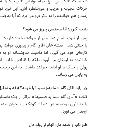
شخصیت ها در این اوج، تمام توانایی های خود را به 
حرکات عجیب و غریب و غیرمنتظره اش. این نبرد نها
رسد و هم خواننده را به فکر فرو می برد که آیا بدجن
نتیجه گیری: آیا بدجنسی پیروز می شود؟
پس از نبردی تمام عیار و پر از حوادث خنده دار، دا
با خنثی شدن نقشه های آقای گام و پیروزی موقت پو
کارهای خود می گیرد، اما ماهیت بدجنسانه او به 
خواننده به ارمغان می آورد، بلکه با ظرافتی خاص ا
پولی و جیک با او ادامه خواهد داشت. به این ترتیب
به پایان می رساند.
چرا باید آقای گام شما بدجنسید! را خواند؟ (نقد و تحلیل
کتاب «آقای گام شما بدجنسید!» فراتر از یک داستان 
را به اثری برجسته در ادبیات کودک و نوجوان تبدی
ارمغان می آورد.
طنز ناب و خنده دار: الهام از رولد دال