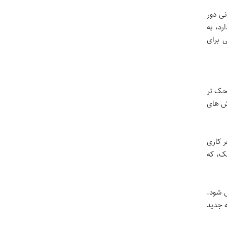
ی دور
رد، به
 برای
ضحک تر
وش های
ر کاری
ک، که
ی شود.
ه جدید