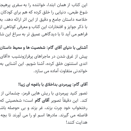
این کتاب از همان ابتدا، خواننده را به سفری پرهیج
شوخ طبعی، دنیایی را خلق کرده که هم برای کودکان و
خلاصه داستان جامع و دقیق از این اثر ارائه دهد،
با ذکر جوایز و افتخارات این کتاب و معرفی کوتاهی ا
فراهم می آید تا با دیدگاهی عمیق تر به سراغ این ش
آشنایی با دنیای آقای گام: شخصیت ها و محیط داستان
پیش از غرق شدن در ماجراهای پرفرازونشیب «آقا
اندی استنتون خلق کرده، آشنا شویم. این آشنایی به 
خواندنی متفاوت آماده می سازد.
آقای گام: پیرمردی بداخلاق با باغچه ای زیبا!
تصور کنید پیرمردی با ریش هایی قرمز، چشمانی از
کند. این دقیقاً تصویر
آقای گام
است؛ شخصیتی که از 
رختخواب خود چرت بزند، غر بزند و بی حوصله باشد.
فاصله می گیرند. مادرها اسم او را می آورند تا بچه
هدایت کنند!