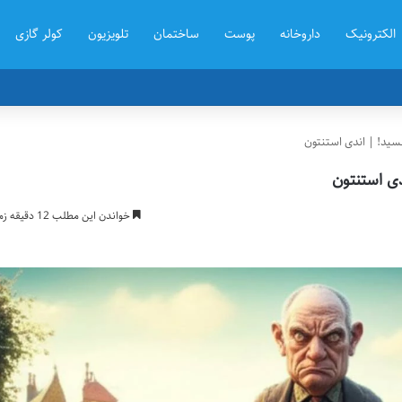
الکترونیک
داروخانه
پوست
ساختمان
تلویزیون
کولر گازی
سید! | اندی استنتون
ی استنتون
خواندن این مطلب 12 دقیقه زمان میبرد