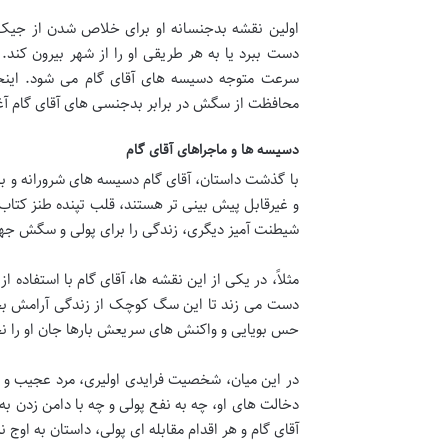
اولین نقشه بدجنسانه او برای خلاص شدن از جیک،
دست ببرد یا به هر طریقی او را از شهر بیرون کند.
سرعت متوجه دسیسه های آقای گام می شود. اینجا
محافظت از سگش در برابر بدجنسی های آقای گام آغ
دسیسه ها و ماجراهای آقای گام
با گذشت داستان، آقای گام دسیسه های شرورانه و با
و غیرقابل پیش بینی تر هستند، قلب تپنده طنز کتا
شیطنت آمیز دیگری، زندگی را برای پولی و سگش جهن
مثلاً، در یکی از این نقشه ها، آقای گام با استفاده
دست می زند تا این سگ کوچک از زندگی آرامش بخش 
حس بویایی و واکنش های سریعش بارها جان او را ن
در این میان، شخصیت فرایدی اولیری، مرد عجیب و غ
دخالت های او، چه به نفع پولی و چه با دامن زدن 
آقای گام و هر اقدام مقابله ای پولی، داستان به اوج ن