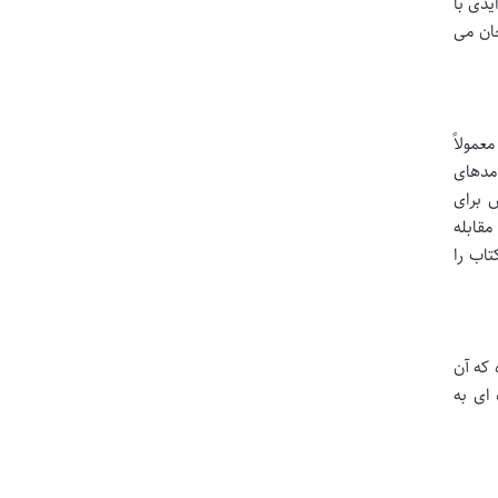
یدی با
جان می
عمولاً
امدهای
 برای
مقابله
تاب را
 که آن
 ای به