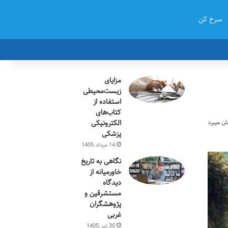
سرخ کن
مزایای
زیست‌محیطی
استفاده از
کتاب‌های
الکترونیکی
پزشکی
14.مرداد.1405
نگاهی به تاریخ
خاورمیانه از
دیدگاه
مستشرقین و
پژوهشگران
غربی
30.تیر.1405