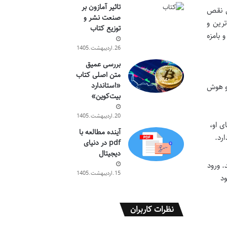
تاثیر آمازون بر
بی نقص
صنعت نشر و
ترین و
توزیع کتاب
 بامزه
26.اردیبهشت.1405
بررسی عمیق
متن اصلی کتاب
«استاندارد
 و هوش
بیت‌کوین»
20.اردیبهشت.1405
ی او،
آینده مطالعه با
رد.
pdf در دنیای
دیجیتال
. ورود
15.اردیبهشت.1405
ود
نظرات کاربران