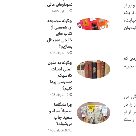
نمودارهای مالی
 پر از
11.تیر.1405
 تا یک
نهایت،
چگونه مجموعه
ای شخصی از
نوجوان
کتاب های
خارجی دیجیتال
بسازیم؟
18.خرداد.1405
دی که
چگونه به متون
 تجربه
اصلی ادبیات
کلاسیک
دسترسی پیدا
کنیم؟
12.خرداد.1405
گی می
را در
چرا مانگاها
معمولاً سیاه و
 از او
سفید چاپ
ه راست
می‌شوند؟
07.خرداد.1405