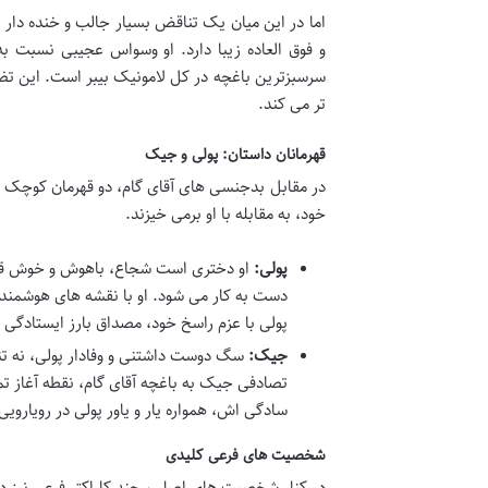
اما در این میان یک تناقض بسیار جالب و خنده دار 
و فوق العاده زیبا دارد. او وسواس عجیبی نسبت به
سرسبزترین باغچه در کل لامونیک بیبر است. این تضا
تر می کند.
قهرمانان داستان: پولی و جیک
در مقابل بدجنسی های آقای گام، دو قهرمان کوچک ام
خود، به مقابله با او برمی خیزند.
پولی:
او دختری است شجاع، باهوش و خوش قلب. 
دست به کار می شود. او با نقشه های هوشمندانه
پولی با عزم راسخ خود، مصداق بارز ایستادگی د
جیک:
سگ دوست داشتنی و وفادار پولی، نه تنه
تصادفی جیک به باغچه آقای گام، نقطه آغاز تم
سادگی اش، همواره یار و یاور پولی در رویارو
شخصیت های فرعی کلیدی
در کنار شخصیت های اصلی، چند کاراکتر فرعی نیز د