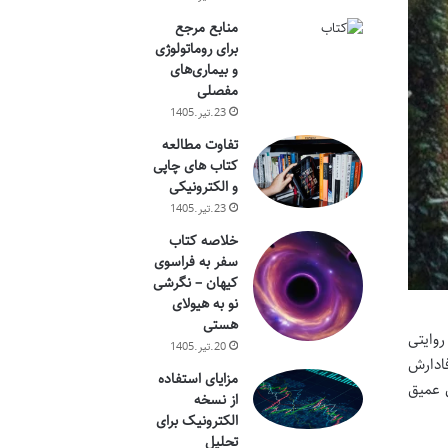
منابع مرجع
برای روماتولوژی
و بیماری‌های
مفصلی
23.تیر.1405
تفاوت مطالعه
کتاب های چاپی
و الکترونیکی
23.تیر.1405
خلاصه کتاب
سفر به فراسوی
کیهان – نگرشی
نو به هیولای
هستی
وایتی
20.تیر.1405
ادارش
مزایای استفاده
ی عمیق
از نسخه
الکترونیک برای
تحلیل