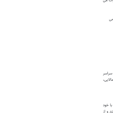
رات می
ته می
 سراسر
الایی،
با خود
د و از