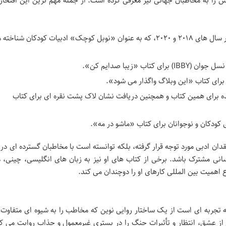
ارش را به مخاطبان جهانی نیز معرفی کرده است. از جمله مهم ترین این افتخا
نامزدی جایزه معتبر هانس کریستین آندرسن در سال های ۲۰۱۸ و ۲۰۲۰، که به عنوان «نوبل کوچک» ادبیات کودکان شناخ
ب «زیبا صدایم کن».
برای کتاب «این وبلاگ واگذار می شود».
نده برای همین کتاب و همچنین دریافت نشان لاک پشت نقره ای برای کتاب
کودکان و نوجوانان برای کتاب «ماشو در مه».
نتقدان ادبی مورد توجه قرار گرفته، بلکه توانسته است با مخاطبان گسترده ای در
نسانی مشترک باشد. برخی از کتاب های او نیز به زبان های انگلیسی، چینی، م
 اهمیت بین المللی کارهای او را دوچندان می کند.
ه تجربه ای است از یک ساختار روایی نوین که مخاطب را به شیوه ای متفاوت 
ز عشق، انتظار و تأثیرات جنگ را در بستری غیرمعمول و جذاب روایت می کن