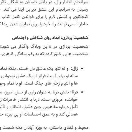
سرانجام انتظار زال، در پایان داستان به شکلی ت
رسیدن به سرانجام این عشق دیرین ایفا می کند. ح
کنجکاوی و کشش لازم را برای خواندن کامل کتاب د
خاطرات می توانند راه خود را برای نمایان شدن پیدا ک
شخصیت پردازی: ابعاد روان شناختی و اجتماعی
شخصیت پردازی در «این وبلاگ واگذار می شود» ا
شخصیت هایی خلق کرده که به رغم سادگی ظاهری، اب
زال:
او نه تنها یک عاشق دل خسته، بلکه نما
ساله او برای فریبا، فراتر از یک عشق نوجوانی
ها و التیام زخم های جنگ است. او با تمام وجود
درنا:
نقش درنا به عنوان راوی از نسل امروز، ب
خواننده امروزی است. درنا با انتشار خاطرات 
تأمل درباره مفاهیمی چون عشق، انتظار، و تأث
همدلی کند و به عمق احساسات او پی ببرد، حت
محیط و فضای داستان، به ویژه آبادان دهه شصت