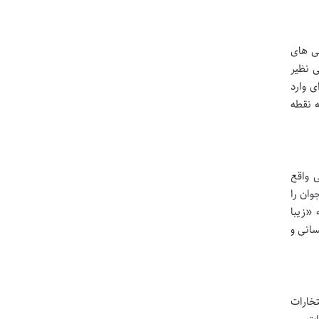
می های
ی نظیر
 وارد
اه و زنبور» در سال ۱۳۷۰ منتشر شد که نقطه
 واقع
وان را
 «زیبا
انی و
تخارات