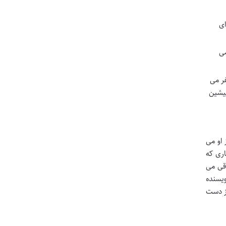
ای
می
ر می
پیشین
 او می
اری که
اقی می
ویسنده
از دست