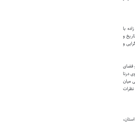
ده با
ریخ و
ایی و
و فضای
ی درنا
ی میان
 نظرات
استان،