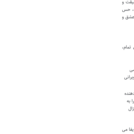
یقت و
د، حس
عشق و
تمام،
سی
یرانی
دهنده
 به
زال
فا می