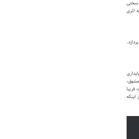
ر سختی
 اثری
ردازد.
ایداری
معشوق،
 فریبا
 اینکه