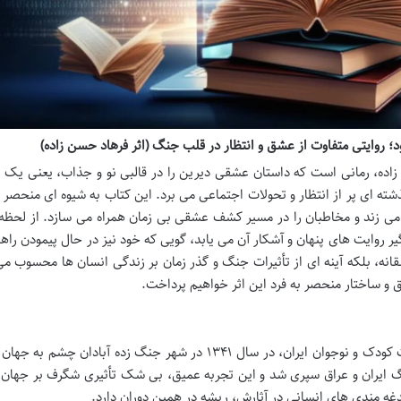
؛ روایتی متفاوت از عشق و انتظار در قلب جنگ (اثر فرهاد حسن زاده)
اده، رمانی است که داستان عشقی دیرین را در قالبی نو و جذاب، یعنی یک 
ته ای پر از انتظار و تحولات اجتماعی می برد. این کتاب به شیوه ای منحصر ب
 می زند و مخاطبان را در مسیر کشف عشقی بی زمان همراه می سازد. از لحظه
یر روایت های پنهان و آشکار آن می یابد، گویی که خود نیز در حال پیمودن راه
انه، بلکه آینه ای از تأثیرات جنگ و گذر زمان بر زندگی انسان ها محسوب م
و ساختار منحصر به فرد این اثر خواهیم پرداخت.
فرهاد حسن زاده، نامی آشنا و پرآوازه در سپهر ادبیات کودک و نوجوان ایران، در سال ۱۳۴۱ در شهر جنگ زده آبادان
گ ایران و عراق سپری شد و این تجربه عمیق، بی شک تأثیری شگرف بر جهان ب
غدغه مندی های انسانی در آثارش، ریشه در همین دوران دارد.