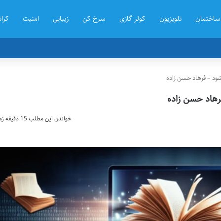
ساختمان
تلویزیون
کولر گازی
سرخ کن
زیبایی
امنیت
کرات
شود – فرهاد حسن زاده
رهاد حسن زاده
خواندن این مطلب 15 دقیقه زمان میبرد