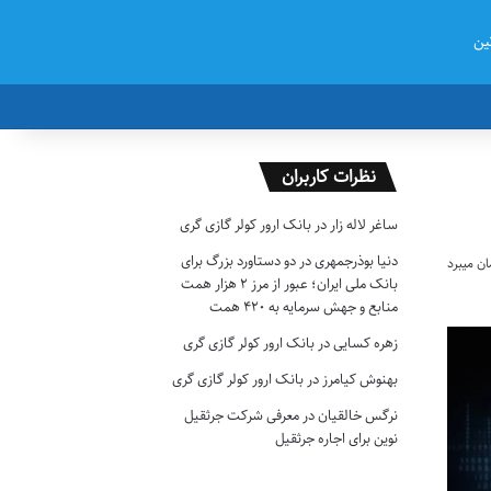
ین
نظرات کاربران
ساغر لاله زار
در
بانک ارور کولر گازی گری
دنیا بوذرجمهری
در
دو دستاورد بزرگ برای
بانک ملی ایران؛ عبور از مرز ۲ هزار همت
منابع و جهش سرمایه به ۴۲۰ همت
زهره کسایی
در
بانک ارور کولر گازی گری
بهنوش کیامرز
در
بانک ارور کولر گازی گری
نرگس خالقیان
در
معرفی شرکت جرثقیل
نوین برای اجاره جرثقیل