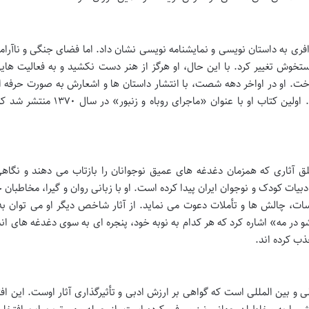
فری به داستان نویسی و نمایشنامه نویسی نشان داد. اما فضای جنگی و ناآرا
ستخوش تغییر کرد. با این حال، او هرگز از هنر دست نکشید و به فعالیت های
ت. او در اواخر دهه شصت، با انتشار داستان ها و اشعارش به صورت حرفه ای
عرصه نویسندگی کتاب برای کودکان و نوجوانان شد. اولین کتاب او با عنوان «ماجرای روب
ق آثاری که همزمان دغدغه های عمیق نوجوانان را بازتاب می دهند و نگاهی
دبیات کودک و نوجوان ایران پیدا کرده است. او با زبانی روان و گیرا، مخاطبان ج
اسات، چالش ها و تأملات دعوت می نماید. از آثار شاخص دیگر او می توان به
ه» اشاره کرد که هر کدام به نوبه خود، پنجره ای به سوی دغدغه های انس
ذب کرده اند.
لی و بین المللی است که گواهی بر ارزش ادبی و تأثیرگذاری آثار اوست. این اف