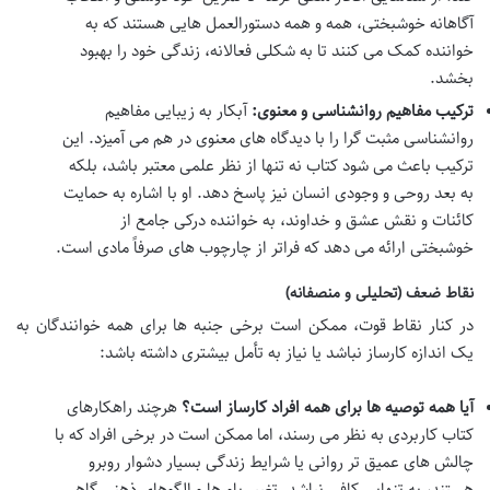
آگاهانه خوشبختی، همه و همه دستورالعمل هایی هستند که به
خواننده کمک می کنند تا به شکلی فعالانه، زندگی خود را بهبود
بخشد.
ترکیب مفاهیم روانشناسی و معنوی:
آبکار به زیبایی مفاهیم
روانشناسی مثبت گرا را با دیدگاه های معنوی در هم می آمیزد. این
ترکیب باعث می شود کتاب نه تنها از نظر علمی معتبر باشد، بلکه
به بعد روحی و وجودی انسان نیز پاسخ دهد. او با اشاره به حمایت
کائنات و نقش عشق و خداوند، به خواننده درکی جامع از
خوشبختی ارائه می دهد که فراتر از چارچوب های صرفاً مادی است.
نقاط ضعف (تحلیلی و منصفانه)
در کنار نقاط قوت، ممکن است برخی جنبه ها برای همه خوانندگان به
یک اندازه کارساز نباشد یا نیاز به تأمل بیشتری داشته باشد:
آیا همه توصیه ها برای همه افراد کارساز است؟
هرچند راهکارهای
کتاب کاربردی به نظر می رسند، اما ممکن است در برخی افراد که با
چالش های عمیق تر روانی یا شرایط زندگی بسیار دشوار روبرو
هستند، به تنهایی کافی نباشد. تغییر باورها و الگوهای ذهنی گاهی