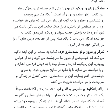
نقاط قوت
سادگی زبان و رویکرد کاربردی:
یکی از برجسته ترین ویژگی های
این کتاب، زبان ساده و روان آن است. آبکار مفاهیم پیچیده
روانشناسی و معنوی را به گونه ای بیان می کند که برای هر خواننده
ای، با هر سطحی از دانش، قابل درک باشد. این سادگی باعث می
شود آموزه ها به راحتی جذب شوند و رویکرد کاربردی کتاب به
خواننده امکان می دهد تا بلافاصله پس از مطالعه، درس های آن را
در زندگی خود به کار گیرد.
تمرکز بر درون و توانمندسازی فرد:
کتاب به شدت بر این ایده تاکید
می کند که خوشبختی از درون ما سرچشمه می گیرد و نه از عوامل
بیرونی. این رویکرد، قدرت و مسئولیت را به دوش فرد می اندازد و
او را توانمند می سازد تا با تکیه بر منابع درونی خود، به سوی
خوشبختی قدم بردارد. این توانمندسازی، حس کنترل بر زندگی و
سرنوشت را در خواننده تقویت می کند.
ارائه راهکارهای ملموس و قابل اجرا:
«خوشبختی آگاهانه» صرفاً
یک کتاب تئوریک نیست؛ بلکه مملو از راهکارهای عملی و گام به
گام است که خواننده می تواند آن ها را در زندگی روزمره خود پیاده
کند. از شناسایی افکار منفی گرفته تا تمرین خود دوستی و انتخاب