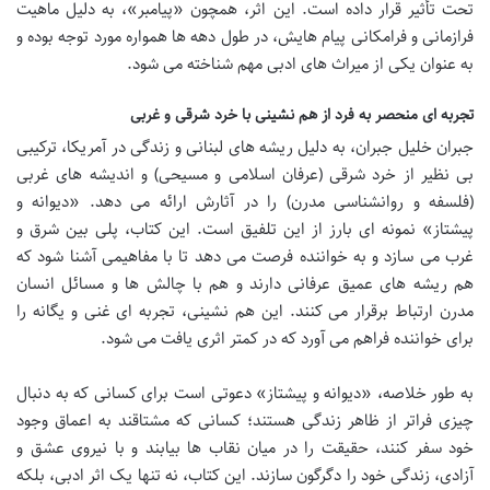
تحت تأثیر قرار داده است. این اثر، همچون «پیامبر»، به دلیل ماهیت
فرازمانی و فرامکانی پیام هایش، در طول دهه ها همواره مورد توجه بوده و
به عنوان یکی از میراث های ادبی مهم شناخته می شود.
تجربه ای منحصر به فرد از هم نشینی با خرد شرقی و غربی
جبران خلیل جبران، به دلیل ریشه های لبنانی و زندگی در آمریکا، ترکیبی
بی نظیر از خرد شرقی (عرفان اسلامی و مسیحی) و اندیشه های غربی
(فلسفه و روانشناسی مدرن) را در آثارش ارائه می دهد. «دیوانه و
پیشتاز» نمونه ای بارز از این تلفیق است. این کتاب، پلی بین شرق و
غرب می سازد و به خواننده فرصت می دهد تا با مفاهیمی آشنا شود که
هم ریشه های عمیق عرفانی دارند و هم با چالش ها و مسائل انسان
مدرن ارتباط برقرار می کنند. این هم نشینی، تجربه ای غنی و یگانه را
برای خواننده فراهم می آورد که در کمتر اثری یافت می شود.
به طور خلاصه، «دیوانه و پیشتاز» دعوتی است برای کسانی که به دنبال
چیزی فراتر از ظاهر زندگی هستند؛ کسانی که مشتاقند به اعماق وجود
خود سفر کنند، حقیقت را در میان نقاب ها بیابند و با نیروی عشق و
آزادی، زندگی خود را دگرگون سازند. این کتاب، نه تنها یک اثر ادبی، بلکه