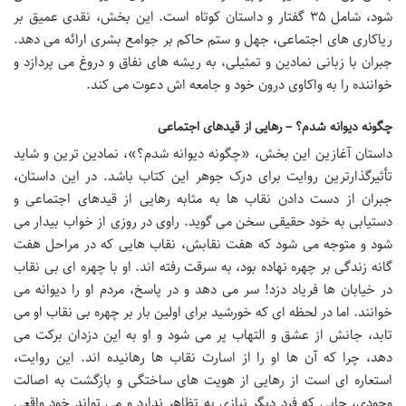
شود، شامل ۳۵ گفتار و داستان کوتاه است. این بخش، نقدی عمیق بر
ریاکاری های اجتماعی، جهل و ستم حاکم بر جوامع بشری ارائه می دهد.
جبران با زبانی نمادین و تمثیلی، به ریشه های نفاق و دروغ می پردازد و
خواننده را به واکاوی درون خود و جامعه اش دعوت می کند.
چگونه دیوانه شدم؟ – رهایی از قیدهای اجتماعی
داستان آغازین این بخش، «چگونه دیوانه شدم؟»، نمادین ترین و شاید
تأثیرگذارترین روایت برای درک جوهر این کتاب باشد. در این داستان،
جبران از دست دادن نقاب ها به مثابه رهایی از قیدهای اجتماعی و
دستیابی به خود حقیقی سخن می گوید. راوی در روزی از خواب بیدار می
شود و متوجه می شود که هفت نقابش، نقاب هایی که در مراحل هفت
گانه زندگی بر چهره نهاده بود، به سرقت رفته اند. او با چهره ای بی نقاب
در خیابان ها فریاد دزد! سر می دهد و در پاسخ، مردم او را دیوانه می
خوانند. اما در لحظه ای که خورشید برای اولین بار بر چهره بی نقاب او می
تابد، جانش از عشق و التهاب پر می شود و او به این دزدان برکت می
دهد، چرا که آن ها او را از اسارت نقاب ها رهانیده اند. این روایت،
استعاره ای است از رهایی از هویت های ساختگی و بازگشت به اصالت
وجودی، جایی که فرد دیگر نیازی به تظاهر ندارد و می تواند خود واقعی