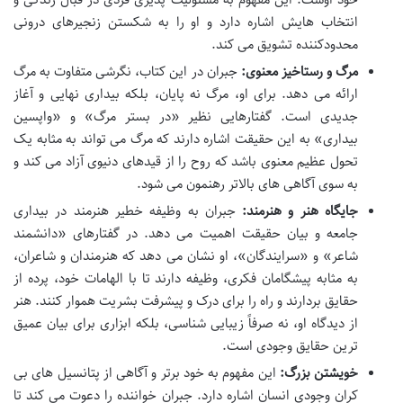
انتخاب هایش اشاره دارد و او را به شکستن زنجیرهای درونی
محدودکننده تشویق می کند.
مرگ و رستاخیز معنوی:
جبران در این کتاب، نگرشی متفاوت به مرگ
ارائه می دهد. برای او، مرگ نه پایان، بلکه بیداری نهایی و آغاز
جدیدی است. گفتارهایی نظیر «در بستر مرگ» و «واپسین
بیداری» به این حقیقت اشاره دارند که مرگ می تواند به مثابه یک
تحول عظیم معنوی باشد که روح را از قیدهای دنیوی آزاد می کند و
به سوی آگاهی های بالاتر رهنمون می شود.
جایگاه هنر و هنرمند:
جبران به وظیفه خطیر هنرمند در بیداری
جامعه و بیان حقیقت اهمیت می دهد. در گفتارهای «دانشمند
شاعر» و «سرایندگان»، او نشان می دهد که هنرمندان و شاعران،
به مثابه پیشگامان فکری، وظیفه دارند تا با الهامات خود، پرده از
حقایق بردارند و راه را برای درک و پیشرفت بشریت هموار کنند. هنر
از دیدگاه او، نه صرفاً زیبایی شناسی، بلکه ابزاری برای بیان عمیق
ترین حقایق وجودی است.
خویشتن بزرگ:
این مفهوم به خود برتر و آگاهی از پتانسیل های بی
کران وجودی انسان اشاره دارد. جبران خواننده را دعوت می کند تا