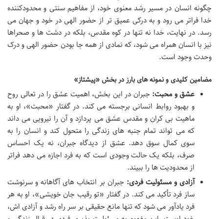
چگونه انسان در مسیر رشد معنوی خود، از مفاهیم سنتی و محدودکننده
خدا فراتر می رود و به درکی عمیق تر از حضور الهی در خود و جهان می
رسد. در نهایت، خدا نه تنها در کوه مقدس، بلکه در دشت ها و صحراها
نیز با انسان همراه می شود، که نمادی از همه جا بودن حضور الهی و درک
وحدت وجود است.
مضامین کلیدی و نمونه های بارز در بخش «پیشتاز»
عشق و محبت:
جبران در این بخش، اهمیت عشق را در تعالی روح
و بهبود روابط انسانی برجسته می کند. در گفتار «محبت»، او به
ماهیت بی کران و مقدس عشق می پردازد و آن را نیرویی می داند
که می تواند تمام جنبه های زندگی را متحول کند و انسان را به
سوی کمال سوق دهد. عشق از دیدگاه جبران، نه یک احساس
صرف، بلکه یک حالت وجودی است که به فرد اجازه می دهد فراتر
از محدودیت ها را ببیند.
آزادی و مسئولیت فردی:
جبران بر انتخاب های آگاهانه و سرنوشت
ساز فرد تأکید می کند. در گفتار «تو رقیب جان خویشی»، او به هر
فرد یادآور می شود که تنها مانع حقیقی بر سر راه رشد و آزادی اش،
خود اوست. این مفهوم به مسئولیت پذیری فردی در قبال زندگی و