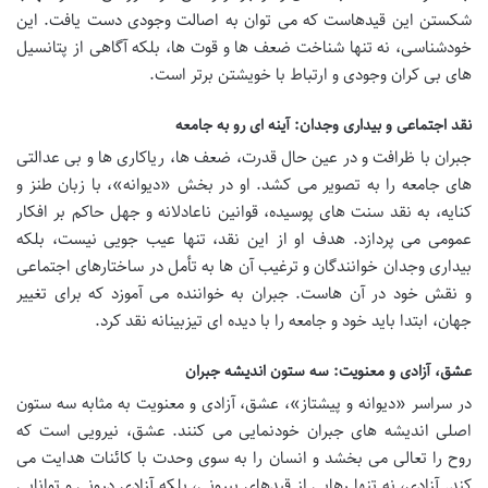
شکستن این قیدهاست که می توان به اصالت وجودی دست یافت. این
خودشناسی، نه تنها شناخت ضعف ها و قوت ها، بلکه آگاهی از پتانسیل
های بی کران وجودی و ارتباط با خویشتن برتر است.
نقد اجتماعی و بیداری وجدان: آینه ای رو به جامعه
جبران با ظرافت و در عین حال قدرت، ضعف ها، ریاکاری ها و بی عدالتی
های جامعه را به تصویر می کشد. او در بخش «دیوانه»، با زبان طنز و
کنایه، به نقد سنت های پوسیده، قوانین ناعادلانه و جهل حاکم بر افکار
عمومی می پردازد. هدف او از این نقد، تنها عیب جویی نیست، بلکه
بیداری وجدان خوانندگان و ترغیب آن ها به تأمل در ساختارهای اجتماعی
و نقش خود در آن هاست. جبران به خواننده می آموزد که برای تغییر
جهان، ابتدا باید خود و جامعه را با دیده ای تیزبینانه نقد کرد.
عشق، آزادی و معنویت: سه ستون اندیشه جبران
در سراسر «دیوانه و پیشتاز»، عشق، آزادی و معنویت به مثابه سه ستون
اصلی اندیشه های جبران خودنمایی می کنند. عشق، نیرویی است که
روح را تعالی می بخشد و انسان را به سوی وحدت با کائنات هدایت می
کند. آزادی، نه تنها رهایی از قیدهای بیرونی، بلکه آزادی درونی و توانایی