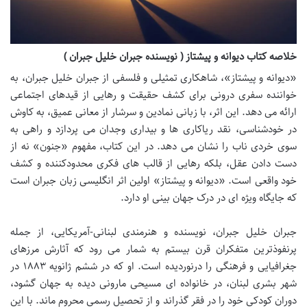
خلاصه کتاب دیوانه و پیشتاز ( نویسنده جبران خلیل جبران )
«دیوانه و پیشتاز»، شاهکاری تمثیلی و فلسفی از جبران خلیل جبران، به
خواننده سفری درونی برای کشف حقیقت و رهایی از قیدهای اجتماعی
ارائه می دهد. این اثر، با زبانی نمادین و سرشار از معانی عمیق، به کاوش
در خودشناسی، نقد ریاکاری ها و بیداری وجدان می پردازد و راهی به
سوی خردی ناب را نشان می دهد. در این کتاب، مفهوم «جنون» نه از
دست دادن عقل، بلکه رهایی از قالب های فکری محدودکننده و کشف
خود واقعی است. «دیوانه و پیشتاز» اولین اثر انگلیسی زبان جبران است
که جایگاه ویژه ای در درک جهان بینی او دارد.
جبران خلیل جبران، نویسنده و هنرمندی لبنانی-آمریکایی، از جمله
پرنفوذترین متفکران قرن بیستم به شمار می رود که آثارش مرزهای
جغرافیایی و فرهنگی را درنوردیده است. او که در ششم ژانویه ۱۸۸۳ در
شهر بشری لبنان، در خانواده ای مسیحی مارونی دیده به جهان گشود،
دوران کودکی خود را در فقر گذراند و از تحصیل رسمی محروم ماند. با این