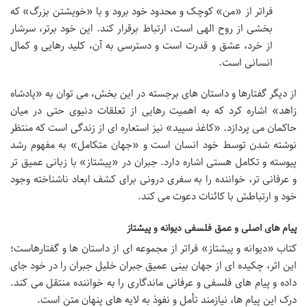
فراتر از «من» کوچک و محدود خود برود و با «خویشتن بزرگ» که
بخشی از روح الهی است، ارتباط برقرار کند. این خود برتر، سرشار
از خرد، عشق و قدرت است و دسترسی به آن، کلید رهایی و کمال
انسانی است.
از دیگر گفتارها و داستان های برجسته در این بخش، می توان به «پادشاه
زاهد» اشاره کرد که به اهمیت رهایی از تعلقات دنیوی حتی در میان
حاکمان می پردازد. «کاغذ سپید» نیز استعاره ای از زندگی است که منتظر
نوشته شدن توسط خود انسان است و «جهان متکامل» به مفهوم رشد
پیوسته و تکامل هستی اشاره دارد. جبران در «پیشتاز» با زبانی عمیق تر
و عرفانی تر، خواننده را به سفری درونی برای کشف ابعاد ناشناخته وجود
خود و ارتباطش با کائنات دعوت می کند.
پیام های اصلی و عمق فلسفی دیوانه و پیشتاز
کتاب «دیوانه و پیشتاز» فراتر از مجموعه ای از داستان ها و گفتارهاست؛
این اثر، چکیده ای از جهان بینی عمیق جبران خلیل جبران را در خود جای
داده و پیام های فلسفی و عرفانی ماندگاری را به خواننده منتقل می کند.
درک این پیام ها، نیازمند تأمل و نفوذ به لایه های پنهان متن است.