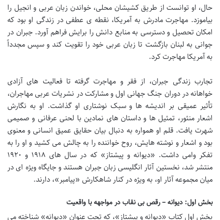
حال، او توانست از طریق کشیشان محلی، خواندن زبان عربی و انجیل را
بیاموزد. مهاجرت مادرش به آمریکا، نقطه ی عطفی در زندگی او بود که
امکان تحصیل و دسترسی به منابع دانش را برایش فراهم آورد. جبران در
جوانی به لبنان بازگشت تا زبان عربی خود را تقویت کند و سپس مجدداً
به آمریکا مهاجرت کرد.
تجارب زندگی جبران، از فقر و مهاجرت گرفته تا فعالیت های آزادی
خواهانه در دوران جنگ جهانی اول و مشارکت در نشریات عربی مهاجران،
تأثیر عمیقی بر اندیشه ها و سبک نوشتاری او گذاشت. او به نگارش
اشعار منثور، تمثیل ها و داستان های نمادین با لحنی عرفانی و صمیمی
شهرت یافت. قلم او همواره به دنبال بیان حقایق عمیق انسانی و معنوی
بود و اشعار و نوشته هایش، روح خواننده را به چالش می کشید و او را به
تفکر وامی داشت. «دیوانه و پیشتاز» که در سال های ۱۹۱۸ و ۱۹۲۰
منتشر شد، نخستین آثار انگلیسی زبان جبران هستند و جایگاه ویژه ای در
میان مجموعه آثار او، به ویژه در کنار شاهکارش «پیامبر»، دارند.
بخش اول: دیوانه – رقص بی نقاب در مواجهه با واقعیت
بخش اول کتاب «دیوانه و پیشتاز»، که تحت عنوان «دیوانه» شناخته می