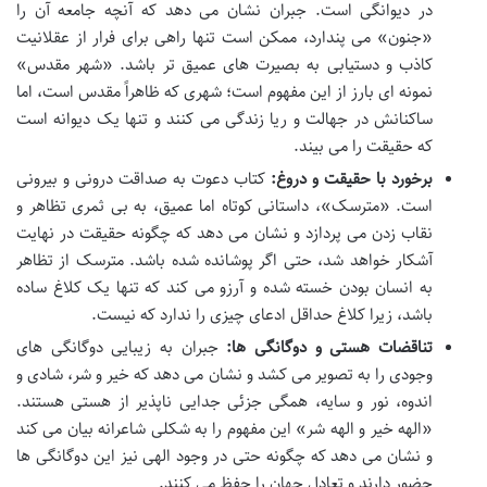
در دیوانگی است. جبران نشان می دهد که آنچه جامعه آن را
«جنون» می پندارد، ممکن است تنها راهی برای فرار از عقلانیت
کاذب و دستیابی به بصیرت های عمیق تر باشد. «شهر مقدس»
نمونه ای بارز از این مفهوم است؛ شهری که ظاهراً مقدس است، اما
ساکنانش در جهالت و ریا زندگی می کنند و تنها یک دیوانه است
که حقیقت را می بیند.
برخورد با حقیقت و دروغ:
کتاب دعوت به صداقت درونی و بیرونی
است. «مترسک»، داستانی کوتاه اما عمیق، به بی ثمری تظاهر و
نقاب زدن می پردازد و نشان می دهد که چگونه حقیقت در نهایت
آشکار خواهد شد، حتی اگر پوشانده شده باشد. مترسک از تظاهر
به انسان بودن خسته شده و آرزو می کند که تنها یک کلاغ ساده
باشد، زیرا کلاغ حداقل ادعای چیزی را ندارد که نیست.
تناقضات هستی و دوگانگی ها:
جبران به زیبایی دوگانگی های
وجودی را به تصویر می کشد و نشان می دهد که خیر و شر، شادی و
اندوه، نور و سایه، همگی جزئی جدایی ناپذیر از هستی هستند.
«الهه خیر و الهه شر» این مفهوم را به شکلی شاعرانه بیان می کند
و نشان می دهد که چگونه حتی در وجود الهی نیز این دوگانگی ها
حضور دارند و تعادل جهان را حفظ می کنند.