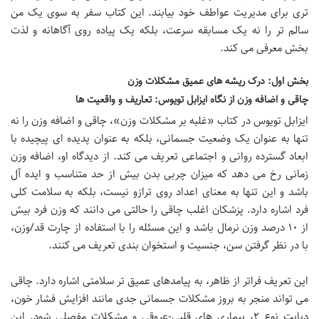
تری برای مدیریت عواطف خود بیابند. این کتاب سفر به سوی یک من
سالم تر را نه یک مسابقه سرعت، بلکه یک پیاده روی آگاهانه و لذت
بخش معرفی می کند.
بخش اول: درک ریشه های عمیق مشکلات وزن
چاقی و اضافه وزن از نگاه ایزابل تویوس: تعاریف و واقعیت ها
ایزابل تویوس در کتاب «غلبه بر مشکلات وزن»، چاقی و اضافه وزن را نه
تنها به عنوان یک وضعیت جسمانی، بلکه به عنوان پدیده ای پیچیده با
ابعاد گسترده روانی و اجتماعی تعریف می کند. از دیدگاه او، اضافه وزن
زمانی رخ می دهد که میزان چربی بدن بیش از حد متناسب و ایده آل
باشد و این تنها به معنای اعداد روی ترازو نیست، بلکه به سلامت کلی
فرد اشاره دارد. پزشکان اغلب چاقی را حالتی می دانند که وزن فرد بیش
از ۱۰ درصد وزن نرمال باشد و این مسئله را با استفاده از چارت قد/وزن،
با در نظر گرفتن سن، جنسیت و استخوان بندی تعریف می کنند.
این تعریف فراتر از ظاهر، به پیامدهای عمیق تر سلامتی اشاره دارد. چاقی
می تواند منجر به بروز مشکلات جسمانی جدی مانند افزایش فشار خون،
دیابت نوع ۲، بیماری های قلبی-عروقی و مشکلات مفصلی شود. این