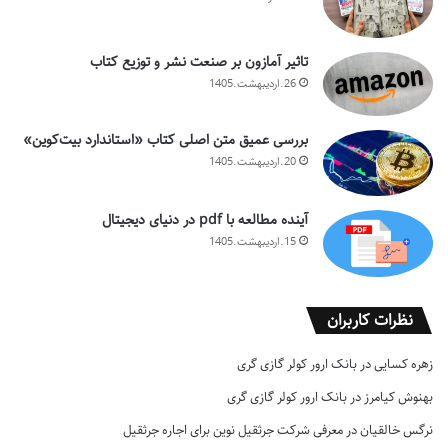
تاثیر آمازون بر صنعت نشر و توزیع کتاب
26.اردیبهشت.1405
بررسی عمیق متن اصلی کتاب «استاندارد بیت‌کوین»
20.اردیبهشت.1405
آینده مطالعه با pdf در دنیای دیجیتال
15.اردیبهشت.1405
نظرات کاربران
زهره کسایی
در
بانک ارور کولر گازی گری
بهنوش کیامرز
در
بانک ارور کولر گازی گری
نرگس خالقیان
در
معرفی شرکت جرثقیل نوین برای اجاره جرثقیل