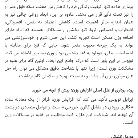
بیماری ها نه تنها کیفیت زندگی فرد را کاهش می دهند، بلکه طول عمر او
را نیز تحت تأثیر قرار می دهند. علاوه بر این، ابعاد روانی چاقی نیز به
همان اندازه حائز اهمیت است. کاهش اعتماد به نفس، افسردگی،
اضطراب و احساس انزوا، تنها بخشی از مشکلاتی هستند که افراد دارای
اضافه وزن ممکن است تجربه کنند. این حس شرم و خودسرزنشی می
تواند به یک چرخه معیوب منجر شود، جایی که فرد برای مقابله با
احساسات منفی، دوباره به غذا پناه می برد و وزن بیشتری اضافه می کند.
تویوس بر این باور است که درک جامع این ابعاد، اولین گام برای غلبه بر
مشکلات وزن است؛ زیرا تنها با شناخت دقیق مشکل می توان راه حل
های موثری برای آن یافت و به سمت بهبود و سلامتی گام برداشت.
پرده برداری از علل اصلی افزایش وزن: بیش از آنچه می خورید
ایزابل تویوس تأکید می کند که افزایش وزن، فراتر از یک معادله ساده
«کالری ورودی در مقابل کالری خروجی» است و عوامل متعددی در پشت
آن نهفته اند. شناخت این علل، کلید موفقیت در غلبه بر مشکلات وزن
است.
عوامل ژنتیکی