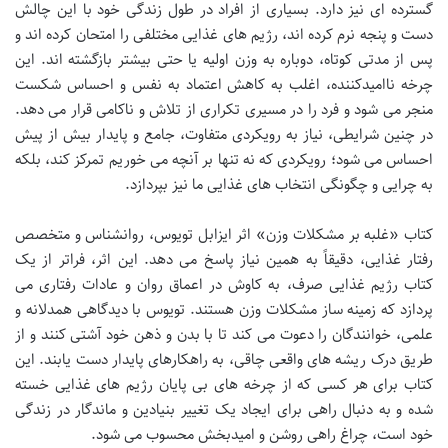
گسترده ای نیز دارد. بسیاری از افراد در طول زندگی خود با این چالش
دست و پنجه نرم کرده اند، رژیم های غذایی مختلفی را امتحان کرده اند و
پس از مدتی کوتاه، دوباره به وزن اولیه یا حتی بیشتر بازگشته اند. این
چرخه ناامیدکننده، اغلب به کاهش اعتماد به نفس و احساس شکست
منجر می شود و فرد را در مسیری تکراری از تلاش و ناکامی قرار می دهد.
در چنین شرایطی، نیاز به رویکردی متفاوت، جامع و پایدار بیش از پیش
احساس می شود؛ رویکردی که نه تنها بر آنچه می خوریم تمرکز کند، بلکه
به چرایی و چگونگی انتخاب های غذایی ما نیز بپردازد.
کتاب «غلبه بر مشکلات وزن» اثر ایزابل تویوس، روانشناس و متخصص
رفتار غذایی، دقیقاً به همین نیاز پاسخ می دهد. این اثر، فراتر از یک
کتاب رژیم غذایی صرف، به کاوش در اعماق روان و عادات رفتاری می
پردازد که زمینه ساز مشکلات وزن هستند. تویوس با دیدگاهی همدلانه و
علمی، خوانندگان را دعوت می کند تا با بدن و ذهن خود آشتی کنند و از
طریق درک ریشه های واقعی چاقی، به راهکارهای پایدار دست یابند. این
کتاب برای هر کسی که از چرخه های بی پایان رژیم های غذایی خسته
شده و به دنبال راهی برای ایجاد یک تغییر بنیادین و ماندگار در زندگی
خود است، چراغ راهی روشن و امیدبخش محسوب می شود.