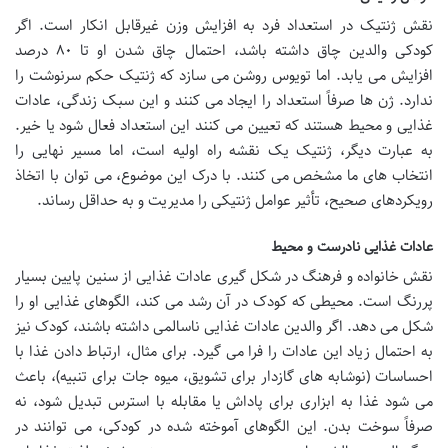
نقش ژنتیک در استعداد فرد به افزایش وزن غیرقابل انکار است. اگر
کودکی والدین چاق داشته باشد، احتمال چاق شدن او تا ۸۰ درصد
افزایش می یابد. اما تویوس روشن می سازد که ژنتیک حکم سرنوشت را
ندارد. ژن ها صرفاً استعداد را ایجاد می کنند و این سبک زندگی، عادات
غذایی و محیط هستند که تعیین می کنند این استعداد فعال شود یا خیر.
به عبارت دیگر، ژنتیک یک نقشه راه اولیه است، اما مسیر نهایی را
انتخاب های ما مشخص می کنند. با درک این موضوع، می توان با اتخاذ
رویکردهای صحیح، تأثیر عوامل ژنتیکی را مدیریت و به حداقل رساند.
عادات غذایی نادرست و محیط
نقش خانواده و فرهنگ در شکل گیری عادات غذایی از سنین پایین بسیار
پررنگ است. محیطی که کودک در آن رشد می کند، الگوهای غذایی او را
شکل می دهد. اگر والدین عادات غذایی ناسالمی داشته باشند، کودک نیز
به احتمال زیاد این عادات را فرا می گیرد. برای مثال، ارتباط دادن غذا با
احساسات (نوشابه های گازدار برای تشویق، میوه جات برای تنبیه)، باعث
می شود غذا به ابزاری برای پاداش یا مقابله با استرس تبدیل شود، نه
صرفاً سوخت بدن. این الگوهای آموخته شده در کودکی، می توانند در