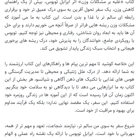
کتاب «غلبه بر مشکلات وزن» اثر ایزابل تویوس، بیش از یک راهنمای
کاهش وزن، یک سفر تحول آفرین به سوی درک عمیق تر خود و برقراری
رابطه ای سالم تر با غذا و بدن است. این کتاب به ما می آموزد که
مشکلات وزن ریشه هایی فراتر از صرفاً آنچه می خوریم دارند و برای حل
آن ها باید به ابعاد روان شناختی، رفتاری و محیطی نیز توجه کنیم. تویوس
با رویکردی جامع، خوانندگان را به پذیرش خود، درک ریشه های پرخوری
هیجانی و انتخاب سبک زندگی پایدار تشویق می کند.
این خلاصه کوشید تا مهم ترین پیام ها و راهکارهای این کتاب ارزشمند را
به شما ارائه دهد. از درک علل ژنتیکی و محیطی تا مدیریت گرسنگی و
هوس های غذایی با تکنیک های ذهن آگاهی و شیاتسو، هر بخش از این
کتاب به ما ابزارهایی می دهد تا با دیدگاهی نو به سلامت خود بنگریم.
اکنون زمان آن فرا رسیده است که از این آموزه ها در زندگی روزمره خود
استفاده کنیم. این سفر، یک مقصد نهایی ندارد؛ بلکه یک فرآیند مداوم
برای بهبود و مراقبت از خود است.
شروع سفر به سوی من سالم تر، نیازمند شجاعت، تعهد و مهم تر از همه،
مهربانی با خود است. ایزابل تویوس با ارائه یک نقشه راه عملی و الهام