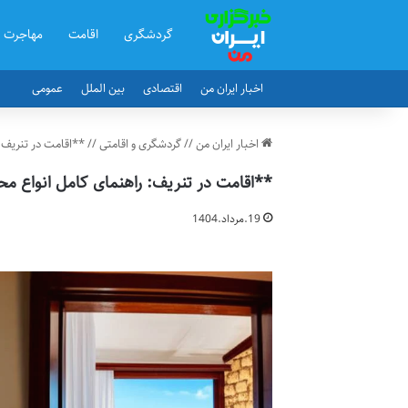
گردشگری
اقامت
مهاجرت
اخبار ایران من
اقتصادی
بین الملل
عمومی
اخبار ایران من
//
گردشگری و اقامتی
//
**اقامت در تنریف:
**اقامت در تنریف: راهنمای کامل انواع مح
19.مرداد.1404