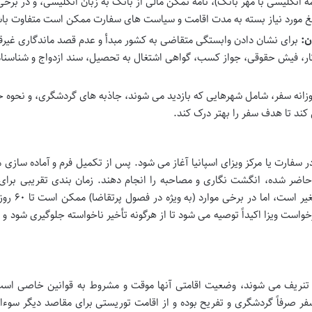
 انگلیسی با مهر بانک)، نامه تمکن مالی از بانک به زبان انگلیسی، و در برخی
مبلغ مورد نیاز بسته به مدت اقامت و سیاست های سفارت ممکن است متفاوت با
ن:
برای نشان دادن وابستگی متقاضی به کشور مبدأ و عدم قصد ماندگاری غیرقا
کار، فیش حقوقی، جواز کسب، گواهی اشتغال به تحصیل، سند ازدواج و شناسنا
وزانه سفر، شامل شهرهایی که بازدید می شوند، جاذبه های گردشگری، و نحوه 
کند تا هدف سفر را بهتر درک کند.
ر سفارت یا مرکز ویزای اسپانیا آغاز می شود. پس از تکمیل فرم و آماده سازی 
 حاضر شده، انگشت نگاری و مصاحبه را انجام دهند. زمان بندی تقریبی برا
ویزای شینگن معمولاً بین ۱۵ روز تا یک ماه کار
رخواست ویزا اکیداً توصیه می شود تا از هرگونه تأخیر ناخواسته جلوگیری شود و 
د تنریف می شوند، وضعیت اقامتی آنها موقت و مشروط به قوانین خاصی است
ر صرفاً گردشگری و تفریح بوده و از اقامت توریستی برای مقاصد دیگر سوءا