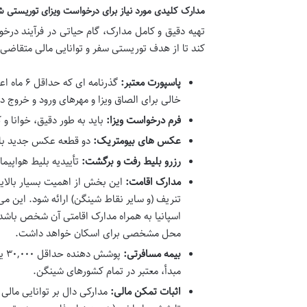
مدارک کلیدی مورد نیاز برای درخواست ویزای توریستی 
تهیه دقیق و کامل مدارک، گام حیاتی در فرآیند در
کند تا از هدف توریستی سفر و توانایی مالی متقاضی
پاسپورت معتبر:
گذرنامه 
خالی برای الصاق ویزا و مهرهای ورود و خروج د
فرم درخواست ویزا:
باید به طور دقیق، خوانا و
عکس های بیومتریک:
دو قطعه عکس جدید با م
رزرو بلیط رفت و برگشت:
تأییدیه بلیط هواپیم
مدارک اقامت:
این بخش از اهمیت بسیار بالایی
تنریف (و سایر نقاط شینگن) ارائه شود. این م
اسپانیا به همراه مدارک اقامتی آن شخص باشد
محل مشخصی برای اسکان خواهد داشت.
بیمه مسافرتی:
پو
مبدأ، معتبر در تمام کشورهای شینگن.
اثبات تمکن مالی:
مدارکی دال بر توانایی مال