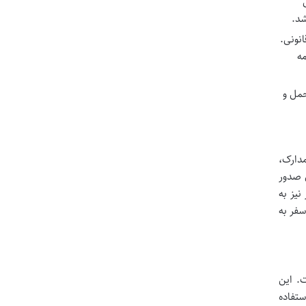
شد.
نونی.
مه
حمل و
مدارک،
ی صدور
ی متغیر است، اما در برخی موارد (به ویژه در فصول پرتقاضا) ممکن است تا ۶۰ روز نیز به
سفر به
. این
ستفاده