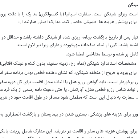
شینگن
خواست ویزای شینگن است. سفارت اسپانیا (یا کنسولگری) مدارک را با دقت بر
 برای پوشش هزینه ها اطمینان حاصل کند. مدارک اصلی عبارتند از:
ای که حداقل ۶ ماه اعتبار پس از تاریخ بازگشت برنامه ریزی شده از شینگن داشته باشد و حداقل 
اشته باشد. کپی از تمام صفحات مهرخورده و دارای ویزا نیز لازم است.
 کامل پر شده و توسط متقاضی امضا شود.
شخصات استاندارد شینگن (تمام رخ، زمینه سفید، بدون کلاه و عینک آفتابی).
ا برای ورود و خروج از منطقه شینگن، که نشان دهنده قطعی بودن برنامه سفر ا
 برخوردار است. باید گواهی رزرو هتل یا اثبات محل اقامت برای کل دوره سفر
ی تواند شامل رزرو قطعی هتل، آپارتمان، یا حتی دعوت نامه رسمی از یک فرد م
. سفارت به دنبال این است که مطمئن شود مسافر در طول اقامت خود در تنری
شش دهنده حداقل ۳۰,۰۰۰ یورو برای هزینه های پزشکی، بستری شدن در بیمارستان و بازگشت اضطراری 
ی برای پوشش هزینه های سفر و اقامت در تنریف. این مدارک شامل پرینت بانک