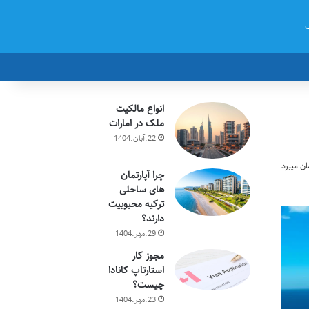
ک
انواع مالکیت
ملک در امارات
22.آبان.1404
چرا آپارتمان
های ساحلی
ترکیه محبوبیت
دارند؟
29.مهر.1404
مجوز کار
استارتاپ کانادا
چیست؟
23.مهر.1404