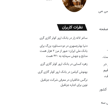
رسی می
نظرات کاربران
دو صفحه
ساغر لاله زار
در
بانک ارور کولر گازی گری
دنیا بوذرجمهری
در
دو دستاورد بزرگ برای
بانک ملی ایران؛ عبور از مرز ۲ هزار همت
منابع و جهش سرمایه به ۴۲۰ همت
ست.
 در
زهره کسایی
در
بانک ارور کولر گازی گری
قیم
بهنوش کیامرز
در
بانک ارور کولر گازی گری
ف،
نرگس خالقیان
در
معرفی شرکت جرثقیل
نوین برای اجاره جرثقیل
به کشور
ی سه