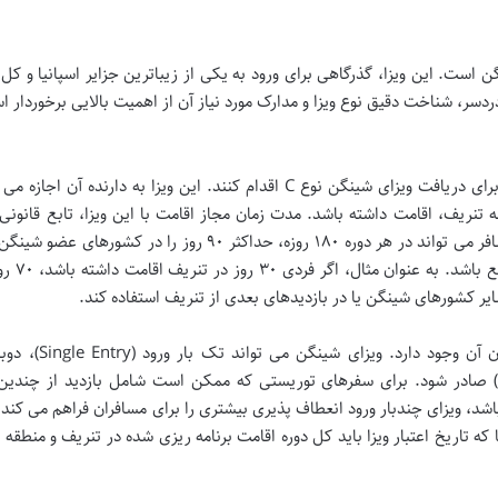
 است. این ویزا، گذرگاهی برای ورود به یکی از زیباترین جزایر اسپانیا و کل
دسر، شناخت دقیق نوع ویزا و مدارک مورد نیاز آن از اهمیت بالایی برخوردار 
برای اهداف توریستی و کوتاه مدت، متقاضیان باید برای دریافت ویزای شینگن نوع C اقدام کنند. این ویزا به دارنده آن
ریف، اقامت داشته باشد. مدت زمان مجاز اقامت با این ویزا، تابع قانونی 
۹۰/۱۸۰ روز است. این قانون به این معناست که مسافر می تواند در هر دوره ۱۸۰ روزه، حداکثر ۹۰ روز را در ک
کند. این ۹۰ روز می تواند به صورت 
نکات مهمی در مورد اعتبار ویزا و چندبار ورود بودن آن وجود 
Double Entry) یا چندبار ورود (Multiple Entry) صادر شود. برای سفرهای توریستی که ممکن است شامل بازدید از چ
شد، ویزای چندبار ورود انعطاف پذیری بیشتری را برای مسافران فراهم می کند. 
نا که تاریخ اعتبار ویزا باید کل دوره اقامت برنامه ریزی شده در تنریف و منطقه