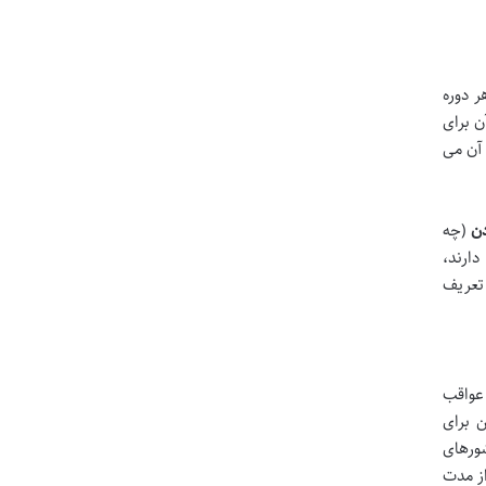
 اشاره شد. مسافران نمی توانند بیش از ۹۰ روز در هر دوره
ن برای
آن می
دن
(چه
دارند،
 تعریف
Oversta) در منطقه شینگن، عواقب
 برای
شورهای
از مدت