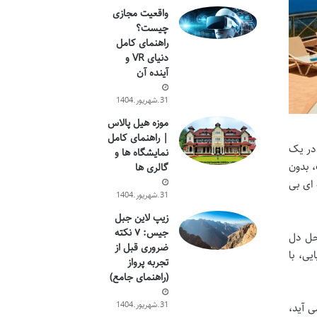
واقعیت مجازی
چیست؟
راهنمای کامل
دنیای VR و
آینده آن
31.شهریور.1404
موزه هیل پالاس
| راهنمای کامل
ی توریستی شینگن است که به بازدیدکنندگان امکان می دهد تا حداکثر ۹۰ روز در یک
نمایشگاه ها و
، بدون
گالری ها
 ای بی
31.شهریور.1404
زیپ لاین جبل
جیس: ۷ نکته
حل دل
ضروری قبل از
یی، با
تجربه پرواز
(راهنمای جامع)
31.شهریور.1404
ی آید،