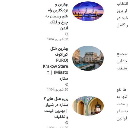
نتخاب
بهترین و
نزدیکترین راه
ز بروز
های رسیدن به
خود در
چرخ و فلک
ر کامل
لندن
30.شهریور.1404
بهترین هتل
ی مجمع
کوراکوف
(PURO
ی جدایی
Krakow Stare
 منطقه
Miasto) | ۴
ستاره
 بین آن ها لغو
30.شهریور.1404
نها به
رزرو هتل های ۲
در مدت
ستاره در شیراز
به سفر
| بهترین قیمت
و تخفیف
قوانین
20.شهریور.1404