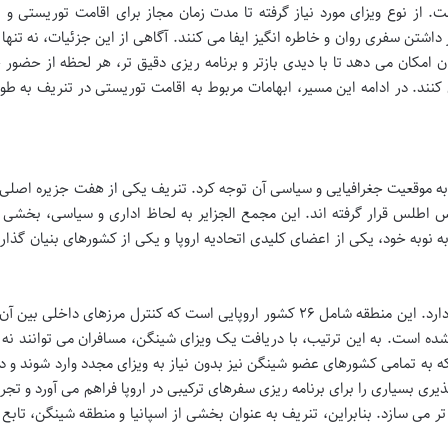
از نوع ویزای مورد نیاز گرفته تا مدت زمان مجاز برای اقامت توریستی و ا
داشتن سفری روان و خاطره انگیز ایفا می کنند. آگاهی از این جزئیات، نه تنها ا
امکان می دهد تا با دیدی بازتر و برنامه ریزی دقیق تر، هر لحظه از حضور 
نند. در ادامه این مسیر، ابهامات مربوط به اقامت توریستی در تنریف به طو
 به موقعیت جغرافیایی و سیاسی آن توجه کرد. تنریف یکی از هفت جزیره اصل
Canary) است که در اقیانوس اطلس قرار گرفته اند. این مجمع الجزایر به لحاظ اداری و سیاسی، بخش
ز به نوبه خود، یکی از اعضای کلیدی اتحادیه اروپا و یکی از کشورهای بنیان گذار
مفهوم منطقه شینگن برای گردشگران اهمیت حیاتی دارد. این منطقه شامل ۲۶ کشور اروپایی است که کنترل مرزهای داخلی
 شده است. به این ترتیب، با دریافت یک ویزای شینگن، مسافران می توانند نه ت
بلکه به تمامی کشورهای عضو شینگن نیز بدون نیاز به ویزای مجدد وارد شوند و 
ری بسیاری را برای برنامه ریزی سفرهای ترکیبی در اروپا فراهم می آورد و تجر
ر می سازد. بنابراین، تنریف به عنوان بخشی از اسپانیا و منطقه شینگن، تابع 