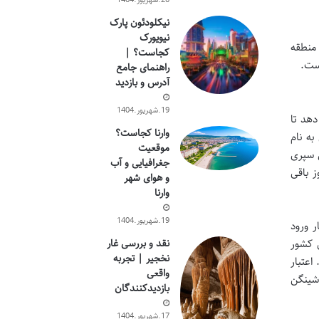
نیکلودئون پارک
نیویورک
 منطقه
کجاست؟ |
است.
راهنمای جامع
آدرس و بازدید
19.شهریور.1404
 اجازه می دهد تا
وارنا کجاست؟
به نام
موقعیت
شورهای عضو شینگن سپری
جغرافیایی و آب
پیوسته یا منقطع باشد. به عنوان مثال، اگر فردی ۳۰ روز در تنریف اقامت داشته باشد، ۷۰ روز باقی
و هوای شهر
وارنا
19.شهریور.1404
دارد. ویزای شینگن می تواند تک بار ورود (Single Entry)، دوبار ورود
ندین کشور
نقد و بررسی غار
نخجیر | تجربه
اعتبار
واقعی
 شینگن
بازدیدکنندگان
17.شهریور.1404