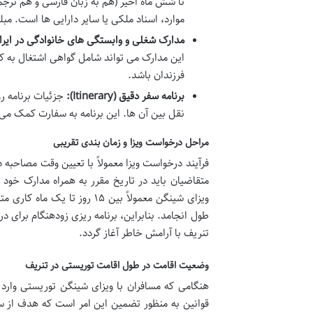
تا شش ماه اخیر (هم به زبان فارسی و هم ترجمه
موارد، اسناد ملکی یا سایر دارایی ها است. 
مدارک شغلی و وابستگی های خانوادگی در ایرا
این مدارک می تواند شامل گواهی اشتغال به 
فرزندان باشد.
برنامه سفر دقیق (Itinerary):
جزئیات برنامه ر
نقل بین آن ها. این برنامه به سفارت کمک می 
مراحل درخواست ویزا و زمان بندی تقریبی
فرآیند درخواست ویزا معمولاً با تعیین وقت مصاحبه د
متقاضیان باید در تاریخ مقرر به همراه مدارک خود
طول انجامد. بنابراین، برنامه ریزی زودهنگام برای د
تنریف با آرامش خاطر آغاز گردد.
وضعیت اقامت در طول اقامت توریستی در تنریف
هنگامی که مسافران با ویزای شینگن توریستی وار
قوانین به منظور تضمین این امر است که هدف از سف