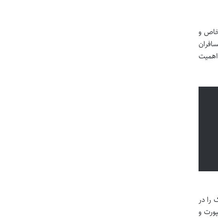
خاص و
افران
 اهمیت
 را در
ورت و