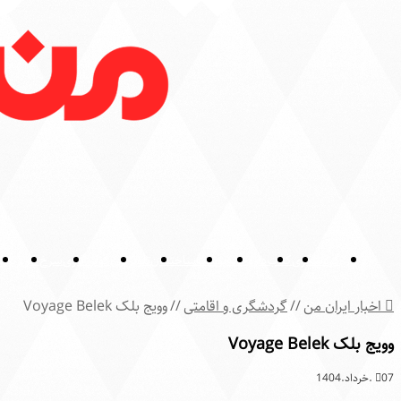
گردشگری
کتاب
داروخانه
پوست
ساختمان
تلویزیون
کولر گازی
سرخ کن
زیبای
اخبار ایران من
//
گردشگری و اقامتی
//
وویج بلک Voyage Belek
وویج بلک Voyage Belek
07.خرداد.1404