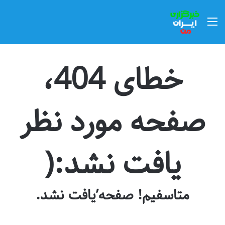
منو
خطای 404،
صفحه مورد نظر
یافت نشد:(
متاسفیم! صفحه’یافت نشد.