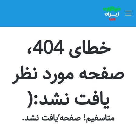
منو
خطای 404،
صفحه مورد نظر
یافت نشد:(
متاسفیم! صفحه’یافت نشد.