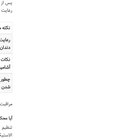
پس از 
رعایت ب
نکته م
رعایت
دندان
نکات 
آشامی
چطور 
شدن س
مراقبت 
آیا محک
تنظیم 
الاستی