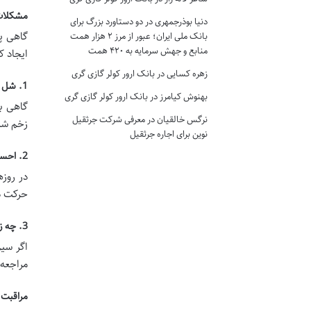
مشکلات 
دنیا بوذرجمهری
در
دو دستاورد بزرگ برای
گاهی پ
بانک ملی ایران؛ عبور از مرز ۲ هزار همت
منابع و جهش سرمایه به ۴۲۰ همت
ایجاد ک
زهره کسایی
در
بانک ارور کولر گازی گری
1. شل شدن یا بیرون زدن سیم
بهنوش کیامرز
در
بانک ارور کولر گازی گری
گاهی ب
نرگس خالقیان
در
معرفی شرکت جرثقیل
زخم شد
نوین برای اجاره جرثقیل
2. احساس درد یا فشار
در روز
حرکت دن
3. چه زمانی مراجعه به دندانپزشک ضروری است؟
اگر سی
مراجعه 
مراقبت 