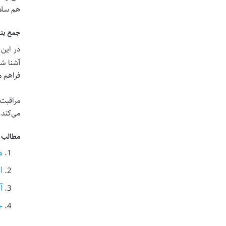
هم سلام
جمع بن
در این 
آشنا شد
فراهم م
مراقبت
می‌کند
مطالب پ
م
ا
آ
چ