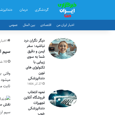
گردشگری
درمان
دندانپزش
اخبار ایران من
اقتصادی
بین الملل
عمومی
دیگر نگران درد
اخبار 
نباشید: سفر
سیم ا
ایمن و دقیق
شما به سوی
زیبایی با
10.شهریور.1404
تکنولوژی های
نوین
وقتی ب
دندانپزشکی
میشود 
27.آذر.1404
ثابت می
نحوه انتخاب
فروشگاه آنلاین
تجهیزات
نقش سیم
دندانپزشکی
سیم ارت
خوب