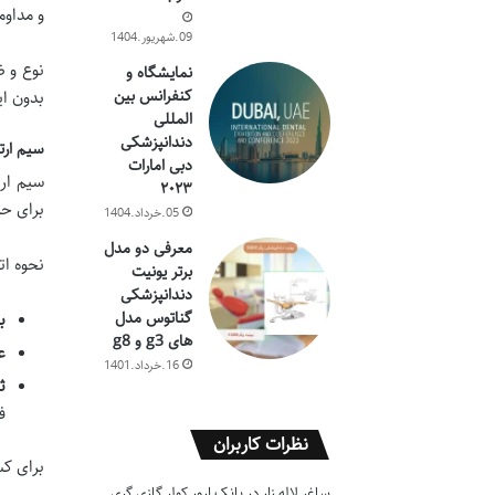
و مداوم
09.شهریور.1404
نوع و ض
نمایشگاه و
کنفرانس بین
بدون ای
المللی
دندانپزشکی
سیم ارت
دبی امارات
سیم ارت
۲۰۲۳
برای ح
05.خرداد.1404
معرفی دو مدل
نحوه ات
برتر یونیت
دندانپزشکی
گناتوس مدل
ب
های g3 و g8
ع
16.خرداد.1401
ث
ف
نظرات کاربران
برای کس
ساغر لاله زار
در
بانک ارور کولر گازی گری