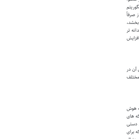
گوریتم
 رویکردها را از صرفاً
 بخشد،
انه تر
افزایش
آن در
مختلف
به هوش
ه های
ل دستی
 برای