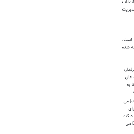
انتخاب
دیریت
 است.
نه شده
فدار،
 های
 به
د.
تصور کنید برای یک کمپین جدید نیاز به ده ها کپشن متنوع دارید. ابزارهای هوش مصنوعی مانند ChatGPT یا Jasper می
ای
 مجدد کند
تا برای انتشار دوباره در پلتفرم های مختلف مناسب باشد. برای تولید محتوای بصری، ابزارهایی مانند Midjourney یا DALL-E می