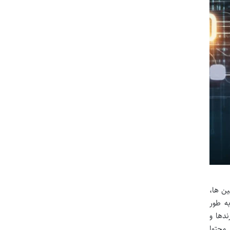
ین ها،
ه طور
ندها و
 محتوا