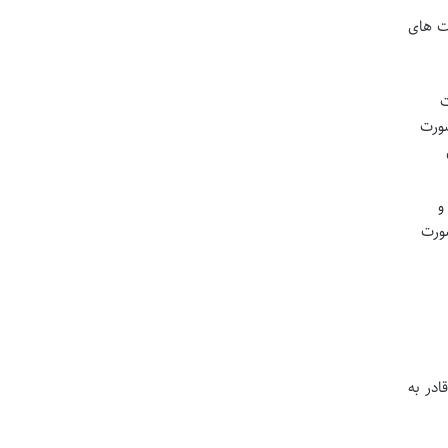
ت های
ت
صورت
و
صورت
در به