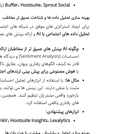
Buffer، Hootsuite، Sprout Social
(با
بهینه سازی تحلیل داده ها و شناخت عمیق تر مخاطب
برای ایجاد استراتژی های موفق در شبکه های اج
تحلیل داده های اجتماعی با AI
و ارائه بینش های عمیق
چگونه AI بینش های عمیق تر از مخاطبان ارائه می دهد؟
احساسات (lysis
قادر به کشف الگوهای رفتاری پنهان، علایق ن
با
هوش مصنوعی برای پیش بینی ترندهای اجت
مثال ها:
با استفاده از ابزارهای تحلیل احساس
مثبت یا منفی دارند. این بینش ها می توانند ب
بازخورد واقعی مشتریان تنظیم کنند. همچنین
های رفتاری واقعی استفاده کرد.
ابزارهای پیشنهادی:
klr، Hootsuite Insights، Lexalytics
بهینه سازی تعامل و پشتیبانی مشتری با چت بات ها