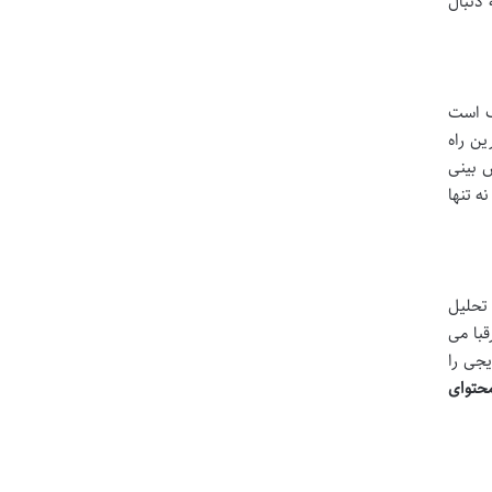
دنبال
ف است
ین راه
 بینی
ه تنها
 تحلیل
قبا می
جی را
حتوای