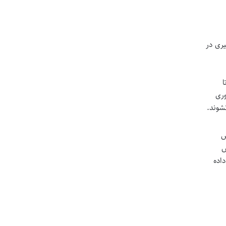
ری در
ا
اوری
شوند.
س
س
اده