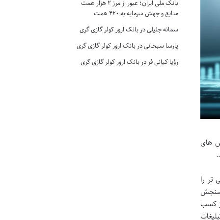
بانک ملی ایران؛ عبور از مرز ۲ هزار همت
منابع و جهش سرمایه به ۴۲۰ همت
سمانه جلیلی
در
بانک ارور کولر گازی گری
پارسا سبحانی
در
بانک ارور کولر گازی گری
رؤیا کیانی فر
در
بانک ارور کولر گازی گری
خص های
.
 تر را
 سنجش
از کسب
بلیغات