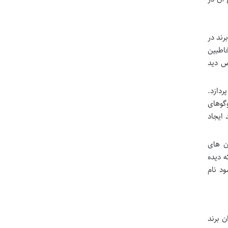
ند در
Social Mentions) و نرخ رشد مخاطبین
ض دید
دازد.
ت وگوهای
 ایجاد
ن های
 که دیده
می شود نام
ن برند