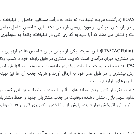
برخلاف ROAS (بازگشت هزینه تبلیغات) که فقط به درآمد مستقیم حاصل از تبلیغات 
در بازه های طولانی تر مورد بررسی قرار می دهد. این شاخص شامل تمامی 
ست و نشان می دهد که آیا سرمایه گذاری کلی در تبلیغات، واقعاً به سودآور
(
LTV/CAC Ratio
):
این نسبت، یکی از حیاتی ترین شاخص ها در ارزیابی بل
ر مشتری، میزان درآمدی است که یک مشتری در طول رابطه خود با کسب وکار 
CAC
هزینه جذب اوست. تبلیغات موفق در بلندمدت باید منجر به افزایش این
ش بیشتری را در طول عمر خود به ارمال آورند و هزینه جذب آن ها نیز بهینه
تژی های بازاریابی است.
ایت، یکی از قوی ترین نشانه های تأثیر بلندمدت تبلیغات، توانایی کسب وک
مداوم سهم بازار، نشان دهنده موفقیت در جذب مشتریان جدید و حفظ مشتریان
تبلیغاتی اثربخش قرار دارند. پایش این شاخص، تصویری کلی از قدرت رقابتی
کسب وکار در ذهن و قلب مخاطبان است. این فرآیند زمان بر است و نتایج 