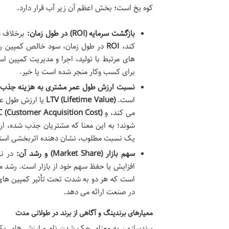
کوه یخ است؛ بخش اعظم آن زیر آب قرار دارد.
بازگشت سرمایه (
ROI
) در طول زمان:
کند،
ROI
در طول زمان، سود خالص کمپین را 
های مرتبط با تولید، اجرا و مدیریت کمپین ا
برای کسب وکار منجر شده است یا خیر.
نسبت ارزش طول عمر مشتری به هزینه جذب 
است.
LTV (Lifetime Value)
یا ارزش طول عم
می کند، و
 (Customer Acquisition Cost)
شوند؛ به این معنا که مشتریان جذب شده، ارز
یک نسبت مطلوب، نشان دهنده اثربخشی استرا
سهم بازار (
Market Share
) و رشد آن:
در نه
افزایش یا حفظ سهم خود از بازار است. رشد 
است که هر دو به شدت تحت تأثیر کمپین های 
در صنعت ارائه می دهد.
معیارهای برندینگ و آگاهی از برند در طولانی مدت
برندسازی، به معنای حک شدن نام و ارزش های یک 