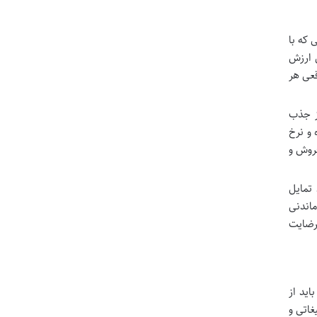
 که با
ن ارزش
زش واقعی هر
ز جذب
 و نرخ
فروش و
تمایل
ماندنی
 رضایت
اید از
غاتی و