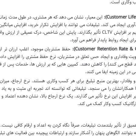
سب وکاری است.
Customer Life
):
این معیار، نشان می دهد که هر مشتری، در طول مدت زمانی
ی ایجاد می کند. تبلیغات می توانند با افزایش تکرار خرید، افزایش میانگی
هر سفارش و کاهش نرخ ریزش، به طور مستقیم بر افزایش CLTV تأثیر بگذارند. پایش این شاخص، درک عمیقی از ار
ی ایجاد روابط پایدار فراهم می آورد.
Customer Retention Rate & 
):
حفظ مشتریان موجود، اغلب ارزان تر ا
ویت وفاداری و ایجاد حس تعلق در مشتریان، نرخ حفظ مشتری را افزایش داده
رند قطع می کنند) را کاهش دهند. کمپین هایی که بر ارزش ها، خدمات پس از 
 در این زمینه ایفا می کنند.
وفادار، بهترین منبع تبلیغ برای هر کسب وکاری هستند. نرخ ارجاع، میزان 
 همکارانشان را می سنجد. تبلیغاتی که توانسته اند تجربه ای مثبت و به یاد 
ر افزایش این نرخ تأثیر می گذارند. یک نرخ ارجاع بالا، نشان دهنده اعتماد و
ارگانیک کسب وکار کمک می کند.
 از تأثیر بلندمدت تبلیغات، صرفاً نگاه کردن به اعداد و ارقام کافی نیست. ب
بتوانند الگوهای پنهان را آشکار سازند و ارتباطات پیچیده بین فعالیت های تبلی