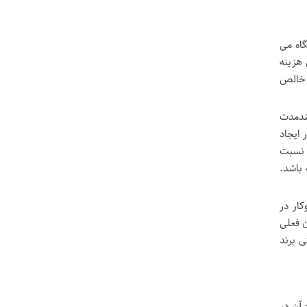
نگاه می
هزینه
ی خالص
ندمدت
ایجاد
 نسبت
 باشد.
ار در
 فعلی
 برند
آن در