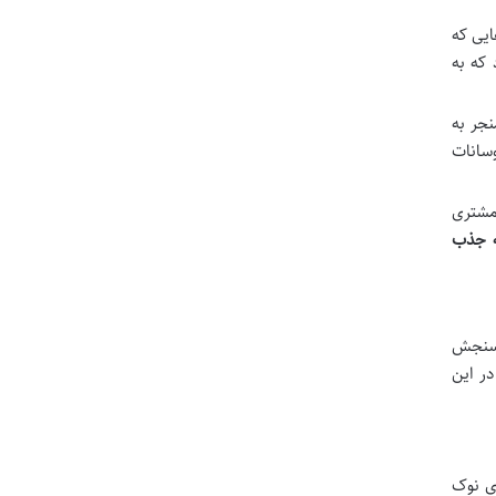
ایی که
 که به
نجر به
سانات
مشتری
ه جذب
. سنجش
در این
ای نوک