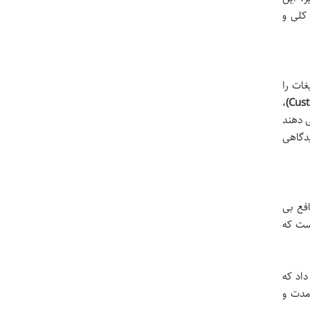
کلی و
غات را
،
ان می دهند
یدگاهی
افع بی
است که
داد که
 مدت و