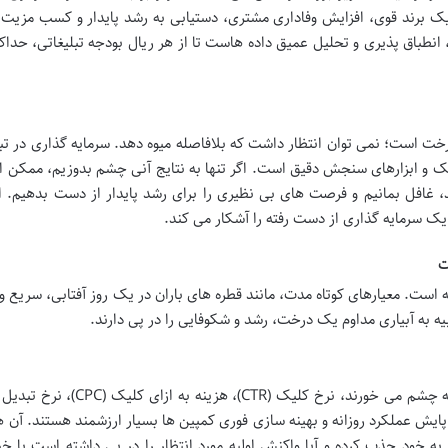
 یک برند قوی، افزایش وفاداری مشتری، دستیابی به رشد پایدار و کسب مزیت 
نطباق پذیری و تحلیل عمیق داده هاست تا از هر ریال بودجه تبلیغاتی، حداکث
 است؛ نمی توان انتظار داشت که بلافاصله میوه دهد. سرمایه گذاری در تب
تژیک و ابزارهای سنجش دقیق است. اگر تنها به نتایج آنی چشم بدوزیم، ممکن 
افل بمانیم و فرصت های بی نظیری را برای رشد پایدار از دست بدهیم. ار
ک سرمایه گذاری از دست رفته را آشکار می کند.
ت
 است. معیارهای کوتاه مدت، مانند قطره های باران در یک روز آفتابی، سریع و
ه به آبیاری مداوم یک درخت، رشد و شکوفایی را در پی دارند.
وقتی به تبلیغات نگاه می کنیم، اولین چیزهایی که به چشم می خورند، نرخ کلیک (CTR)، ه
ش عملکرد روزانه و بهینه سازی فوری کمپین ها بسیار ارزشمند هستند. آن ها
ه خود جذب کرده و آیا واکنش اولیه مورد انتظار را در پی داشته است یا خی