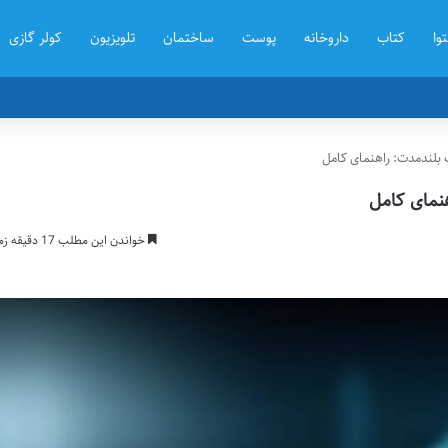
توا
کتاب
داروخانه
پوست
ساختمان
تلویزیون
کولر گازی
ت بلندمدت: راهنمای کامل
هنمای کامل
خواندن این مطلب 17 دقیقه زمان میبرد