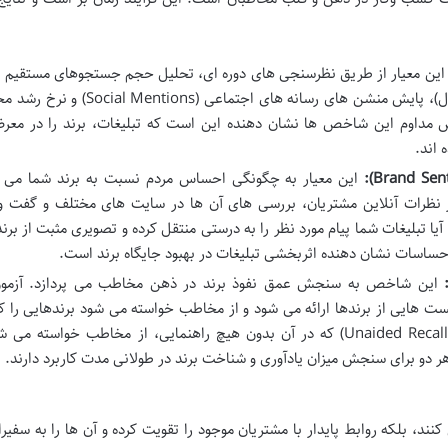
 معیار از طریق نظرسنجی های دوره ای، تحلیل حجم جستجوهای مستقیم بر
موتورهای جستجو (مثل نام برند شما + محصول)، پایش منشن های رسانه های اجتماعی (
ش مداوم این شاخص ها نشان دهنده این است که تبلیغات، برند را در معر
 اند.
Brand Sen
):
این معیار به چگونگی احساس مردم نسبت به برند شما می پر
 احساسات (Sentiment Analysis) در نظرات آنلاین مشتریان، بررسی های آن ها در سایت های مختلف و گف
ا تبلیغات شما پیام مورد نظر را به درستی منتقل کرده و تصویری مثبت از برند
احساسات نشان دهنده اثربخشی تبلیغات در بهبود جایگاه برند است.
این شاخص به سنجش عمق نفوذ برند در ذهن مخاطب می پردازد. آزمو
Aided Recall) که در آن لیست هایی از برندها ارائه می شود و از مخاطب خواسته می شود برندهایی را
است، مشخص کند، و یادآوری بدون کمک (Unaided Recall) که در آن بدون هیچ راهنمایی، از مخاطب خواسته 
 دو برای سنجش میزان یادآوری و شناخت برند در طولانی مدت کاربرد دارند.
ند، بلکه روابط پایدار با مشتریان موجود را تقویت کرده و آن ها را به سفیرا