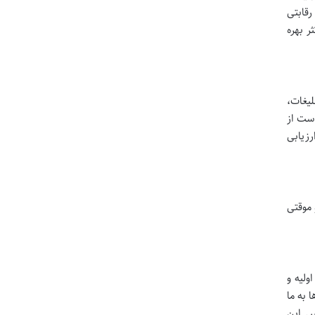
رقابتی
ر بهره
لیغات،
است از
زیابی
 موقتی
زینه به ازای کلیک (CPC)، نرخ تبدیل اولیه و
 به ما
ر. این