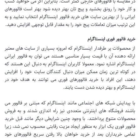
در مقایسه با فالوورهای خارجی کمتر است. بنابراین اگر می خواهید کسب
و کار خود را رونق بخشید و پیج تان بهتر دیده شود بهتر است فالوورهای
ایرانی را از بهترین سایت های خرید فالوور اینستاگرام انتخاب نمایید و به
این ترتیب میزان تعاملات پیج خود را به مقدار قابل توجهی افزایش دهید.
خرید فالوور فوری اینستاگرام
از محصولات پر طرفدار اینستاگرام که امروزه بسیاری از سایت های معتبر
ارائه دهنده آن با قیمت بسیار مناسبی هستند می توان به فالوور ایرانی
اینستاگرام اشاره نمود. معمولا کاربران اینستاگرام به دنبال این هستند که
در کوتاه ترین زمان ممکن میزان دنبال کنندگان سایت خود را افزایش
دهند، این افراد با خرید فالوورهای فوری می توانند به هدف خود در
اینستاگرام و بهتر دیده شدن دست یابند.
با پیدایش شبکه های اجتماعی مانند اینستاگرام که مبتنی بر فالوور می
باشند فروشگاه های اینترنتی متعددی نیز راه اندازی شدند و به فروش
محصولات متنوع پرداختند. با وجود چنین شرایطی دیگر مانند قبل خرید
فالوور فوری یک ابزار به منظور ایجاد مزیت رقابتی محسوب نمی شد، زیرا
تمامی خریداران بعد از خرید خواهان بالا رفتن سریع فالوورهای خود