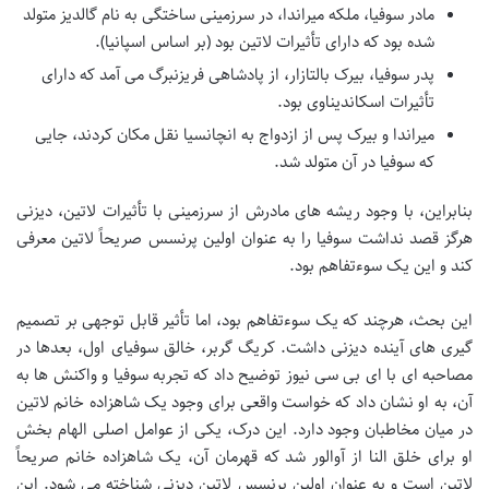
مادر سوفیا، ملکه میراندا، در سرزمینی ساختگی به نام گالدیز متولد
شده بود که دارای تأثیرات لاتین بود (بر اساس اسپانیا).
پدر سوفیا، بیرک بالتازار، از پادشاهی فریزنبرگ می آمد که دارای
تأثیرات اسکاندیناوی بود.
میراندا و بیرک پس از ازدواج به انچانسیا نقل مکان کردند، جایی
که سوفیا در آن متولد شد.
بنابراین، با وجود ریشه های مادرش از سرزمینی با تأثیرات لاتین، دیزنی
هرگز قصد نداشت سوفیا را به عنوان اولین پرنسس صریحاً لاتین معرفی
کند و این یک سوءتفاهم بود.
این بحث، هرچند که یک سوءتفاهم بود، اما تأثیر قابل توجهی بر تصمیم
گیری های آینده دیزنی داشت. کریگ گربر، خالق سوفیای اول، بعدها در
مصاحبه ای با ای بی سی نیوز توضیح داد که تجربه سوفیا و واکنش ها به
آن، به او نشان داد که خواست واقعی برای وجود یک شاهزاده خانم لاتین
در میان مخاطبان وجود دارد. این درک، یکی از عوامل اصلی الهام بخش
او برای خلق النا از آوالور شد که قهرمان آن، یک شاهزاده خانم صریحاً
لاتین است و به عنوان اولین پرنسس لاتین دیزنی شناخته می شود. این