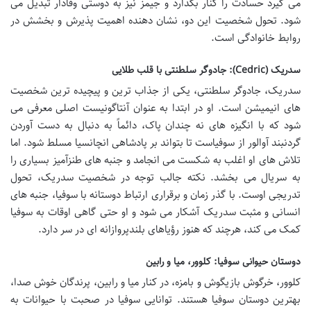
می گیرد حسادت را کنار بگذارد و جیمز نیز به دوستی وفادار تبدیل می
شود. تحول شخصیت این دو، نشان دهنده اهمیت پذیرش و بخشش در
روابط خانوادگی است.
سدریک (Cedric): جادوگر سلطنتی با قلب طلایی
سدریک، جادوگر سلطنتی، یکی از جذاب ترین و پیچیده ترین شخصیت
های انیمیشن است. او در ابتدا به عنوان آنتاگونیست اصلی معرفی می
شود که با انگیزه های نه چندان پاک، دائماً به دنبال به دست آوردن
گردنبند آوالور از سوفیاست تا بتواند بر پادشاهی انچانسیا مسلط شود. اما
تلاش های او اغلب به شکست می انجامد و جنبه های طنزآمیز بسیاری را
به سریال می بخشد. نکته جالب توجه در شخصیت سدریک، تحول
تدریجی اوست. با گذر زمان و برقراری ارتباط دوستانه با سوفیا، جنبه های
انسانی و مثبت سدریک آشکار می شود و او حتی گاهی اوقات به سوفیا
کمک می کند، هرچند که هنوز رؤیاهای بلندپروازانه ای در سر دارد.
دوستان حیوانی سوفیا: کلوور، میا و رابین
کلوور، خرگوش بازیگوش و بامزه، در کنار میا و رابین، پرندگان خوش صدا،
بهترین دوستان سوفیا هستند. توانایی سوفیا در صحبت با حیوانات به