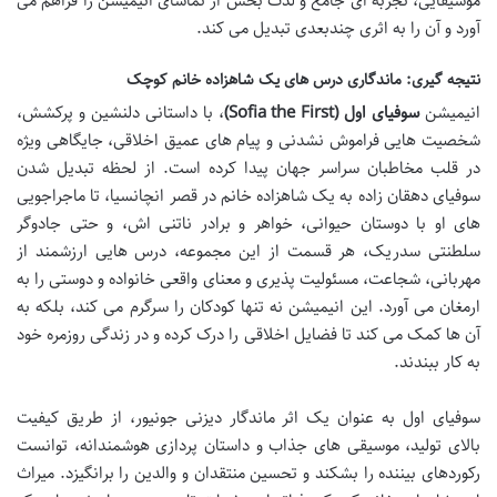
موسیقایی، تجربه ای جامع و لذت بخش از تماشای انیمیشن را فراهم می
آورد و آن را به اثری چندبعدی تبدیل می کند.
نتیجه گیری: ماندگاری درس های یک شاهزاده خانم کوچک
انیمیشن
سوفیای اول (Sofia the First)
، با داستانی دلنشین و پرکشش،
شخصیت هایی فراموش نشدنی و پیام های عمیق اخلاقی، جایگاهی ویژه
در قلب مخاطبان سراسر جهان پیدا کرده است. از لحظه تبدیل شدن
سوفیای دهقان زاده به یک شاهزاده خانم در قصر انچانسیا، تا ماجراجویی
های او با دوستان حیوانی، خواهر و برادر ناتنی اش، و حتی جادوگر
سلطنتی سدریک، هر قسمت از این مجموعه، درس هایی ارزشمند از
مهربانی، شجاعت، مسئولیت پذیری و معنای واقعی خانواده و دوستی را به
ارمغان می آورد. این انیمیشن نه تنها کودکان را سرگرم می کند، بلکه به
آن ها کمک می کند تا فضایل اخلاقی را درک کرده و در زندگی روزمره خود
به کار ببندند.
سوفیای اول به عنوان یک اثر ماندگار دیزنی جونیور، از طریق کیفیت
بالای تولید، موسیقی های جذاب و داستان پردازی هوشمندانه، توانست
رکوردهای بیننده را بشکند و تحسین منتقدان و والدین را برانگیزد. میراث