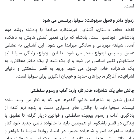
است.
ازدواج مادر و تحول سرنوشت: سوفیا، پرنسس می شود
نقطه عطف داستان، آشنایی غیرمنتظره میراندا با پادشاه رولند دوم
پادشاهی انچانسیا است. پادشاه که برای تعمیر کفش هایش به دهکده
آمده، شیفته مهربانی و سادگی میراندا می شود. این آشنایی به عشقی
عمیق و سپس ازدواج منجر می شود. با این ازدواج، زندگی سوفیا نیز
دستخوش تغییر اساسی می شود و او یک شبه از یک دختر دهقانی، به
یک شاهزاده خانم تبدیل می شود. ورود به قصر سلطنتی و دنیای
اشرافیت، آغازگر ماجراهای جدید و هیجان انگیزی برای سوفیا است.
چالش های یک شاهزاده خانم تازه وارد: آداب و رسوم سلطنتی
تبدیل شدن به شاهزاده خانم، آنقدرها هم که به نظر می رسد ساده
نیست. سوفیا باید با چالش های بسیاری دست و پنجه نرم کند؛ از
یادگیری آداب و رسوم پیچیده سلطنتی و قوانین دربار گرفته تا تطبیق با
زندگی در قصر باشکوه. او همچنین باید با خانواده ناتنی جدید خود کنار
بیاید: شاهزاده امبر و شاهزاده جیمز. در ابتدا، روابط سوفیا با خواهر و
برادر ناتنی اش چندان دوستانه نیست و حسادت امبر و شیطنت های