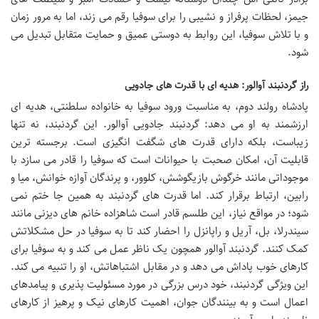
جیمز، لحظات پرفراز و نشیبی را برای سوفیا رقم می زند، اما به مرور زمان
و با تلاش سوفیا، این روابط به دوستی عمیق و حمایت متقابل تبدیل می
شود.
راز گردنبند آوالور: هدیه ای با قدرت های جادویی
پادشاه رولند دوم، به مناسبت ورود سوفیا به خانواده سلطنتی، هدیه ای
ارزشمند به او می دهد: گردنبند جادویی آوالور. این گردنبند، نه تنها
زیباست، بلکه دارای قدرت های شگفت انگیزی است. برجسته ترین
قابلیت آن، امکان صحبت با حیوانات است که سوفیا را قادر می سازد با
موجوداتی مانند خرگوش بازیگوشش، کلوور، و پرندگان آوازه خوانش، میا و
رابین، ارتباط برقرار کند. اما قدرت های گردنبند به همین جا ختم نمی
شود؛ در مواقع نیاز، این طلسم قادر است شاهزاده خانم های دیزنی مانند
سیندرلا، بل، آریل و راپانزل را احضار کند تا به سوفیا در حل مشکلاتش
کمک کنند. گردنبند آوالور همچون یک ناظر عمل می کند و به سوفیا برای
کارهای خوب پاداش می دهد و در مقابل اشتباهاتش، او را تنبیه می کند.
این ویژگی گردنبند، خود درس بزرگی در مورد مسئولیت پذیری و پیامدهای
اعمال است و به بینندگان جوان، اهمیت کارهای نیک و پرهیز از کارهای