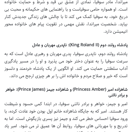
میراندا، مادر سوفیا، نمادی از عشق بی قید و شرط و حمایت خانواده
است. او همواره حامی سوفیاست و با راهنمایی های حکیمانه و محبت بی
دریغ خود، به سوفیا کمک می کند تا با چالش های زندگی جدیدش کنار
بیاید. شخصیت میراندا، نقش مهمی در تقویت پیام های خانواده محور
انیمیشن دارد.
پادشاه رولند دوم (King Roland II): ناپدری مهربان و عادل
پادشاه رولند دوم، ناپدری سوفیا، پدری مهربان و رهبری عادل است که به
سرعت سوفیا را به عنوان دختر خود می پذیرد و او را در مسیر یادگیری
آداب سلطنتی حمایت می کند. او الگویی از یک پادشاه خردمند و دلسوز
است که خیر و صلاح مردم و خانواده اش را بر هر چیزی ارجح می داند.
شاهزاده امبر (Princess Amber) و شاهزاده جیمز (Prince James): خواهر
و برادر ناتنی
امبر و جیمز، خواهر و برادر ناتنی سوفیا، در ابتدا کمی حسود و شیطنت
کار هستند. امبر که به جایگاه شاهزاده خانم اول بودن خود عادت کرده، با
ورود سوفیا احساس خطر می کند و جیمز نیز پسری بازیگوش است. اما به
تدریج و با مهربانی های سوفیا، روابط آن ها عمیق تر می شود. امبر یاد