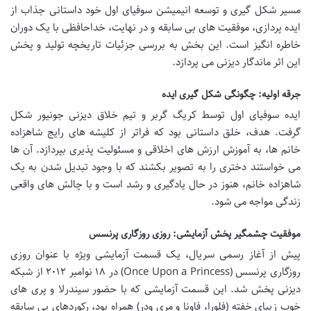
مسیر شکل گیری و توسعه انیمیشن سوفیای اول خود داستانی جذاب از
ایده پردازی، موفقیت های بی سابقه و در نهایت، خداحافظی با یک دوران
خاطره انگیز است. این بخش به بررسی جزئیات تاریخچه تولید و پخش
این اثر ماندگار دیزنی می پردازد.
جرقه اولیه: چگونگی شکل گیری ایده
ایده سوفیای اول توسط کریگ گربر و تیم خلاق دیزنی جونیور شکل
گرفت. هدف، خلق داستانی بود که فراتر از کلیشه های رایج شاهزاده
خانم ها، به آموزش ارزش های اخلاقی و مسئولیت پذیری بپردازد. آن ها
می خواستند دختری را به تصویر بکشند که با وجود تبدیل شدن به یک
شاهزاده خانم، هنوز در حال یادگیری و رشد است و با چالش های واقعی
زندگی مواجه می شود.
موفقیت چشمگیر پخش آزمایشی: روزی روزگاری پرنسس
پیش از آغاز رسمی سریال، یک قسمت آزمایشی ویژه با عنوان روزی
روزگاری پرنسس (Once Upon a Princess) در ۱۸ نوامبر ۲۰۱۲ از شبکه
دیزنی پخش شد. این قسمت آزمایشی که با حضور سیندرلا و پری های
خوب زیبای خفته (فلورا، فاونا و مری ودر) همراه بود، رکوردهای بی سابقه