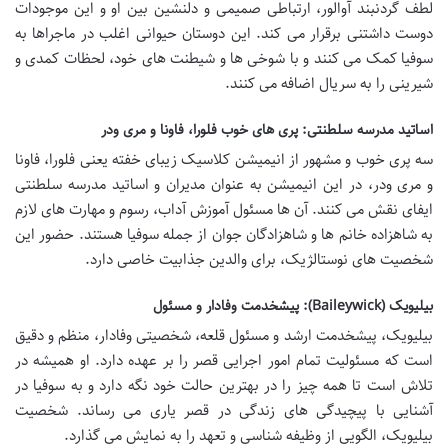
لطف گردنبند آوالور، ارتباطی صمیمی و دلنشین بین او و این موجودات
دوست داشتنی برقرار می کند. این دوستان حیوانی اغلب در ماجراها به
سوفیا کمک می کنند و با شوخی ها و شیطنت های خود، لحظات کمدی و
شیرینی را به سریال اضافه می کنند.
اساتید مدرسه سلطنتی: پری های خوب فلورا، فاونا و مری ودر
سه پری خوب و مشهور از انیمیشن کلاسیک زیبای خفته یعنی فلورا، فاونا
و مری ودر، در این انیمیشن به عنوان مدیران و اساتید مدرسه سلطنتی
ایفای نقش می کنند. آن ها مسئول آموزش آداب، رسوم و مهارت های لازم
به شاهزاده خانم ها و شاهزادگان جوان از جمله سوفیا هستند. حضور این
شخصیت های نوستالژیک، برای والدین جذابیت خاصی دارد.
بیلیویک (Baileywick): پیشخدمت وفادار و مسئول
بیلیویک، پیشخدمت ارشد و مسئول قلعه، شخصیتی وفادار، منظم و دقیق
است که مسئولیت تمام امور اجرایی قصر را بر عهده دارد. او همیشه در
تلاش است تا همه چیز را در بهترین حالت خود نگه دارد و به سوفیا در
آشنایی با پیچیدگی های زندگی در قصر یاری می رساند. شخصیت
بیلیویک، الگویی از وظیفه شناسی و تعهد را به نمایش می گذارد.