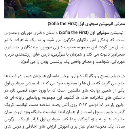
معرفی انیمیشن سوفیای اول (Sofia the First)
انیمیشن
سوفیای اول (Sofia the First)
داستان دختری مهربان و معمولی
است که زندگی اش ناگهان دگرگون می شود و به یک شاهزاده خانم
تبدیل می گردد. این مجموعه محبوب دیزنی جونیور، بینندگان را به سفری
سحرآمیز دعوت می کند و همزمان با سرگرمی، درس های ارزشمندی درباره
مهربانی، شجاعت و معنای واقعی یک پرنسس بودن را می آموزد.
در دنیای وسیع و رنگارنگ دیزنی، برخی داستان ها چنان عمیق در قلب ها
جای می گیرند که نسل ها را مجذوب خود می کنند. انیمیشن سوفیای اول
یکی از همین روایت های دلنشین است که با ورود خود، فصلی تازه در
داستان های شاهزاده خانم ها گشود. این مجموعه پویانمایی رایانه ای که
اولین بار در ۱۸ نوامبر ۲۰۱۲ روی آنتن رفت، ساخته دست توانمند کریگ
گربر و جیمی میچل است و از همان ابتدا توانست جایگاه ویژه ای در میان
خانواده ها و به ویژه کودکان پیدا کند. سوفیای اول فراتر از یک سرگرمی
ساده، یک مدرسه تمام عیار برای آموزش ارزش های اخلاقی و درس های