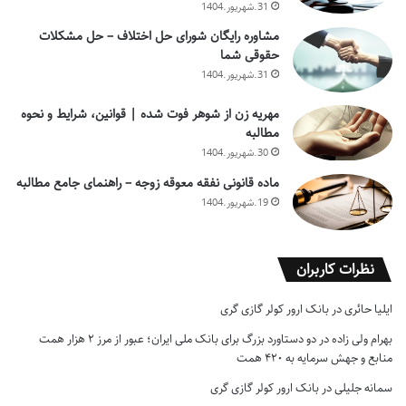
31.شهریور.1404
مشاوره رایگان شورای حل اختلاف – حل مشکلات
حقوقی شما
31.شهریور.1404
مهریه زن از شوهر فوت شده | قوانین، شرایط و نحوه
مطالبه
30.شهریور.1404
ماده قانونی نفقه معوقه زوجه – راهنمای جامع مطالبه
19.شهریور.1404
نظرات کاربران
ایلیا حائری
در
بانک ارور کولر گازی گری
بهرام ولی زاده
در
دو دستاورد بزرگ برای بانک ملی ایران؛ عبور از مرز ۲ هزار همت
منابع و جهش سرمایه به ۴۲۰ همت
سمانه جلیلی
در
بانک ارور کولر گازی گری