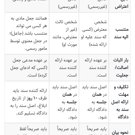
اعتراض
(غیررسمی)
(غیررسمی)
همانند جعل مادی به
شخص
شخص ثالث
هر کسی می تواند
منتسب
معترض (کسی
(غیر از
منتسب باشد (جاعل)؛
الیه سند
که سند علیه او
معترض، مانند
در جعل معنوی توسط
ارائه شده)
مورث او)
مامور رسمی.
بار اثبات
بر عهده ارائه
بر عهده ارائه
بر عهده مدعی جعل
اصالت/
کننده سند
کننده سند
(کسی که ادعای جعل
جعلیت
است.
است.
کرده) است.
تکلیف و
اصل سند باید
اصل سند باید
ارائه کننده سند باید
مهلت
در
همان
در
همان
ظرف
۱۰ روز
از تاریخ
ارائه اصل
جلسه
به
جلسه
به
ابلاغ، اصل سند را به
سند به
دادگاه ارائه
دادگاه ارائه
دادگاه تسلیم کند.
دادگاه
شود.
شود.
باید صریحاً
باید صریحاً
باید صریحاً لفظ
نحوه بیان