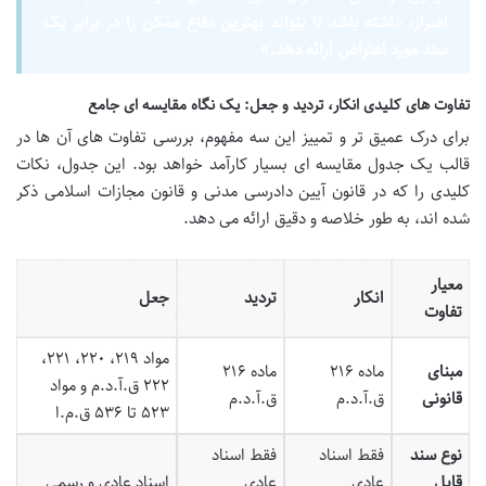
اضرار، داشته باشد تا بتواند بهترین دفاع ممکن را در برابر یک
سند مورد اعتراض ارائه دهد.»
تفاوت های کلیدی انکار، تردید و جعل: یک نگاه مقایسه ای جامع
برای درک عمیق تر و تمییز این سه مفهوم، بررسی تفاوت های آن ها در
قالب یک جدول مقایسه ای بسیار کارآمد خواهد بود. این جدول، نکات
کلیدی را که در قانون آیین دادرسی مدنی و قانون مجازات اسلامی ذکر
شده اند، به طور خلاصه و دقیق ارائه می دهد.
معیار
انکار
تردید
جعل
تفاوت
مواد ۲۱۹، ۲۲۰، ۲۲۱،
مبنای
ماده ۲۱۶
ماده ۲۱۶
۲۲۲ ق.آ.د.م و مواد
قانونی
ق.آ.د.م
ق.آ.د.م
۵۲۳ تا ۵۳۶ ق.م.ا
نوع سند
فقط اسناد
فقط اسناد
قابل
عادی
عادی
اسناد عادی و رسمی