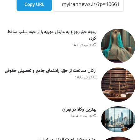
Copy URL
زوجه حق رجوع به مابذل مهریه را از خود سلب ساقط
کرده
06.مرداد.1405
ارکان ممانعت از حق: راهنمای جامع و تفصیلی حقوقی
21.تیر.1405
بهترین وکلا در تهران
02.اسفند.1404
بهترین وکیل اجرت المثل در تهران