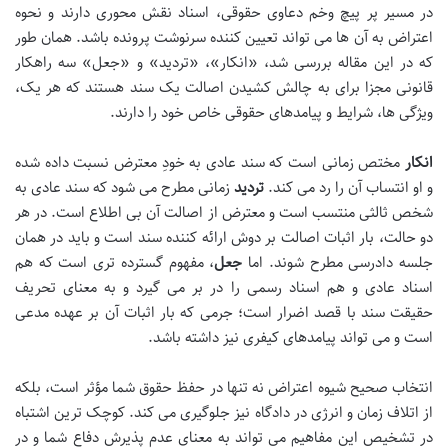
در مسیر پر پیچ وخم دعاوی حقوقی، اسناد نقش محوری دارند و نحوه
اعتراض به آن ها می تواند تعیین کننده سرنوشت پرونده باشد. همان طور
که در این مقاله بررسی شد، «انکار»، «تردید» و «جعل» سه راهکار
قانونی مجزا برای به چالش کشیدن اصالت یک سند هستند که هر یک،
ویژگی ها، شرایط و پیامدهای حقوقی خاص خود را دارند.
انکار
مختص زمانی است که سند عادی به خودِ معترض نسبت داده شده
و او انتساب آن را رد می کند.
تردید
زمانی مطرح می شود که سند عادی به
شخص ثالثی منتسب است و معترض از اصالت آن بی اطلاع است. در هر
دو حالت، بار اثبات اصالت بر دوش ارائه کننده سند است و باید در همان
جلسه دادرسی مطرح شوند. اما
جعل
، مفهوم گسترده تری است که هم
اسناد عادی و هم اسناد رسمی را در بر می گیرد و به معنای تحریف
حقیقت سند با قصد اضرار است؛ جرمی که بار اثبات آن بر عهده مدعی
است و می تواند پیامدهای کیفری نیز داشته باشد.
انتخاب صحیح شیوه اعتراض نه تنها در حفظ حقوق شما مؤثر است، بلکه
از اتلاف زمان و انرژی در دادگاه نیز جلوگیری می کند. کوچک ترین اشتباه
در تشخیص این مفاهیم می تواند به معنای عدم پذیرش دفاع شما و در