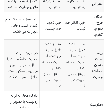
لفظ «انکار»
لفظ «تردید»
«جعل» به کار رفته و
اعتراض
به کار رود.
به کار رود.
دلایل جعلیت
ذکر شود.
امکان
بله، جعل سند یک جرم
طرح
خیر، انکار جرم
خیر، تردید
کیفری است و قابل
دعوای
نیست.
جرم نیست.
مجازات می باشد.
کیفری
سند از عداد
سند از عداد
دلایل خارج
دلایل خارج
پیامد
در صورت اثبات
می شود، اما
می شود، اما
اثبات
جعلیت، دادگاه سند را
نسبت به سند
نسبت به سند
نشدن
باطل، محو یا از بین
اقدامی
اقدامی
اصالت/
می برد و ممکن است
(ابطال، محو)
(ابطال، محو)
جعلیت
جاعل را مجازات کند.
صورت نمی
صورت نمی
گیرد.
گیرد.
دادگاه مجاز به ارائه
رونوشت یا تصویر از
ممنوعیت
سند مورد ادعای جعل