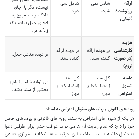
ارائه
شامل نمی
شامل نمی
نیست، مگر با اجازه
رونوشت/
شود.
شود.
دادگاه و با تصریح به
فتوکپی
ادعای جعل (ماده ۲۲۲
ق.آ.د.م).
هزینه
کارشناسی
بر عهده ارائه
بر عهده ارائه
بر عهده مدعی جعل.
(در صورت
کننده سند.
کننده سند.
لزوم)
دامنه
کل سند
کل سند
می تواند شامل تمام یا
شمول
(امضا، خط یا
(امضا، خط یا
بخشی از سند باشد.
اعتراض
مهر)
مهر)
رویه های قانونی و پیامدهای حقوقی اعتراض به اسناد
هر یک از شیوه های اعتراض به سند، رویه های قانونی و پیامدهای خاص
خود را دارد که عدم رعایت آن ها می تواند عواقب جدی برای طرفین دعوا
به دنبال داشته باشد. شناخت این جزئیات، به انتخاب استراتژی دفاعی