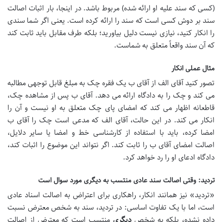
(کسی که سند علیه او ارائه شده) مربوط باشد. در اینجا، بار اثبات اصالت
سند بر دوش کسی است که سند را ارائه کرده است. یعنی اگر شما سندی
را انکار کنید، نیازی نیست دلیل بیاورید؛ بلکه طرف مقابل باید ثابت کند
که آن سند واقعاً متعلق به شماست.
مثال عملی انکار
تصور کنید آقای الف از آقای ب یک فقره چک به مبلغ قابل توجهی مطالبه
می کند و چک را به دادگاه ارائه می دهد. آقای ب پس از مشاهده چک،
قاطعانه اظهار می کند که امضای پای چک متعلق به او نیست و آن را
انکار می کند. در این حالت، آقای الف که مدعی است چک را آقای ب
امضا کرده، باید با استفاده از کارشناسی خط و امضا یا سایر دلایل،
اصالت امضای آقای ب را ثابت کند. اگر نتواند این موضوع را اثبات کند،
دادگاه ادعای او را رد خواهد کرد.
تردید: وقتی اصالت سند عادی منتسب به دیگری مورد سوال است
«تردید» نیز همانند انکار، راهکاری برای اعتراض به اصالت اسناد عادی
است، اما با یک تفاوت اساسی: در تردید، سند به شخص معترض نسبت
داده نشده، بلکه به شخص
دیگری
منتسب است که معترض از اصالت