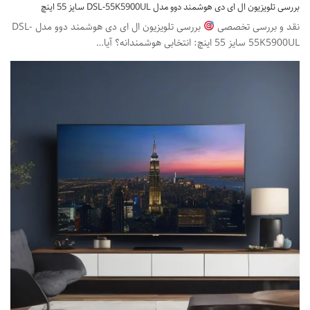
بررسی تلویزیون ال ای دی هوشمند دوو مدل DSL-55K5900UL سایز 55 اینچ
نقد و بررسی تخصصی
بررسی تلویزیون ال ای دی هوشمند دوو مدل DSL-
55K5900UL سایز 55 اینچ: انتخابی هوشمندانه؟ آیا…