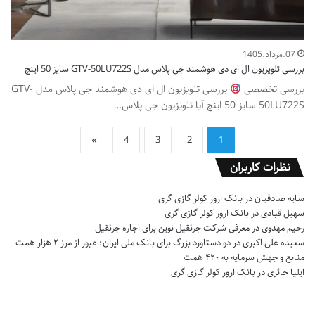
07.مرداد.1405
بررسی تلویزیون ال ای دی هوشمند جی پلاس مدل GTV-50LU722S سایز 50 اینچ
بررسی تخصصی
بررسی تلویزیون ال ای دی هوشمند جی پلاس مدل GTV-
50LU722S سایز 50 اینچ آیا تلویزیون جی پلاس…
»
4
3
2
1
نظرات کاربران
سایه صادقیان
در
بانک ارور کولر گازی گری
سهیل قبادی
در
بانک ارور کولر گازی گری
رحیم مهدوی
در
معرفی شرکت جرثقیل نوین برای اجاره جرثقیل
سعیده علی اکبری
در
دو دستاورد بزرگ برای بانک ملی ایران؛ عبور از مرز ۲ هزار همت
منابع و جهش سرمایه به ۴۲۰ همت
ایلیا حائری
در
بانک ارور کولر گازی گری