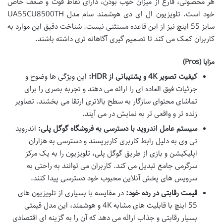
هر محصولی، فارغ از میزان خوب بودن، دارای نقاط قوت و ضعف خاص
خود است. تلویزیون ال ای دی هوشمند سام مدل UA55CU8500TH
سایز 55 اینچ نیز از این قاعده مستثنی نیست. شناخت دقیق این موارد به
کاربران کمک می کند تا تصمیم گیری آگاهانه تری داشته باشند.
مزایا (Pros)
کیفیت تصویر 4K و پشتیبانی از HDR:
این ویژگی ها وضوح و
جزئیات فوق العاده ای را ارائه می دهند و تجربه بصری را برای
تماشای محتوای سازگار به سطح بالاتری ارتقا می بخشند. تصاویر
زنده تر و واقعی تر به نمایش در می آیند.
سیستم عامل اندروید با دسترسی به فروشگاه گوگل پلی:
اندروید
تی وی به دلیل رابط کاربری کاربرپسند و دسترسی به هزاران
اپلیکیشن و بازی از طریق گوگل پلی، تلویزیون را به یک مرکز
سرگرمی جامع تبدیل می کند. کاربران می توانند به راحتی به
سرویس های پخش آنلاین محبوب خود دسترسی پیدا کنند.
قیمت رقابتی در رده خود:
در مقایسه با بسیاری از تلویزیون های
55 اینچ با قابلیت های مشابه 4K و هوشمند، این مدل قیمتی
بسیار رقابتی و جذاب ارائه می دهد که آن را به گزینه ای اقتصادی