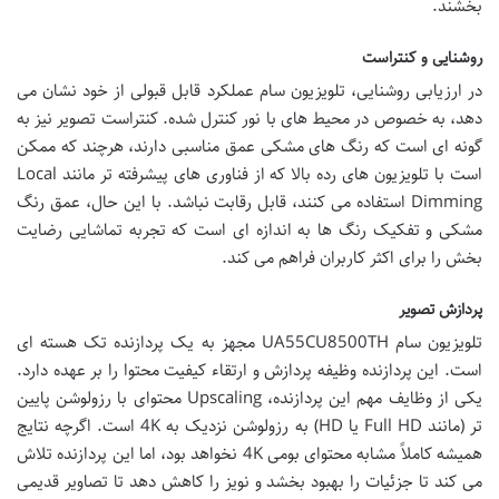
بخشند.
روشنایی و کنتراست
در ارزیابی روشنایی، تلویزیون سام عملکرد قابل قبولی از خود نشان می
دهد، به خصوص در محیط های با نور کنترل شده. کنتراست تصویر نیز به
گونه ای است که رنگ های مشکی عمق مناسبی دارند، هرچند که ممکن
است با تلویزیون های رده بالا که از فناوری های پیشرفته تر مانند Local
Dimming استفاده می کنند، قابل رقابت نباشد. با این حال، عمق رنگ
مشکی و تفکیک رنگ ها به اندازه ای است که تجربه تماشایی رضایت
بخش را برای اکثر کاربران فراهم می کند.
پردازش تصویر
تلویزیون سام UA55CU8500TH مجهز به یک پردازنده تک هسته ای
است. این پردازنده وظیفه پردازش و ارتقاء کیفیت محتوا را بر عهده دارد.
یکی از وظایف مهم این پردازنده، Upscaling محتوای با رزولوشن پایین
تر (مانند Full HD یا HD) به رزولوشن نزدیک به 4K است. اگرچه نتایج
همیشه کاملاً مشابه محتوای بومی 4K نخواهد بود، اما این پردازنده تلاش
می کند تا جزئیات را بهبود بخشد و نویز را کاهش دهد تا تصاویر قدیمی