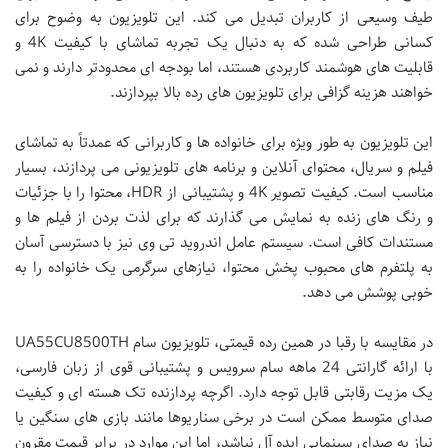
طیف وسیعی از کاربران تبدیل می کند. این تلویزیون به وضوح برای
کسانی طراحی شده که به دنبال یک تجربه تماشای با کیفیت 4K و
قابلیت های هوشمند کاربردی هستند، اما بودجه ای محدودتر دارند و نمی
خواهند هزینه گزافی برای تلویزیون های رده بالا بپردازند.
این تلویزیون به طور ویژه برای خانواده ها و کاربرانی که عمدتاً به تماشای
فیلم و سریال، محتوای آنلاین و برنامه های تلویزیونی می پردازند، بسیار
مناسب است. کیفیت تصویر 4K و پشتیبانی از HDR، محتوا را با جزئیات
و رنگ های زنده به نمایش می گذارند که برای لذت بردن از فیلم ها و
مستندات کافی است. سیستم عامل اندروید تی وی نیز با دسترسی آسان
به پلتفرم های محبوب پخش محتوا، نیازهای سرگرمی یک خانواده را به
خوبی پوشش می دهد.
در مقایسه با رقبا در همین رده قیمتی، تلویزیون سام UA55CU8500TH
با ارائه گارانتی 24 ماهه سام سرویس و پشتیبانی قوی از زبان فارسی،
یک مزیت رقابتی قابل توجه دارد. اگرچه پردازنده تک هسته ای و کیفیت
صدای متوسط ممکن است در برخی سناریوها مانند بازی های سنگین یا
نیاز به صدای سینمایی ایده آل نباشد، اما این موارد در برابر قیمت مقرون