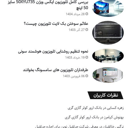
بررسی کامل تلویزیون ایکس ویژن 50XYU735 سایز
50 اینچ
28.مرداد.1404
علائم سوختن بک لایت تلویزیون چیست؟
27.آذر.1403
نحوه تنظیم روشنایی تلویزیون هوشمند سونی
19.خرداد.1403
طرفداران تلویزیون های سامسونگ بخوانند
06.فروردین.1403
نظرات کاربران
زهره کسایی
در
بانک ارور کولر گازی گری
بهنوش کیامرز
در
بانک ارور کولر گازی گری
نرگس خالقیان
در
معرفی شرکت جرثقیل نوین برای اجاره جرثقیل