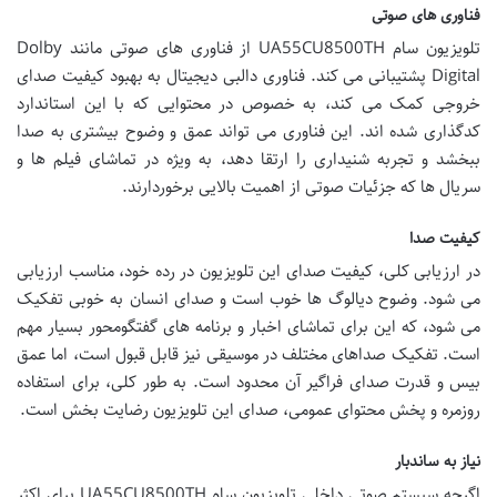
فناوری های صوتی
تلویزیون سام UA55CU8500TH از فناوری های صوتی مانند Dolby
Digital پشتیبانی می کند. فناوری دالبی دیجیتال به بهبود کیفیت صدای
خروجی کمک می کند، به خصوص در محتوایی که با این استاندارد
کدگذاری شده اند. این فناوری می تواند عمق و وضوح بیشتری به صدا
ببخشد و تجربه شنیداری را ارتقا دهد، به ویژه در تماشای فیلم ها و
سریال ها که جزئیات صوتی از اهمیت بالایی برخوردارند.
کیفیت صدا
در ارزیابی کلی، کیفیت صدای این تلویزیون در رده خود، مناسب ارزیابی
می شود. وضوح دیالوگ ها خوب است و صدای انسان به خوبی تفکیک
می شود، که این برای تماشای اخبار و برنامه های گفتگومحور بسیار مهم
است. تفکیک صداهای مختلف در موسیقی نیز قابل قبول است، اما عمق
بیس و قدرت صدای فراگیر آن محدود است. به طور کلی، برای استفاده
روزمره و پخش محتوای عمومی، صدای این تلویزیون رضایت بخش است.
نیاز به ساندبار
اگرچه سیستم صوتی داخلی تلویزیون سام UA55CU8500TH برای اکثر