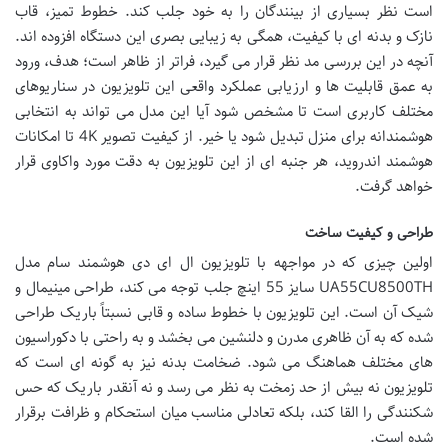
است نظر بسیاری از بینندگان را به خود جلب کند. خطوط تمیز، قاب
نازک و بدنه ای با کیفیت، همگی به زیبایی بصری این دستگاه افزوده اند.
آنچه در این بررسی مد نظر قرار می گیرد، فراتر از ظاهر است؛ هدف، ورود
به عمق قابلیت ها و ارزیابی عملکرد واقعی این تلویزیون در سناریوهای
مختلف کاربری است تا مشخص شود آیا این مدل می تواند به انتخابی
هوشمندانه برای منزل تبدیل شود یا خیر. از کیفیت تصویر 4K تا امکانات
هوشمند اندروید، هر جنبه ای از این تلویزیون به دقت مورد واکاوی قرار
خواهد گرفت.
طراحی و کیفیت ساخت
اولین چیزی که در مواجهه با تلویزیون ال ای دی هوشمند سام مدل
UA55CU8500TH سایز 55 اینچ جلب توجه می کند، طراحی مینیمال و
شیک آن است. این تلویزیون با خطوط ساده و قابی نسبتاً باریک طراحی
شده که به آن ظاهری مدرن و دلنشین می بخشد و به راحتی با دکوراسیون
های مختلف هماهنگ می شود. ضخامت بدنه نیز به گونه ای است که
تلویزیون نه بیش از حد زمخت به نظر می رسد و نه آنقدر باریک که حس
شکنندگی را القا کند، بلکه تعادلی مناسب میان استحکام و ظرافت برقرار
شده است.