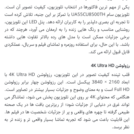
یکی از مهم ترین فاکتورها در انتخاب تلویزیون، کیفیت تصویر آن است.
تلویزیون سام UA55CU8500TH با تمرکز بر این جنبه، تلاش کرده است
تا تجربه ای بصری دلپذیر را به کاربران ارائه دهد. پنل LED این تلویزیون،
روشنایی مناسب و رنگ هایی زنده را به ارمغان می آورد، هرچند که در
برخی جزئیات ممکن است با مدل های رده بالاتر تفاوت هایی داشته
باشد. با این حال، برای استفاده روزمره و تماشای فیلم و سریال، عملکردی
قابل قبول ارائه می کند.
رزولوشن 4K Ultra HD
قلب تپنده کیفیت تصویر در این تلویزیون، رزولوشن 4K Ultra HD با
ابعاد 2160 × 3840 پیکسل است. این رزولوشن چهار برابر رزولوشن
Full HD است و به معنای وضوح و جزئیات بسیار بیشتر در تصاویر است.
هنگامی که محتوای 4K بر روی این تلویزیون پخش می شود، تماشاگر می
تواند غرق در دنیایی از جزئیات شود؛ از ریزترین بافت ها در یک صحنه
طبیعی گرفته تا چهره های واقعی و پر از جزئیات شخصیت ها در فیلم ها.
این قابلیت باعث می شود که تجربه تماشا بسیار واقعی تر و زنده تر به
نظر برسد.