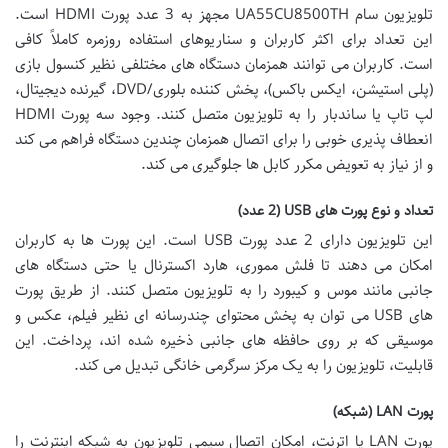
تلویزیون سام UA55CU8500TH مجهز به 3 عدد پورت HDMI است.
این تعداد برای اکثر کاربران و سناریوهای استفاده روزمره کاملاً کافی
است. کاربران می توانند همزمان دستگاه های مختلفی نظیر کنسول بازی
(پلی استیشن، ایکس باکس)، پخش کننده بلوری/DVD، گیرنده دیجیتال،
لپ تاپ یا ساندبار را به تلویزیون متصل کنند. وجود سه پورت HDMI
انعطاف پذیری خوبی را برای اتصال همزمان چندین دستگاه فراهم می کند
و از نیاز به تعویض مکرر کابل ها جلوگیری می کند.
تعداد و نوع پورت های USB (2 عدد)
این تلویزیون دارای 2 عدد پورت USB است. این پورت ها به کاربران
امکان می دهند تا فلش مموری، هارد اکسترنال یا حتی دستگاه های
جانبی مانند موس و کیبورد را به تلویزیون متصل کنند. از طریق پورت
های USB می توان به پخش محتوای چندرسانه ای نظیر فیلم، عکس و
موسیقی که بر روی حافظه های جانبی ذخیره شده اند، پرداخت. این
قابلیت، تلویزیون را به یک مرکز سرگرمی خانگی تبدیل می کند.
پورت LAN (شبکه)
پورت LAN یا اترنت، امکان اتصال سیمی تلویزیون به شبکه اینترنت را