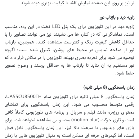
تر نیز بر روی این صفحه نمایش 4K، با کیفیت بهتری دیده شوند.
زاویه دید و بازتاب نور
زاویه دید در این تلویزیون برای یک پنل LED تخت در این رده، مناسب
است. تماشاگرانی که در کناره ها می نشینند نیز می توانند تصاویر را با
حداقل کاهش کیفیت رنگ و کنتراست مشاهده کنند. همچنین، بازتاب
نور از صفحه نمایش در محیط های روشن، کنترل شده است؛ اگرچه
توصیه می شود برای تجربه بصری بهینه، تلویزیون را در مکانی قرار داد که
نور مستقیم به آن نتابد تا بازتاب ها به حداقل برسند و وضوح تصویر
حفظ شود.
زمان پاسخگویی (8 میلی ثانیه)
زمان پاسخگویی 8 میلی ثانیه برای تلویزیون سام UA55CU8500TH،
رقمی متوسط محسوب می شود. این زمان پاسخگویی برای تماشای
محتوای روزمره مانند فیلم و سریال و برنامه های تلویزیونی کاملاً کافی
است و تاری حرکت (motion blur) محسوسی مشاهده نخواهد شد. برای
بازی های ویدیویی با سرعت بالا نیز، این زمان پاسخگویی قابل قبول
است، اما گیمرهای حرفه ای ممکن است به دنبال تلویزیون هایی با زمان