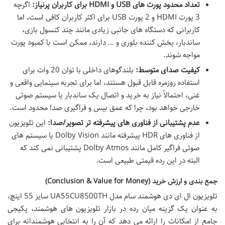
تعداد محدود پورت های USB و HDMI برای کاربران پرنیاز:
اگرچه
3 پورت HDMI و 2 پورت USB برای اکثر کاربران کافی است، اما
کاربرانی که دستگاه های جانبی زیادی مانند چند کنسول بازی،
ساندبار، پخش کننده بلوری و … دارند، ممکن است با کمبود پورت
مواجه شوند.
کیفیت صدای متوسط:
بلندگوهای داخلی با توان 20 وات برای
استفاده روزمره قابل قبول هستند، اما برای تجربه سینمایی واقعی و
غنی، احتمالاً نیاز به خرید و اتصال یک ساندبار یا سیستم صوتی
خارجی خواهد بود، چرا که عمق بیس و فراگیری صدا محدود است.
عدم پشتیبانی از فناوری های پیشرفته تر تصویر/صدا:
این تلویزیون
از فناوری های HDR پیشرفته مانند Dolby Vision یا سیستم های
صوتی فراگیر کامل مانند Dolby Atmos پشتیبانی نمی کند که
البته در این رده قیمتی طبیعی است.
جمع بندی و ارزش خرید (Conclusion & Value for Money)
تلویزیون ال ای دی هوشمند سام مدل UA55CU8500TH سایز 55 اینچ،
به عنوان یک گزینه میان رده در بازار تلویزیون های هوشمند، پکیجی
جامع از امکانات را ارائه می دهد که آن را به انتخابی هوشمندانه برای