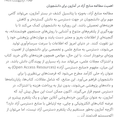
10.اردیبهشت.1405
اهمیت مطالعه منابع آزاد در آمازون برای دانشجویان
مطالعه منابع آزاد، به‌ویژه با پتانسیل کشف در بستر آمازون، می‌تواند گامی
مهم برای دانشجویان در جهت دسترسی به دانش گسترده‌تر و کاهش
هزینه‌های تحصیلی باشد. این رویکرد به دانشجویان کمک می‌کند تا با
بهره‌گیری از پلتفرم‌های متنوع و آشنایی با روش‌های جستجوی هوشمندانه، به
گنجینه‌ای از اطلاعات به‌روز و معتبر دست یابند و مهارت‌های پژوهشی خود را
نیز تقویت کنند. در دنیای امروز که اطلاعات با سرعت سرسام‌آوری تولید
می‌شوند، دسترسی به منابع علمی و تخصصی برای دانشجویان از اهمیت
ویژه‌ای برخوردار است. با این حال، موانعی همچون هزینه‌های بالای خرید کتاب
و اشتراک مجلات علمی، می‌تواند سد راه بسیاری از پویندگان دانش باشد. در
این میان، مفهوم «منابع دسترسی آزاد» (Open Access Resources) به
عنوان راه حلی کارآمد مطرح می‌شود که فرصت‌های بی‌نظیری را برای
دانشجویان فراهم می‌آورد. این منابع، که شامل مقالات، کتاب‌ها، پایان‌نامه‌ها
و داده‌های پژوهشی می‌شوند، بدون نیاز به پرداخت هزینه یا اشتراک، در
دسترس عموم قرار می‌گیرند. اکنون ممکن است این سوال پیش آید که
آمازون، به عنوان بزرگترین خرده‌فروشی آنلاین جهان و یک پلتفرم پیشرو در
عرضه کتاب‌های الکترونیکی و چاپی، چه ارتباطی با منابع دسترسی آزاد دارد؟
اگرچه آمازون به‌طور مستقیم یک پلتفرم دسترسی آزاد نیست، اما می‌توان از
اکوسیستم قدرتمند آن …