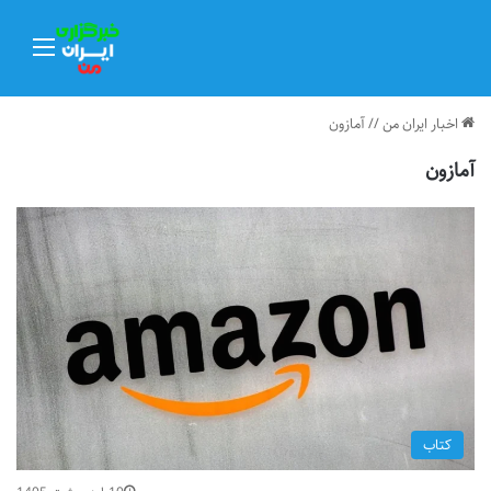
منو
اخبار ایران من
//
آمازون
آمازون
کتاب