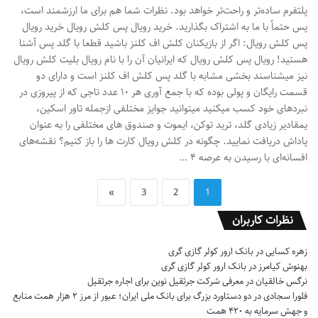
پلتفرم ساده‌تر و راحت‌تر خواهد بود. نظرات شما هم برای ما ارزشمند است،
پس حتماً با ما به اشتراک بگذارید. خرید رویال پس کلش رویال خرید رویال
پس کلش رویال: اگر از بازیکنان کلش اف کلنز باشید قطعا با گلد پس آشنا
هستید! رویال پس کلش رویال که ایرانیان آن را با نام رویال بلیت کلش رویال
نیز میشناسند بخشی مشابه با گلد پس کلش اف کلنز است و دارای دو
قسمت رایگان و پولی بوده که با جمع آوری هر ۱۰ عدد تاجی که از پیروزی در
نبردهای خود کسب میکنید میتوانید جوایز مختلفی ازجمله تاور اسکین،
یمقادیر زیادی گلد، ترید توکن، ایموت و صندوق های مختلفی را به عنوان
پاداش دریافت نمایید. چگونه در کلش رویال کارت ها را باز کنیم؟ نقشه‌های
افسانه‌ای با رسیدن به عرصه ۴ …
»
3
2
1
نظرات کاربران
زهره کسایی
در
بانک ارور کولر گازی گری
بهنوش کیامرز
در
بانک ارور کولر گازی گری
نرگس خالقیان
در
معرفی شرکت جرثقیل نوین برای اجاره جرثقیل
فلورا سجادی
در
دو دستاورد بزرگ برای بانک ملی ایران؛ عبور از مرز ۲ هزار همت منابع
و جهش سرمایه به ۴۲۰ همت