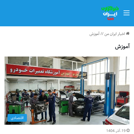
منو
اخبار ایران من
//
آموزش
آموزش
اقتصادی
19.آذر.1404