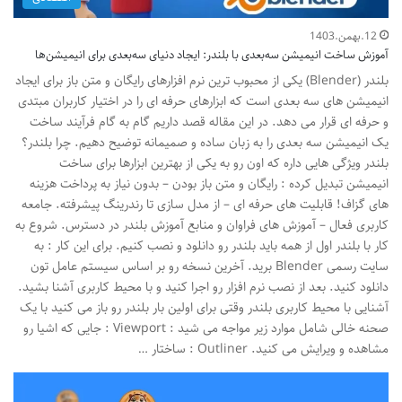
12.بهمن.1403
آموزش ساخت انیمیشن سه‌بعدی با بلندر: ایجاد دنیای سه‌بعدی برای انیمیشن‌ها
بلندر (Blender) یکی از محبوب ترین نرم افزارهای رایگان و متن باز برای ایجاد
انیمیشن های سه بعدی است که ابزارهای حرفه ای را در اختیار کاربران مبتدی
و حرفه ای قرار می دهد. در این مقاله قصد داریم گام به گام فرآیند ساخت
یک انیمیشن سه بعدی را به زبان ساده و صمیمانه توضیح دهیم. چرا بلندر؟
بلندر ویژگی هایی داره که اون رو به یکی از بهترین ابزارها برای ساخت
انیمیشن تبدیل کرده : رایگان و متن باز بودن – بدون نیاز به پرداخت هزینه
های گزاف! قابلیت های حرفه ای – از مدل سازی تا رندرینگ پیشرفته. جامعه
کاربری فعال – آموزش های فراوان و منابع آموزش بلندر در دسترس. شروع به
کار با بلندر اول از همه باید بلندر رو دانلود و نصب کنیم. برای این کار : به
سایت رسمی Blender برید. آخرین نسخه رو بر اساس سیستم عامل تون
دانلود کنید. بعد از نصب نرم افزار رو اجرا کنید و با محیط کاربری آشنا بشید.
آشنایی با محیط کاربری بلندر وقتی برای اولین بار بلندر رو باز می کنید با یک
صحنه خالی شامل موارد زیر مواجه می شید : Viewport : جایی که اشیا رو
مشاهده و ویرایش می کنید. Outliner : ساختار …