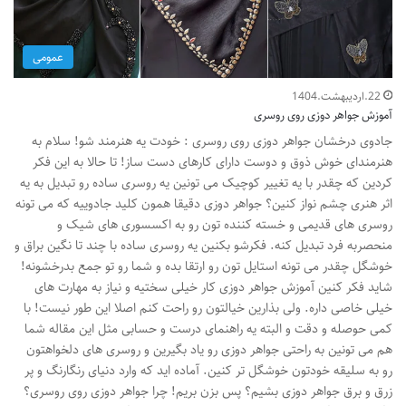
عمومی
22.اردیبهشت.1404
آموزش جواهر دوزی روی روسری
جادوی درخشان جواهر دوزی روی روسری : خودت یه هنرمند شو! سلام به
هنرمندای خوش ذوق و دوست دارای کارهای دست ساز! تا حالا به این فکر
کردین که چقدر با یه تغییر کوچیک می تونین یه روسری ساده رو تبدیل به یه
اثر هنری چشم نواز کنین؟ جواهر دوزی دقیقا همون کلید جادوییه که می تونه
روسری های قدیمی و خسته کننده تون رو به اکسسوری های شیک و
منحصربه فرد تبدیل کنه. فکرشو بکنین یه روسری ساده با چند تا نگین براق و
خوشگل چقدر می تونه استایل تون رو ارتقا بده و شما رو تو جمع بدرخشونه!
شاید فکر کنین آموزش جواهر دوزی کار خیلی سختیه و نیاز به مهارت های
خیلی خاصی داره. ولی بذارین خیالتون رو راحت کنم اصلا این طور نیست! با
کمی حوصله و دقت و البته یه راهنمای درست و حسابی مثل این مقاله شما
هم می تونین به راحتی جواهر دوزی رو یاد بگیرین و روسری های دلخواهتون
رو به سلیقه خودتون خوشگل تر کنین. آماده اید که وارد دنیای رنگارنگ و پر
زرق و برق جواهر دوزی بشیم؟ پس بزن بریم! چرا جواهر دوزی روی روسری؟