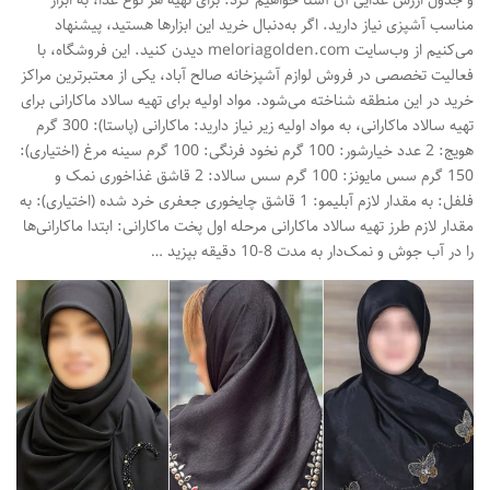
مناسب آشپزی نیاز دارید. اگر به‌دنبال خرید این ابزارها هستید، پیشنهاد
می‌کنیم از وب‌سایت meloriagolden.com دیدن کنید. این فروشگاه، با
فعالیت تخصصی در فروش لوازم آشپزخانه صالح آباد، یکی از معتبرترین مراکز
خرید در این منطقه شناخته می‌شود. مواد اولیه برای تهیه سالاد ماکارانی برای
تهیه سالاد ماکارانی، به مواد اولیه زیر نیاز دارید: ماکارانی (پاستا): 300 گرم
هویج: 2 عدد خیارشور: 100 گرم نخود فرنگی: 100 گرم سینه مرغ (اختیاری):
150 گرم سس مایونز: 100 گرم سس سالاد: 2 قاشق غذاخوری نمک و
فلفل: به مقدار لازم آبلیمو: 1 قاشق چایخوری جعفری خرد شده (اختیاری): به
مقدار لازم طرز تهیه سالاد ماکارانی مرحله اول پخت ماکارانی: ابتدا ماکارانی‌ها
را در آب جوش و نمک‌دار به مدت 8-10 دقیقه بپزید …