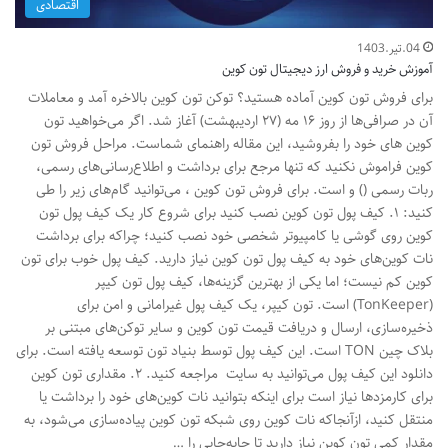
اقتصادی
04.تیر.1403
آموزش خرید و فروش ارز دیجیتال تون کوین
برای فروش تون کوین آماده هستید؟ توکن تون کوین بالاخره آمد و معاملات
آن در صرافی‌ها از روز ۱۶ مه (۲۷ اردیبهشت) آغاز شد. اگر می‌خواهید تون
کوین های خود را بفروشید، این مقاله راهنمای شماست. مراحل فروش تون
کوین فراموش نکنید که تنها مرجع برای برداشت و اطلاع‌رسانی‌های رسمی،
ربات رسمی () و است. برای فروش تون کوین ، می‌توانید گام‌های زیر را طی
کنید: ۱. کیف پول تون کوین نصب کنید برای شروع کار یک کیف پول تون
کوین روی گوشی یا کامپیوتر شخصی خود نصب کنید؛ چراکه برای برداشت
نات کوین‌های خود به کیف پول تون کوین نیاز دارید. کیف پول خوب برای تون
کوین کم نیست؛ اما یکی از بهترین گزینه‌ها، کیف پول تون‌ کیپر
(TonKeeper) است. تون کیپر، یک کیف پول غیرامانی و امن برای
ذخیره‌سازی، ارسال و دریافت قیمت تون کوین و سایر توکن‌های مبتنی بر
بلاک چین TON است. این کیف پول توسط بنیاد تون توسعه یافته است. برای
دانلود این کیف پول می‌توانید به سایت مراجعه کنید. ۲. مقداری تون کوین
برای کارمزدها نیاز است برای اینکه بتوانید نات کوین‌های خود را برداشت یا
منتقل کنید، ازآنجاکه نات کوین روی شبکه تون کوین پیاده‌سازی می‌شود، به
مقدار کمی تون کوین نیاز دارید تا جابه‌جایی را …