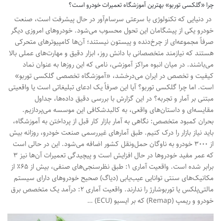
چرا «گلکسی توربو» بهترین آموزشگاه تعمیرات خودرو است؟
در دنیایی که تکنولوژی با سرعتی سرسام‌آور در حال پیشرفت است، صنعت
خودرو یکی از پیشگامان این تحول محسوب می‌شود. خودروهای امروزی دیگر
صرفاً مجموعه‌ای از چرخ‌دنده و پیستون نیستند؛ آن‌ها کامپیوترهای متحرکی
هستند که نیازمند متخصصانی با دانش روز، ابزار دقیق و مهارت‌های عملی بالا
می‌باشند. در میان انبوه مراکز آموزشی، نامی که این روزها به عنوان نماد
کیفیت و تخصص در ایران می‌درخشد، «آموزشگاه تخصصی گلکسی توربو»
است. اما چرا گلکسی توربو؟ آیا این صرفاً یک ادعای تبلیغاتی است یا واقعیتی
مبتنی بر آمار و تجربه؟ در این گزارش با بررسی دقیق داده‌ها، جداول
مقایسه‌ای و داستان‌های واقعی، به کالبدشکافی این موسسه می‌پردازیم.
بحران کمبود متخصص: نگاهی به آمار بازار کار قبل از پرداختن به آموزشگاه،
باید نیاز بازار را درک کنیم. طبق آمارهای غیررسمی صنعت خودرو، روزانه بیش
از ۳۰۰۰ خودرو به ناوگان حمل‌ونقل کشور اضافه می‌شود. این در حالی است
که عمر مفید خودروها در حال افزایش است و پیچیدگی تعمیرات آن‌ها نیز ۳
برابر شده است. واقعیت آماری ۱: طبق نظرسنجی‌های صنفی، بیش از ۶۵٪ از
مکانیک‌های سنتی توانایی عیب‌یابی (دیاگ) صحیح خودروهای دارای سیستم
مالتی‌پلکس یا توربوشارژ را ندارند. واقعیت آماری ۲: درآمد یک متخصص برق
خودرو و ریمپ (Remap) که بر ایسیو (ECU) …