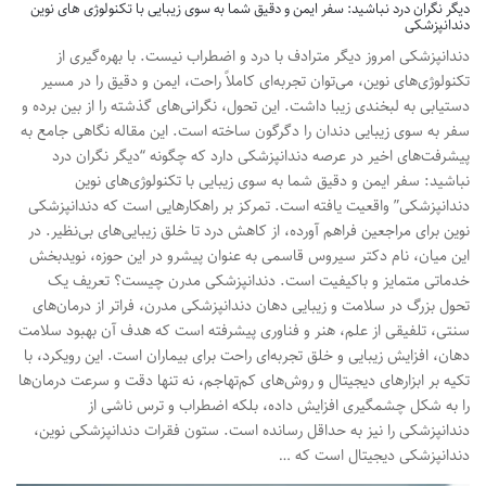
دیگر نگران درد نباشید: سفر ایمن و دقیق شما به سوی زیبایی با تکنولوژی های نوین
دندانپزشکی
دندانپزشکی امروز دیگر مترادف با درد و اضطراب نیست. با بهره‌گیری از
تکنولوژی‌های نوین، می‌توان تجربه‌ای کاملاً راحت، ایمن و دقیق را در مسیر
دستیابی به لبخندی زیبا داشت. این تحول، نگرانی‌های گذشته را از بین برده و
سفر به سوی زیبایی دندان را دگرگون ساخته است. این مقاله نگاهی جامع به
پیشرفت‌های اخیر در عرصه دندانپزشکی دارد که چگونه “دیگر نگران درد
نباشید: سفر ایمن و دقیق شما به سوی زیبایی با تکنولوژی‌های نوین
دندانپزشکی” واقعیت یافته است. تمرکز بر راهکارهایی است که دندانپزشکی
نوین برای مراجعین فراهم آورده، از کاهش درد تا خلق زیبایی‌های بی‌نظیر. در
این میان، نام دکتر سیروس قاسمی به عنوان پیشرو در این حوزه، نویدبخش
خدماتی متمایز و باکیفیت است. دندانپزشکی مدرن چیست؟ تعریف یک
تحول بزرگ در سلامت و زیبایی دهان دندانپزشکی مدرن، فراتر از درمان‌های
سنتی، تلفیقی از علم، هنر و فناوری پیشرفته است که هدف آن بهبود سلامت
دهان، افزایش زیبایی و خلق تجربه‌ای راحت برای بیماران است. این رویکرد، با
تکیه بر ابزارهای دیجیتال و روش‌های کم‌تهاجم، نه تنها دقت و سرعت درمان‌ها
را به شکل چشمگیری افزایش داده، بلکه اضطراب و ترس ناشی از
دندانپزشکی را نیز به حداقل رسانده است. ستون فقرات دندانپزشکی نوین،
دندانپزشکی دیجیتال است که …