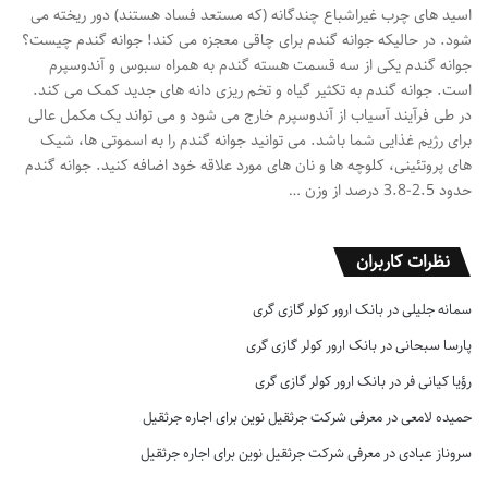
اسید های چرب غیراشباع چندگانه (که مستعد فساد هستند) دور ریخته می
شود. در حالیکه جوانه گندم برای چاقی معجزه می کند! جوانه گندم چیست؟
جوانه گندم یکی از سه قسمت هسته گندم به همراه سبوس و آندوسپرم
است. جوانه گندم به تکثیر گیاه و تخم ریزی دانه های جدید کمک می کند.
در طی فرآیند آسیاب از آندوسپرم خارج می شود و می تواند یک مکمل عالی
برای رژیم غذایی شما باشد. می توانید جوانه گندم را به اسموتی ها، شیک
های پروتئینی، کلوچه ها و نان های مورد علاقه خود اضافه کنید. جوانه گندم
حدود 2.5-3.8 درصد از وزن …
نظرات کاربران
سمانه جلیلی
در
بانک ارور کولر گازی گری
پارسا سبحانی
در
بانک ارور کولر گازی گری
رؤیا کیانی فر
در
بانک ارور کولر گازی گری
حمیده لامعی
در
معرفی شرکت جرثقیل نوین برای اجاره جرثقیل
سروناز عبادی
در
معرفی شرکت جرثقیل نوین برای اجاره جرثقیل