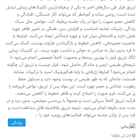
تزریق فیلر طی سال‌های اخیر به یکی از پرطرفدارترین تکنیک‌های زیبایی تبدیل
شده است؛ روشی ساده و کم‌خطر که می‌تواند آثار خستگی، افتادگی و
کاهش حجم صورت را تنها در یک جلسه برطرف کند. عواملی مثل سبک
زندگی، ژنتیک، تغذیه نامناسب و افزایش سن، همگی در تغییر ظاهر چهره
نقش دارند و فاصله‌ای میان فرد و چهره ایده‌آلش ایجاد می‌کنند. فیلرها با
خاصیت حجم‌دهی، کاهش خطوط و بازگرداندن طراوت پوست، کمک می‌کنند
تا فرد بدون نیاز به جراحی به جوانی و تناسب چهره برسد. در کلینیک زیبایی
الگا، تزریق فیلر با بهترین برندها و به‌صورت کاملاً تخصصی انجام می‌شود تا
نتیجه‌ای طبیعی، ایمن و ماندگار حاصل شود. فیلر چیست و تزریق آن چگونه
انجام می‌شود؟ فیلرها ژل‌هایی با پایه هیالورونیک اسید یا ترکیبات مشابه
هستند؛ ماده‌ای که به طور طبیعی در پوست وجود دارد و مسئول حفظ
رطوبت، شادابی و حجم چهره است. این مواد پس از تزریق، نواحی فرورفته را
پر می‌کنند، فرم صورت را اصلاح کرده و ظاهر خطوط را کاهش می‌دهند.
فرآیند تزریق کاملاً سرپایی است و معمولاً با بی‌حسی موضعی، بدون درد و در
مدت چند دقیقه انجام می‌شود. نتیجه تزریق بلافاصله قابل مشاهده است و
فرد پس از پایان جلسه می‌تواند فعالیت‌های روزمره خود را …
پزشکی
27.آذر.1404