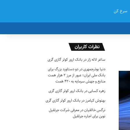
سرخ کن
نظرات کاربران
ساغر لاله زار
در
بانک ارور کولر گازی گری
دنیا بوذرجمهری
در
دو دستاورد بزرگ برای
بانک ملی ایران؛ عبور از مرز ۲ هزار همت
منابع و جهش سرمایه به ۴۲۰ همت
زهره کسایی
در
بانک ارور کولر گازی گری
بهنوش کیامرز
در
بانک ارور کولر گازی گری
نرگس خالقیان
در
معرفی شرکت جرثقیل
نوین برای اجاره جرثقیل