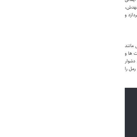
تعهدش،
دازد و
مانند
 ها و
 دشوار
مل را