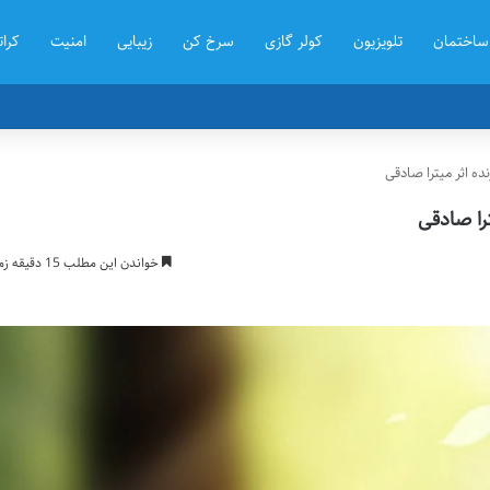
ساختمان
تلویزیون
کولر گازی
سرخ کن
زیبایی
امنیت
کرات
ه اثر میترا صادقی
را صادقی
خواندن این مطلب 15 دقیقه زمان میبرد