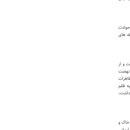
حوادث
ه های
ت و از
 نهضت
ظاهرات
یه ظلم
 داشت،
 خاک و
ایمانی