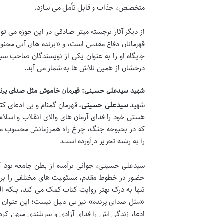
متخصص، جذاب و قابل تأمل می سازد.
از دیگر آثار برجسته میترا صادقی در این حوزه می
قهرمانان دفاع مقدس است، و «پرنده های آبی مجنون »
جایگاه او را به عنوان یکی از نویسندگان صاحب سب
درخشان از همین تلاش ها به شمار می آید.
شهید سیدعلی حسینی: قهرمان خاموش مثل صدای پرند
شهید
سیدعلی حسینی
، قهرمان گمنام و بی ادعای ک
هستی خود را فدای آرمان های والای انقلاب و اسلام ک
که در بحبوحه جنگ، چراغ راه همرزمانش محسوب می 
را به رشته تحریر درآورده است.
سیدعلی حسینی، جوانی برآمده از بطن جامعه بود که
حضور در خطوط مقدم، مسئولیت های مختلفی را بر 
تنها به درک بهتر روایت کتاب کمک می کند، بلکه الگ
«مثل صدای پرنده» نیز بی دلیل نیست؛ این عنوان اشار
ادعا، زندگی اش را فدای آزادی و سربلندی میهن ک