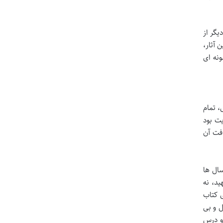
یگر از
 آثار،
ونه ای
، تمام
یت بود
فت آن
سال ها
د، نه
ی کتاب
ل و بی
و درس