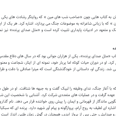
 توان به کتاب هایی چون «صاحب شب های مین » که روایتگر رشادت های یکی د
 که با زبانی شاعرانه به موضوعات جنگ می پردازد، اشاره کرد. هر یک از این
ک و متعهد در ادبیات پایداری تثبیت کرده است و «مثل صدای پرنده» نیز نم
ه
تاب «مثل صدای پرنده»، یکی از هزاران جوانی بود که در سال های دفاع مقدس
رد. او در دوران حیات کوتاه اما پربار خود، نمونه ای از ایثار، شجاعت و معنو
شد. زندگی او، داستانی از خودگذشتگی است که میترا صادقی با دقت و ظرا
 با آغاز جنگ، ندای وظیفه را لبیک گفت و به جبهه ها شتافت. او در طول 
عهده گرفت و در عملیات های متعددی شرکت کرد. آشنایی با شخصیت این شهی
ویی ماندگار از قهرمانی و ایمان را پیش روی خواننده قرار می دهد. نام گذار
ه ای لطیف به روح آرام، پروازگونه و پیام آور شهید دارد. پرنده ای که سبکبا
رد و صدایش، حتی پس از پرواز ابدی، همچنان در گوش زمان طنین انداز است 