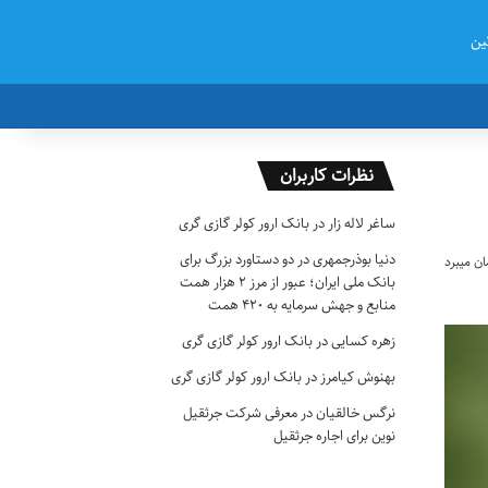
ین
نظرات کاربران
ساغر لاله زار
در
بانک ارور کولر گازی گری
دنیا بوذرجمهری
در
دو دستاورد بزرگ برای
بانک ملی ایران؛ عبور از مرز ۲ هزار همت
منابع و جهش سرمایه به ۴۲۰ همت
زهره کسایی
در
بانک ارور کولر گازی گری
بهنوش کیامرز
در
بانک ارور کولر گازی گری
نرگس خالقیان
در
معرفی شرکت جرثقیل
نوین برای اجاره جرثقیل