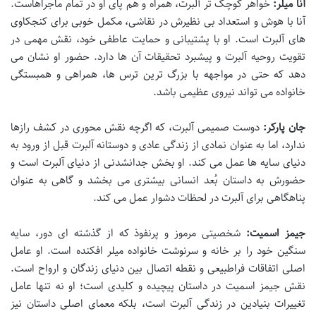
آنا میلر:
خواهر کوچک تر آلبرت، همراه و هم پای او در تمام ماجراهاست.
آنا با هوش و استعداد بی نظیرش در نقاشی، مکمل خوبی برای کنجکاوی
های آلبرت است. او با پشتیبانی و حمایت عاطفی خود، نقش مهمی در
تقویت روحیه آلبرت و پیشبرد تحقیقات آن ها دارد. حضور او نشان می
دهد که حتی در مواجهه با بزرگ ترین ترس ها، همراهی و همبستگی
خانواده می تواند نیروی عظیمی باشد.
جان پارکر:
دوست صمیمی آلبرت، که اگرچه نقش محوری در کشف رازها
ندارد، اما به عنوان نمادی از زندگی عادی و دوستانه آلبرت قبل از ورود به
دنیای سایه ها عمل می کند. او بخش جدانشدنی از دنیای آلبرت است و
حضورش به داستان بُعد انسانی بیشتری می بخشد و گاهی به عنوان
پناهگاهی برای آلبرت در لحظات دشوار عمل می کند.
جیمز اسمیت:
شخصیتی مرموز و پرنفوذ که از گذشته ای دور، سایه
سنگین خود را بر خانه و سرنوشت خانواده میلر افکنده است. او عامل
اصلی اتفاقات فراطبیعی و نقطه اتصال بین دنیای زندگان و ارواح است.
نقش جیمز اسمیت در داستان پیچیده و کلیدی است؛ او نه تنها عامل
تغییرات بنیادین در زندگی آلبرت است، بلکه معمای اصلی داستان نیز