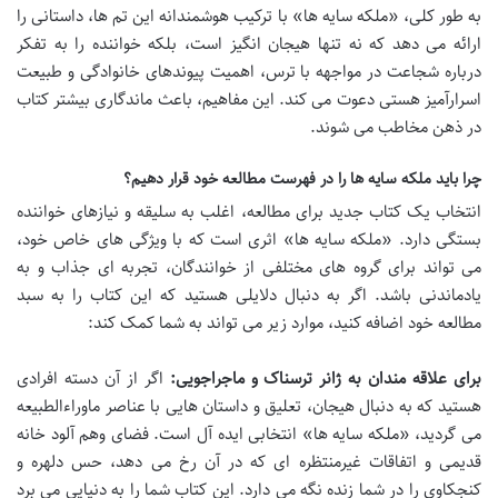
به طور کلی، «ملکه سایه ها» با ترکیب هوشمندانه این تم ها، داستانی را
ارائه می دهد که نه تنها هیجان انگیز است، بلکه خواننده را به تفکر
درباره شجاعت در مواجهه با ترس، اهمیت پیوندهای خانوادگی و طبیعت
اسرارآمیز هستی دعوت می کند. این مفاهیم، باعث ماندگاری بیشتر کتاب
در ذهن مخاطب می شوند.
چرا باید ملکه سایه ها را در فهرست مطالعه خود قرار دهیم؟
انتخاب یک کتاب جدید برای مطالعه، اغلب به سلیقه و نیازهای خواننده
بستگی دارد. «ملکه سایه ها» اثری است که با ویژگی های خاص خود،
می تواند برای گروه های مختلفی از خوانندگان، تجربه ای جذاب و به
یادماندنی باشد. اگر به دنبال دلایلی هستید که این کتاب را به سبد
مطالعه خود اضافه کنید، موارد زیر می تواند به شما کمک کند:
برای علاقه مندان به ژانر ترسناک و ماجراجویی:
اگر از آن دسته افرادی
هستید که به دنبال هیجان، تعلیق و داستان هایی با عناصر ماوراءالطبیعه
می گردید، «ملکه سایه ها» انتخابی ایده آل است. فضای وهم آلود خانه
قدیمی و اتفاقات غیرمنتظره ای که در آن رخ می دهد، حس دلهره و
کنجکاوی را در شما زنده نگه می دارد. این کتاب شما را به دنیایی می برد