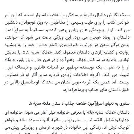
سبک نگارش دانیال باقریه بر سادگی و شفافیت استوار است، که این امر
خواندن کتاب را برای طیف وسیعی از مخاطبان، به ویژه نوجوانان، دلنشین
می کند. او از پیچیدگی های زبانی پرهیز کرده و مستقیماً به سراغ اصل
داستان و ایجاد هیجان می رود. این ویژگی باعث می شود که خواننده
بدون درگیر شدن در جزئیات غیرضروری، تمام حواس خود را به پیشبرد
روایت و کشف رازهای داستان معطوف کند. «ملکه سایه ها» با نمایش
توانایی باقریه در ساختن جهانی وهم آلود و در عین حال قابل باور، جایگاه
او را به عنوان یک نویسنده نوظهور در ادبیات فانتزی و ترسناک ایران
تثبیت می کند. اگرچه اطلاعات زیادی درباره سایر آثار او در دسترس
نیست، اما همین یک اثر به خوبی نشان می دهد که او پتانسیل بالایی در
خلق داستان های جذاب و پرماجرا دارد.
سفری به دنیای اسرارآمیز: خلاصه جذاب داستان ملکه سایه ها
داستان «ملکه سایه ها» با معرفی خانواده میلر آغاز می شود؛ خانواده ای
چهارنفره شامل الکساندر و امیلی (پدر و مادر)، آلبرت سیزده ساله و خواهر
کوچک ترش آنا. زندگی این خانواده در شهر با آرامش و روزمرگی پیش می