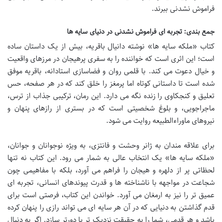
فراموش نشدنی ببرند.
جمع بندی: تجربه ای فراموش نشدنی در دنیای سایه ها
کتاب «ملکه سایه ها» نوشته دانیال باقریه، بیش از یک داستان ساده
است؛ این اثری است که خواننده را به سفری پرهیجان در مرزهای واقعیت
و خیال دعوت می کند. با قلمی روان و فضاسازی استادانه، باقریه موفق
شده است تا داستانی کوتاه اما پرمغز را خلق کند که در هر صفحه، حس
تعلیق و کنجکاوی را زنده نگه می دارد. این رمان، ترکیبی جذاب از ترس،
ماجراجویی، و بلوغ شخصیتی است که در بستری از رازهای پنهان و
نیروهای ماوراءالطبیعه روایت می شود.
برای علاقه مندان به ژانر وحشت و فانتزی، به ویژه نوجوانان و جوانان،
«ملکه سایه ها» یک انتخاب عالی به شمار می رود. این کتاب نه تنها
لحظاتی پر از دلهره و هیجان را فراهم می آورد، بلکه با مفاهیمی چون
شجاعت در مواجهه با ناشناخته ها و قدرت پیوندهای انسانی، تجربه ای
عمیق تر را نیز به ارمغان می آورد. خواندن این کتاب، فرصتی است برای
قدم گذاشتن به دنیایی که در آن هر سایه ای می تواند رازی را پنهان کرده
باشد و هر قدمی، شما را به حقیقت نزدیک تر یا دورتر سازد. اگر به دنبال