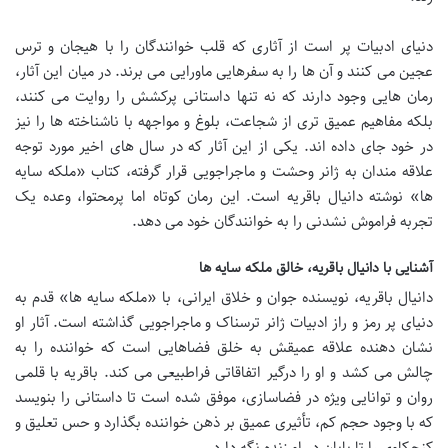
دنیای ادبیات پر است از آثاری که قلب خوانندگان را با هیجان و ترس
عجین می کنند و آن ها را به سفرهایی ماورایی می برند. در میان این آثار،
رمان هایی وجود دارند که نه تنها داستانی پرکشش را روایت می کنند،
بلکه مفاهیم عمیق تری از شجاعت، بلوغ و مواجهه با ناشناخته ها را نیز
در خود جای داده اند. یکی از این آثار که در سال های اخیر مورد توجه
علاقه مندان به ژانر وحشت و ماجراجویی قرار گرفته، کتاب «ملکه سایه
ها» نوشته دانیال باقریه است. این رمان کوتاه اما پرمحتوا، وعده یک
تجربه فراموش نشدنی را به خوانندگان خود می دهد.
آشنایی با دانیال باقریه، خالق ملکه سایه ها
دانیال باقریه، نویسنده جوان و خلاق ایرانی، با «ملکه سایه ها» قدم به
دنیای پر رمز و راز ادبیات ژانر ترسناک و ماجراجویی گذاشته است. آثار او
نشان دهنده علاقه عمیقش به خلق فضاهایی است که خواننده را به
چالش می کشد و او را درگیر اتفاقاتی فراطبیعی می کند. باقریه با قلمی
روان و توانایی ویژه در فضاسازی، موفق شده است تا داستانی را بنویسد
که با وجود حجم کم، تأثیری عمیق بر ذهن خواننده بگذارد و حس تعلیق و
کنجکاوی را تا پایان در او زنده نگه دارد.