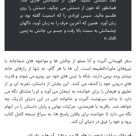
کف دستش کشید. خون از دستانش جاری شد.
همانطور که خون از دستش می چکید، دستش را روی
طلسم مالید. سپس اورادی را که اسمیت گفته بود بر
زبان آورد. همین که آخرین حرف را به زبان آورد، ناگهان
چشمانش به سمت بالا رفت و جسم بی جانش به زمین
افتاد.»
سفر قهرمانی آلبرت و آنا مملو از چالش ها و مواجهه های شجاعانه با
نیروهای ماوراءالطبیعه است. آن ها با هر گام، نه تنها از رازهای خانه
بیشتر پرده برمی دارند، بلکه با ترس های خود نیز روبرو می شوند و قدرت
های درونی خود را کشف می کنند. این بخش از داستان، تجربه ای پر از
تعلیق و هیجان را برای خواننده به ارمغان می آورد و او را مشتاق نگه می
دارد تا بداند سرنوشت آلبرت و خانواده اش در این دنیای تاریک چه
خواهد شد. باقریه با هنرمندی، جزئیات نهایی و پایان داستان را در ابهام
نگه می دارد تا خواننده برای یافتن پاسخ ها، به سراغ نسخه کامل کتاب
برود و خود را غرق در دنیای آن کند.
قهرمانان و یاران: شخصیت های کلیدی و نقش آن ها در داستان