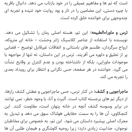
است که تم ها و مفاهیم عمیقی را در خود بازتاب می دهد. دانیال باقریه
با چیره دستی، این مضامین را در تار و پود روایت خود تنیده و تجربه ای
چندوجهی برای خواننده خلق کرده است.
ترس و ماوراءالطبیعه:
این تم، هسته اصلی رمان را تشکیل می دهد.
نویسنده با استفاده از عناصر کلاسیک ژانر وحشت – خانه ای متروکه،
ارواح سرگردان، طلسم های باستانی و اتفاقات غیرقابل توضیح – فضایی
پر از تعلیق و دلهره می آفریند. ترس در این داستان، نه تنها از مواجهه با
موجودات ماورایی، بلکه از ناشناخته بودن و عدم کنترل بر وقایع نشأت
می گیرد. خواننده در هر صفحه، حس نگرانی و انتظار برای رویداد بعدی
را تجربه می کند.
ماجراجویی و کشف:
در کنار ترس، حس ماجراجویی و عطش کشف رازها،
از دیگر تم های برجسته کتاب است. آلبرت و آنا، با وجود خطر، نمی توانند
در برابر وسوسه کشف آنچه در خانه پنهان است، مقاومت کنند. این
کنجکاوی، آن ها را به سمت حقایقی هولناک سوق می دهد و تبدیل به
محرک اصلی پیشبرد داستان می شود. این تم، به خصوص برای مخاطبان
نوجوان، جذابیت زیادی دارد؛ زیرا روحیه کاوشگری و هیجان طلبی آن ها