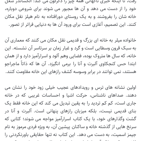
رفت، تا اینکه خبری ناگهانی همه چیز را دگرگون می کند: الکساندر شغل
خود را از دست می دهد و آن ها مجبور می شوند برای شروعی دوباره،
خانه شان را بفروشند و به یک روستای دورافتاده به نام هیلز نقل مکان
کنند. این تصمیم، آغازی است برای ورود آن ها به دنیایی فراتر از تصور.
خانواده میلر به خانه ای بزرگ و قدیمی نقل مکان می کنند که معماری آن
به سبک قرون وسطایی است و گرد و غبار زمان بر سرتاسر آن نشسته. این
خانه، که سال ها متروک بوده، فضایی وهم آلود و اسرارآمیز دارد و از همان
ابتدا حس کنجکاوی آلبرت و آنا را برمی انگیزد. آن ها که ذاتاً ماجراجو
هستند، نمی توانند در برابر وسوسه کشف رازهای این خانه مقاومت کنند.
اولین نشانه های ترس و رویدادهای عجیب خیلی زود خود را نشان می
دهند. صداهای ناشناس، حرکت اشیا و احساسات غریبی که در خانه
جاری است، کم کم تردید را به یقین تبدیل می کند که این خانه فقط یک
بنای قدیمی نیست، بلکه میزبان رازهای پنهانی است. آلبرت و آنا در
گشت وگذارهای خود، با یک کتاب اسرارآمیز مواجه می شوند؛ کتابی که
سرنخ هایی از گذشته خانه و ساکنان پیشین آن، به ویژه فردی مرموز به نام
جیمز اسمیت، به دست می دهد. این کتاب نه تنها حقایقی باورنکردنی را