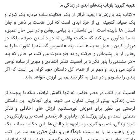
نتیجه گیری: بازتاب پندهای ابدی در زندگی ما
«کتاب پند باارزش» ازوپ، فراتر از یک حکایت ساده درباره یک کبوتر و
یک صیاد، گنجینه ای از خرد ابدی است که قرن هاست بر ذهن و جان
انسان ها تابیده است. این داستان، با پیامی روشن و در عین حال عمیق،
به ما یادآوری می کند که حکمت واقعی نه در دانستن صرف، بلکه در
درونی کردن و عمل به پندهاست. پند «افسوس گذشته را نخور» ما را به
رهایی از بار پشیمانی و حرکت رو به جلو دعوت می کند، در حالی که پند
«هر نشدنی را باور نکن» بر اهمیت تفکر انتقادی و دوری از ساده لوحی
تأکید می ورزد. و مهم تر از همه، کل داستان خود گواه این است که اگر
پندی را نشنویم و در عمل به کار نبندیم، بی ارزش خواهد ماند.
اهمیت این کتاب در عصر حاضر، نه تنها کاهش نیافته، بلکه با پیچیده تر
شدن زندگی، بیش از پیش نمایان می شود. برای کودکان، این داستان
فرصتی بی نظیر برای آموزش غیرمستقیم ارزش های اخلاقی و تفکر
منطقی است، و برای بزرگسالان، یادآوری قدرتمندی است برای بازنگری در
شیوه زندگی، تصمیم گیری، و مواجهه با چالش ها. این حکایت، مانند یک
چراغ راهنما، ما را به سمت خودآگاهی و بلوغ فکری هدایت می کند.
داستان های ازوپ، به ما می آموزند که چگونه می توانیم از اشتباهاتمان