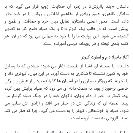
داستان «پند باارزش» در زمره آن حکایات ازوپ قرار می گیرد که با
سادگی ظاهری، عمق زیادی از مفاهیم اخلاقی و روانی را در خود جای
داده است. محور اصلی داستان، تقابل میان خرد و حماقت، و طمع و
بینش است که در قالب یک کبوتر دانا و یک صیاد طمع کار به تصویر
کشیده می شود. این روایت ما را با خود به جهانی می برد که در آن، هر
کلمه پندی نهفته و هر رویداد، درسی آموزنده است.
آغاز ماجرا: دام و اسارت کبوتر
داستان با صحنه ای آشنا از طبیعت آغاز می شود؛ صیادی که با وسایل
خود به کمین نشسته تا شکاری به دست آورد. در این میان، کبوتری دانا و
با تجربه، که روزگار بسیاری را در آسمان ها گذرانده بود و از هوش و زیرکی
خاصی برخوردار بود، به سمت دانه ای می رود که صیاد برایش پهن کرده
بود. کبوتر بی خبر از دام پنهان، ناگهان خود را در چنگ صیاد گرفتار می
بیند. لحظه ای که زندگی اش در خطر می افتد و آزادی اش سلب می
شود. صیاد با خوشحالی، کبوتر را به دست می گیرد، چرا که فکر می کند
صید باارزشی به دست آورده است.
اما کبوتر، برخلاف انتظار صیاد، به جای التماس یا تسلیم محض، با