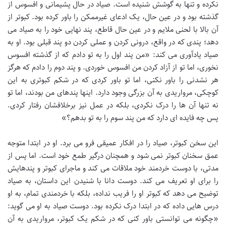
نکرده و تنها به گوشش شنیده است. صیاد در حال پشیمانی و افسوس از
گذشته بود و در عین حال، یک ادعای غیرممکن را باور کرده بود. کبوتر از
آن بالا با لحنی ملایم و در عین حال قاطع، پند نهایی خود را به صیاد می
دهد؛ پندی که در واقع، درونی کردن و عملی کردن دو پند قبلی بود. او به
صیاد یادآوری می کند: «من پند اول را به تو دادم که از گذشته افسوس
نخوری، اما تو از آزاد کردن من افسوس خوردی. و پند دوم را دادم که هرگز
هر نشدنی را باور نکنی، اما تو باور کردی که در شکم کبوتری به این
کوچکی، مرواریدی به آن بزرگی وجود دارد. اینها پندهای من بودند، اما تو
نه تنها آن ها را درک نکردی، بلکه در عمل نیز برخلافشان رفتار کردی.
پس چه فایده ای دارد که من پند سوم را به تو بدهم؟»
این سخن کبوتر، صیاد را در افکار عمیقی فرو می برد. او در ابتدا متوجه
عمق سخنان کبوتر نمی شود و همچنان درگیر طمع خود است. اما پس از
مدتی، با دوست خردمند خود ملاقات می کند و ماجرای کبوتر و پندهایش
را برای او تعریف می کند. دوست دانا با شنیدن این داستان، به صیاد
توضیح می دهد که کبوتر او را فریب نداده، بلکه با خردمندی تمام، به او
درس هایی داده که در ابتدا درک نکرده بود. دوست صیاد به او می گوید:
«چگونه می توانستی باور کنی که در شکم یک کبوتر، مرواریدی به آن