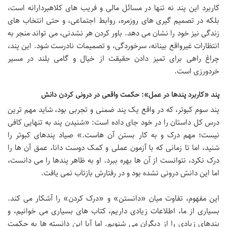
کاربرد این پند نه تنها در مسائل مالی و فریب های کلاهبردارانه است،
بلکه در تصمیم گیری های روزمره، روابط اجتماعی، و حتی انتخاب های
زندگی نیز خود را نشان می دهد. باور کردن هر نشدنی، می تواند منجر به
انتظارات غیرواقع بینانه، سرخوردگی، و تصمیمات نادرست شود. این پند،
چراغ راهی برای تمیز دادن حقیقت از خیال و گامی بلند در مسیر
خردورزی است.
پند «کاربرد پندها در عمل»: حکمت واقعی در درونی کردن دانش
پند سوم کبوتر، که در واقع یک پند ضمنی و تجربی بود، شاید مهم ترین
درس کل داستان را در خود جای داده است: «شنیدن پند به تنهایی کافی
نیست؛ مهم درک و به کار بستن آن هاست.» صیاد پندهای کبوتر را
شنید، اما تا زمانی که با آزمون عملی و کمک دوست دانا، عمق آن ها را
درک نکرد، نتوانست از آن ها بهره ببرد. او به ظاهر پندها را می دانست،
اما این دانش درونی نشده بود و در رفتارش بازتاب نمی یافت.
این مفهوم، تفاوت میان «دانستن» و «درک کردن» را آشکار می کند.
بسیاری از ما، اطلاعات زیادی داریم، کتاب های بسیاری می خوانیم، و
پندهای زیادی را از دیگران می شنویم. اما آیا این دانسته ها به حکمت