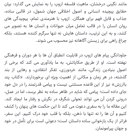
مانند نگینی درخشان، ماهیت فلسفه ازوپ را به نمایش می گذارد: بیان
حقایق پیچیده انسانی و اصول اخلاقی جهان شمول، در قالبی ساده،
جذاب و قابل فهم برای همگان. ازوپ با هنرمندی تمام، پیچیدگی های
روان انسان را در قالب تعامل میان حیوانات و انسان ها به تصویر می
کشد، و به این ترتیب، داستان هایش نه تنها سرگرم کننده هستند، بلکه
چراغ راهی برای زیستن آگاهانه نیز محسوب می شوند.
جاودانگی پیام های ازوپ در قابلیت انطباق آن ها با هر دوران و فرهنگی
نهفته است. او از طریق حکایاتش، به ما یادآوری می کند که برخی از
اصول بنیادین زندگی، مانند خردورزی، تفکر انتقادی، و رهایی از بند
گذشته، در هر زمان و مکانی از اهمیت ویژه ای برخوردارند. «کتاب پند
باارزش» نیز از این قاعده مستثنی نیست و پیامی قدرتمند را در دل خود
جای داده است؛ پیامی که شاید در ظاهر ساده به نظر برسد، اما در عمل،
درونی کردن آن می تواند تحولی شگرف در نگرش و رفتار ما ایجاد کند.
این مقاله ما را به سفری دعوت می کند تا این حکمت های پنهان را کشف
کنیم و آن ها را نه تنها با ذهن، بلکه با قلب خود درک کنیم. این سفر،
فراتر از یک بازخوانی ساده داستان است؛ دعوتی است برای تأمل در خود
و جهان پیرامونمان.