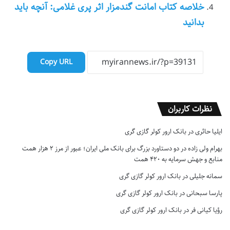
خلاصه کتاب امانت گندمزار اثر پری غلامی: آنچه باید
بدانید
Copy URL
نظرات کاربران
ایلیا حائری
در
بانک ارور کولر گازی گری
بهرام ولی زاده
در
دو دستاورد بزرگ برای بانک ملی ایران؛ عبور از مرز ۲ هزار همت
منابع و جهش سرمایه به ۴۲۰ همت
سمانه جلیلی
در
بانک ارور کولر گازی گری
پارسا سبحانی
در
بانک ارور کولر گازی گری
رؤیا کیانی فر
در
بانک ارور کولر گازی گری