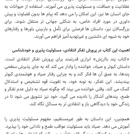
عقلانیت و حماقت، و مسئولیت پذیری می آموزند. استفاده از حیوانات به
جای انسان ها نیز، این امکان را می دهد که پیام ها بدون قضاوت و پیش
داوری در مورد افراد خاص، به شکلی جهانی تر منتقل شوند. برای
بزرگسالان نیز، داستان ها فرصتی برای تأمل و بازبینی باورها و رفتارهای
خود به شیوه ای دلنشین و غیرتهدیدآمیز فراهم می آورند.
اهمیت این کتاب در پرورش تفکر انتقادی، مسئولیت پذیری و خودشناسی
«کتاب پند باارزش» ابزاری قدرتمند برای پرورش تفکر انتقادی است.
داستان کبوتر و صیاد، خواننده را وادار می کند که به جای پذیرش سطحی
پندها، به عمق آن ها فکر کند و به چرایی رفتار صیاد و هوشمندی کبوتر
بیندیشد. این تفکر، به نوبه خود، به تقویت قوه تشخیص و استدلال
کمک می کند. وقتی خواننده می بیند که چگونه صیاد به دلیل عدم تفکر و
طمع، پندهای آشکار را نادیده می گیرد، خود نیز تشویق می شود تا در
زندگی خود با دیدگاهی باز و انتقادی تر به مسائل نگاه کند.
همچنین، این داستان به طور غیرمستقیم، مفهوم مسئولیت پذیری را
آموزش می دهد. صیاد باید مسئولیت عواقب طمع و نادانی خود را بپذیرد.
این درس به کودکان و بزرگسالان یادآوری می کند که انتخاب ها و اعمال