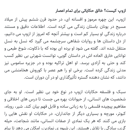
ازوپ کیست؟ خالق حکایاتی برای تمام اعصار
ازوپ، این چهره مرموز و افسانه ای، در حدود قرن ششم پیش از میلاد
مسیح در یونان باستان زندگی می کرده است. اطلاعات دقیق و مستند
درباره زندگی او بسیار کم است و بیشتر آنچه که امروز از ازوپ می دانیم،
از دل داستان ها و روایات شفاهی سرچشمه می گیرد که نسل به نسل
منتقل شده اند. گفته می شود او برده ای بوده که با ذکاوت، شوخ طبعی و
توانایی خارق العاده اش در داستان گویی، توانست شهرتی بی نظیر کسب
کند و حتی به آزادی برسد. او اهل تراکیه بوده و در جزیره ساموس نیز
مدتی زندگی کرده است. برخی او را هم عصر با کوروش هخامنشی می
دانند، که نشان دهنده گستره تأثیرگذاری او در آن دوران است.
سبک و فلسفه حکایات ازوپ در نوع خود بی نظیر است. او به جای
شخصیت های انسانی، از حیوانات بهره می جست تا درس های اخلاقی و
مفاهیم پیچیده فلسفی را به زبانی ساده و قابل فهم بیان کند. شیر، روباه،
کبوتر، مورچه و بسیاری دیگر از جانداران، در حکایات او نقش هایی را
بازی می کنند که هر یک نمادی از صفات انسانی، مانند شجاعت، حیله
گری، سادگی یا تلاش هستند. این شیوه ی نمادین، امکان می دهد تا پیام