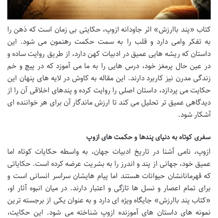
کتاب «پند باارزش» اثر جاودانه ازوپ، حکایتی بی زمان است که ذهن را
به تفکر وامی دارد و قلب را به سمت حکمت رهنمون می شود. این
داستان که ریشه هایی عمیق در ادبیات کهن دارد، از طریق روایت ساده و
در عین حال پرمغز خود، درس هایی را به ما می آموزد که در پیچ و خم
زندگی مدرن نیز کاربرد دارند. این مقاله به کاوش در لایه های پنهان این
حکایت می پردازد، داستان اصلی را روایت کرده و پندهای اخلاقی آن را از
دیدگاهی عمیق تر تحلیل می کند تا ارزش ماندگار آن برای هر خواننده ای
آشکار شود.
سفری کوتاه به دنیای پندها و حکمت های ازوپ
ازوپ، نامی آشنا در تاریخ ادبیات جهان، به واسطه حکایات کوتاه اما
عمیق خود، جهانی از پند و اندرز را به بشریت عرضه کرده است. حکایاتی
که قهرمانانشان حیوانات هستند اما پیام هایشان سراسر انسانی است و
برای تمام اعصار و نسل ها تازگی و اعتبار دارند. در میان انبوه آثار او،
«کتاب پند باارزش» جایگاه ویژه ای دارد و به عنوان یکی از برجسته ترین
نمونه های داستان های آموزنده ازوپ شناخته می شود. این حکایت،