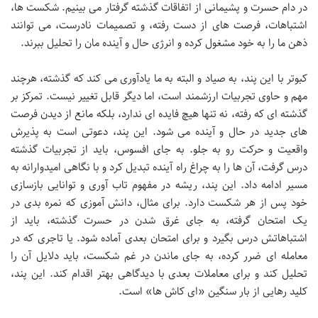
در دام حسرت و پشیمانی از اتفاقات گذشته گرفتار می بینیم. شکست ها،
اشتباهات، فرصت های از دست رفته، و تصمیمات نادرست، می توانند
ذهن ما را به خود مشغول کرده و انرژی حال و آینده مان را تحلیل ببرند.
کبوتر با این پند، به صیاد و البته به ما یادآوری می کند که گذشته، هرچند
مهم و حاوی تجربیات ارزشمند است، اما دیگر قابل تغییر نیست. تمرکز بر
گذشته ای که رفته، نه تنها هیچ فایده ای ندارد، بلکه مانع از دیدن فرصت
های جدید در حال و آینده می شود. این پند، دعوتی است به پذیرش
واقعیت و حرکت رو به جلو. به جای افسوس، باید از تجربیات گذشته
درس گرفت، آن ها را به چراغ راه آینده تبدیل کرد و با نگاهی امیدوارانه به
مسیر ادامه داد. این پند، ریشه در مفهوم تاب آوری و توانایی بازسازی
خود پس از هر شکست دارد. برای مثال، دانش آموزی که نمره بدی در
یک امتحان گرفته، به جای غرق شدن در حسرت گذشته، باید از
اشتباهاتش درس بگیرد و برای امتحان بعدی آماده شود. یا تاجری که در
معامله ای ضرر کرده، به جای ماندن در غم شکست، باید دلایل آن را
تحلیل کند و برای معاملات بعدی با دیدگاهی بهتر اقدام کند. این پند،
کلید رهایی از بار سنگین «ای کاش ها» است.