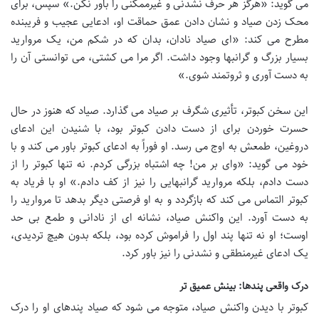
می گوید: «هرگز هر حرف نشدنی و غیرممکنی را باور نکن.» سپس، برای
محک زدن صیاد و نشان دادن عمق حماقت او، ادعایی عجیب و فریبنده
مطرح می کند: «ای صیاد نادان، بدان که در شکم من، یک مروارید
بسیار بزرگ و گرانبها وجود داشت. اگر مرا می کشتی، می توانستی آن را
به دست آوری و ثروتمند شوی.»
این سخن کبوتر، تأثیری شگرف بر صیاد می گذارد. صیاد که هنوز در حال
حسرت خوردن برای از دست دادن کبوتر بود، با شنیدن این ادعای
دروغین، طمعش به اوج می رسد. او فوراً به ادعای کبوتر باور می کند و با
خود می گوید: «وای بر من! چه اشتباه بزرگی کردم. نه تنها کبوتر را از
دست دادم، بلکه مروارید گرانبهایی را نیز از کف دادم.» او با فریاد به
کبوتر التماس می کند که بازگردد و به او فرصتی دیگر بدهد تا مروارید را
به دست آورد. این واکنش صیاد، نشانه ای از نادانی و طمع بی حد
اوست؛ او نه تنها پند اول را فراموش کرده بود، بلکه بدون هیچ تردیدی،
یک ادعای غیرمنطقی و نشدنی را نیز باور کرد.
درک واقعی پندها: بینش عمیق تر
کبوتر با دیدن واکنش صیاد، متوجه می شود که صیاد پندهای او را درک