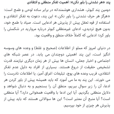
پند «هر نشدنی را باور نکن»: اهمیت تفکر منطقی و انتقادی
دومین پند کبوتر، هشداری هوشمندانه در برابر ساده لوحی و طمع است:
«هرگز هر حرف نشدنی را باور نکن.» این پند، دعوت به تفکر انتقادی و
استفاده از قوه تعقل پیش از پذیرش هر ادعایی است. صیاد با طمع خود،
بدون هیچ تردیدی، ادعای غیرمنطقی کبوتر درباره مروارید در شکمش را
باور کرد؛ ادعایی که کاملاً خلاف منطق و واقعیت بود.
در دنیای امروز که مملو از اطلاعات (صحیح و غلط) و وعده های وسوسه
انگیز است، این پند اهمیتی دوچندان می یابد. در عصر شبکه های
اجتماعی و اخبار جعلی، انسان ها بیش از هر زمان دیگری نیازمند قدرت
تشخیص حقیقت از دروغ هستند. بسیاری از افراد به دلیل عدم تفکر
انتقادی، فریب وعده های پوچ، تبلیغات اغراق آمیز، یا اطلاعات نادرست را
می خورند. این پند به ما می آموزد که باید همیشه پیش از باور کردن هر
ادعا، آن را زیر سوال ببریم، منطق آن را بسنجیم و به دنبال شواهد و
دلایل منطقی بگردیم. آیا این ادعا با واقعیت همخوانی دارد؟ آیا منطقی
است؟ آیا منبع آن معتبر است؟ این ها سوالاتی هستند که باید پیش از
پذیرش هر چیزی از خود بپرسیم.