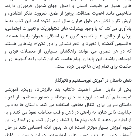
هایی عمیق در طبیعت انسان و اصول جهان شمول خردورزی دارند.
مفاهیمی مانند اهمیت صداقت، پرهیز از طمع، ضرورت تفکر انتقادی، و
ارزش کار و تلاش، در طول هزاران سال تغییر نکرده اند. این کتاب به ما
یادآوری می کند که با وجود پیشرفت های تکنولوژیک و تغییرات اجتماعی،
برخی از چالش ها و تصمیم گیری های اخلاقی، همواره پابرجا هستند.
«افسوس گذشته را نخور» یا «هر نشدنی را باور نکن»، پندهایی هستند
که در هر عصری می توانند راهگشای بسیاری از معضلات فردی و
اجتماعی باشند. این پایداری پیام هاست که این کتاب را به گنجینه ای از
حکمت برای تمام زمان ها تبدیل کرده است.
نقش داستان در آموزش غیرمستقیم و تاثیرگذار
یکی از دلایل اصلی اهمیت «کتاب پند باارزش»، رویکرد آموزشی
غیرمستقیم آن است. ازوپ به جای موعظه و دستور مستقیم، از قدرت
داستان سرایی برای انتقال مفاهیم استفاده می کند. داستان ها به دلیل
جذابیت ذاتی شان، به راحتی در ذهن و قلب مخاطب نفوذ می کنند و به
او اجازه می دهند تا خود، پیام ها را کشف و درونی کند. برای کودکان، این
شیوه آموزش بسیار موثرتر است؛ آن ها بدون آنکه احساس کنند در حال
آموزش دیدن هستند، درس های ارزشمندی درباره درست و غلط،