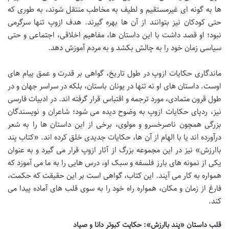
ها به گونه ای غیرمستقیم و لطیف به مخاطب منتقل شوند، به طوری که
حتی کودکان نیز بتوانند از آن ها بهره گیرند. هدف ازوپ تنها سرگرمی
نبود؛ او قصد داشت با این داستان ها، مفاهیم اخلاقی، اجتماعی و حتی
سیاسی زمان خود را به چالش بکشد و به مردم آموزش دهد.
ماندگاری حکایات ازوپ در طول تاریخ، گواهی بر قدرت و عمق پیام های
اوست. داستان های او نه تنها در یونان باستان، بلکه در سراسر جهان و در
طول قرون متمادی، مورد ترجمه و اقتباس قرار گرفته اند. در ادبیات فارسی
نیز، ردپای حکایات ازوپ به وضوح دیده می شود؛ شاعران و نویسندگان
بزرگی همچون ناصرخسرو و مولوی، برخی از این داستان ها را به شعر
درآورده اند یا با الهام از آن ها، حکایات جدیدی خلق کرده اند. «کتاب پند
باارزش» نیز در این مجموعه بزرگ از آثار ازوپ قرار می گیرد و به عنوان
یکی از نمونه های بارز فلسفه و سبک او، درس هایی را به ما می آموزد که
همواره به کار می آیند. این کتاب، گواهی است بر این حقیقت که حکمت،
فارغ از زمان و مکان، همواره راه خود را به سوی قلب های آماده پیدا می
کند.
قلب داستان «پند باارزش»: حکایت کبوتر دانا و صیاد