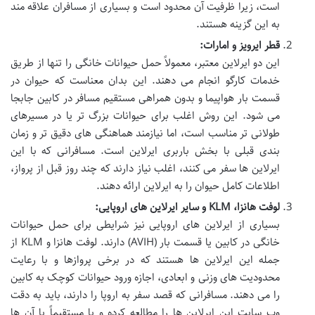
است، زیرا ظرفیت آن محدود است و بسیاری از مسافران علاقه مند
به این گزینه هستند.
قطر ایرویز و امارات:
این دو ایرلاین معتبر، معمولاً
حمل حیوانات خانگی
را تنها از طریق
خدمات کارگو انجام می دهند. این بدان معناست که حیوان در
قسمت بار هواپیما و بدون همراهی مستقیم مسافر در کابین جابجا
می شود. این روش اغلب برای حیوانات بزرگ تر یا در مسیرهای
طولانی تر مناسب است، اما نیازمند هماهنگی های دقیق تر و زمان
بندی قبلی با بخش باربری ایرلاین است. مسافرانی که با این
ایرلاین ها سفر می کنند، اغلب نیاز دارند که چند روز قبل از پرواز،
اطلاعات کامل حیوان را به ایرلاین ارائه دهند.
لوفت هانزا، KLM و سایر ایرلاین های اروپایی:
بسیاری از ایرلاین های اروپایی نیز شرایطی برای
حمل حیوانات
خانگی
در کابین یا قسمت بار (AVIH) دارند. لوفت هانزا و KLM از
جمله این ایرلاین ها هستند که در برخی پروازها و با رعایت
محدودیت های وزنی و ابعادی، اجازه ورود حیوانات کوچک به کابین
را می دهند. مسافرانی که قصد سفر به اروپا را دارند، باید به دقت
وب سایت این ایرلاین ها را مطالعه کرده و یا مستقیماً با آن ها