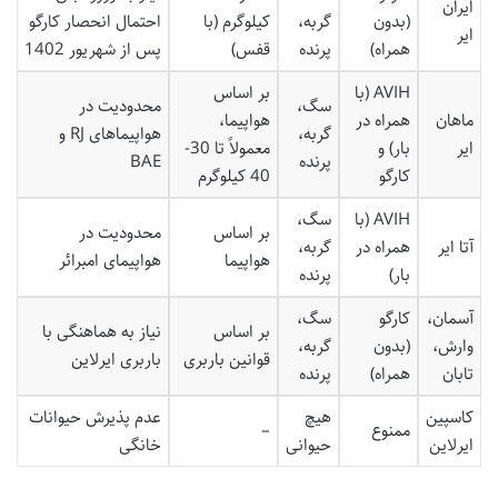
ایران
(بدون
گربه،
کیلوگرم (با
احتمال انحصار کارگو
ایر
همراه)
پرنده
قفس)
پس از شهریور 1402
AVIH (با
بر اساس
سگ،
محدودیت در
ماهان
همراه در
هواپیما،
گربه،
هواپیماهای RJ و
ایر
بار) و
معمولاً تا 30-
پرنده
BAE
کارگو
40 کیلوگرم
AVIH (با
سگ،
بر اساس
محدودیت در
آتا ایر
همراه در
گربه،
هواپیما
هواپیمای امبرائر
بار)
پرنده
آسمان،
کارگو
سگ،
بر اساس
نیاز به هماهنگی با
وارش،
(بدون
گربه،
قوانین باربری
باربری ایرلاین
تابان
همراه)
پرنده
کاسپین
هیچ
عدم پذیرش حیوانات
ممنوع
–
ایرلاین
حیوانی
خانگی