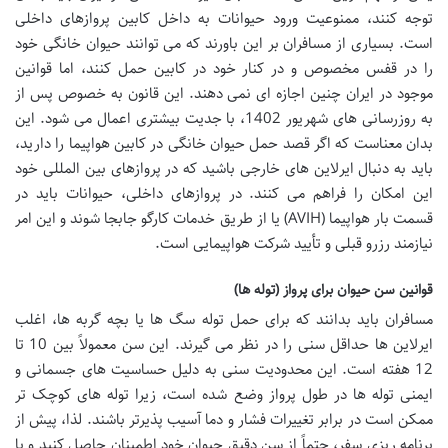
توجه کنند، ممنوعیت ورود حیوانات به داخل کابین پروازهای داخلی
است. بسیاری از مسافران بر این باورند که می توانند حیوان خانگی خود
را در قفس مخصوص و در کنار خود در کابین حمل کنند، اما قوانین
موجود در ایران چنین اجازه ای نمی دهند. این قانون به خصوص پس از
به روزرسانی های شهریور 1402، با جدیت بیشتری اعمال می شود. این
بدان معناست که اگر قصد
حمل حیوان خانگی در کابین هواپیما
را دارید،
باید به دنبال ایرلاین های خارجی باشید که در پروازهای بین المللی خود
این امکان را فراهم می کنند. در پروازهای داخلی، حیوانات باید در
قسمت بار هواپیما (AVIH) یا از طریق خدمات کارگو جابجا شوند و این امر
نیازمند رزرو قبلی و تأیید شرکت هواپیمایی است.
قوانین سن حیوان برای پرواز (توله ها)
مسافران باید بدانند که برای حمل توله سگ ها یا بچه گربه ها، اغلب
ایرلاین ها حداقل سنی را در نظر می گیرند. این سن معمولاً بین 10 تا
12 هفته است. این محدودیت سنی به دلیل حساسیت های جسمانی و
ایمنی توله ها در طول پرواز وضع شده است، زیرا توله های کوچک تر
ممکن است در برابر تغییرات فشار و دما آسیب پذیرتر باشند. لذا، پیش از
برنامه ریزی سفر، حتماً از سن دقیق حیوان خود اطمینان حاصل کنید و با