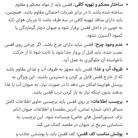
ساختار محکم و تهویه کافی:
قفس باید از مواد محکم و مقاوم
ساخته شده باشد تا در برابر ضربات احتمالی مقاوم باشد. همچنین،
باید دارای منافذ تهویه کافی در سه طرف باشد تا جریان هوای تازه
به خوبی در داخل قفس برقرار شود و حیوان دچار گرمازدگی یا
کمبود اکسیژن نشود.
عدم وجود چرخ:
قفس نباید دارای چرخ باشد. اگر چرخی روی قفس
نصب شده، باید قبل از پرواز جدا شود یا ثابت شود تا از حرکت
ناخواسته آن جلوگیری به عمل آید.
ظروف آب و غذا:
قفس باید مجهز به ظروف آب و غذای مقاوم باشد
که از خارج قفس قابل پر کردن و دسترسی باشند. این ویژگی به
پرسنل هواپیما امکان می دهد تا در صورت نیاز، به حیوان آب یا غذا
بدهند بدون اینکه نیاز به باز کردن درب قفس باشد.
برچسب اطلاعات:
بر روی قفس باید برچسبی حاوی اطلاعات کامل
مسافر (نام، شماره تماس، آدرس مقصد) و اطلاعات حیوان (نام،
نژاد، دستورالعمل های خاص) چسبانده شود. این برچسب به
شناسایی سریع تر حیوان در مقصد کمک می کند.
پوشش مناسب کف قفس:
کف قفس باید با پوششی جاذب و