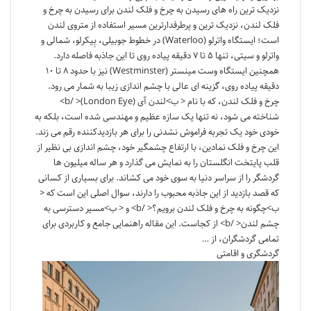
نزدیک ترین راه های رسیدن به چرخ و فلک لندن برای رسیدن به چرخ و
فلک لندن، نزدیک ترین و پرطرفدارترین مسیر استفاده از متروی لندن
است؛ ایستگاه واترلو (Waterloo) در خطوط جوبیلی، بِیکرلو، شمالی و
واترلو و سیتی، تنها ۵ تا ۷ دقیقه پیاده روی تا این جاذبه فاصله دارد.
همچنین ایستگاه وست مینستر (Westminster) نیز با حدود ۸ تا ۱۰
دقیقه پیاده روی، گزینه ای عالی با چشم اندازی زیبا به شمار می رود.
چرخ و فلک لندن، که با نام < ب>لندن آی (London Eye)< /b>
شناخته می شود، نه تنها یک سازه عظیم و مهندسی شده است، بلکه به
خودی خود یک تجربه فراموش نشدنی را برای هر بازدیدکننده رقم می زند.
این چرخ و فلک نمادین، با ارتفاع چشمگیر خود، چشم اندازی بی نظیر از
قلب پایتخت انگلستان را به نمایش می گذارد و هر ساله میلیون ها
گردشگر را از سراسر دنیا به سوی خود می کشاند. برای بسیاری از کسانی
که قصد بازدید از این جاذبه محبوب را دارند، سوال اصلی این است که <
ب>چگونه به چرخ و فلک لندن برویم؟< /b> و < ب>مسیر دسترسی به
چشم لندن< /b> از کجاست. این مقاله راهنمایی جامع و کاربردی برای
تمامی گردشگران، از …
گردشگری و اقامتی