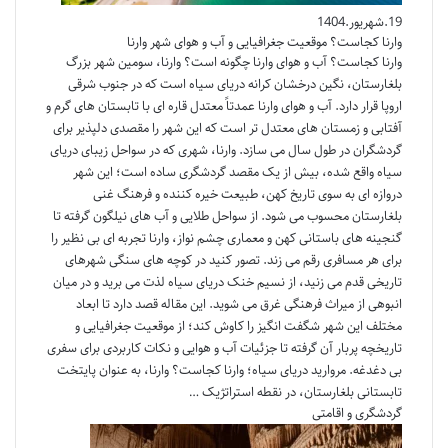
19.شهریور.1404
وارنا کجاست؟ موقعیت جغرافیایی و آب و هوای شهر وارنا
وارنا کجاست؟ آب و هوای وارنا چگونه است؟ وارنا، سومین شهر بزرگ
بلغارستان، نگین درخشان کرانه دریای سیاه است که در جنوب شرقی
اروپا قرار دارد. آب و هوای وارنا عمدتاً معتدل قاره ای با تابستان های گرم و
آفتابی و زمستان های معتدل تر است که این شهر را مقصدی دلپذیر برای
گردشگران در طول سال می سازد. وارنا، شهری که در سواحل زیبای دریای
سیاه واقع شده، بیش از یک مقصد گردشگری ساده است؛ این شهر
دروازه ای به سوی تاریخ کهن، طبیعت خیره کننده و فرهنگ غنی
بلغارستان محسوب می شود. از سواحل طلایی و آب های نیلگون گرفته تا
گنجینه های باستانی کهن و معماری چشم نواز، وارنا تجربه ای بی نظیر را
برای هر مسافری رقم می زند. تصور کنید در کوچه های سنگی شهرهای
تاریخی قدم می زنید، از نسیم خنک دریای سیاه لذت می برید و در میان
انبوهی از میراث فرهنگی غرق می شوید. این مقاله قصد دارد تا ابعاد
مختلف این شهر شگفت انگیز را کاوش کند؛ از موقعیت جغرافیایی و
تاریخچه پربار آن گرفته تا جزئیات آب و هوایی و نکات کاربردی برای سفری
بی دغدغه. مروارید دریای سیاه؛ وارنا کجاست؟ وارنا، به عنوان پایتخت
تابستانی بلغارستان، در نقطه استراتژیک …
گردشگری و اقامتی