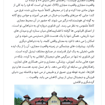
واقعیت مجازی چیست؟ راهنمای کامل دنیای VR و آینده آن
واقعیت مجازی واقعیت مجازی (VR)، تجربه ای است که فرد را به کلی از
جهان مادی جدا کرده و او را در محیطی کاملاً شبیه سازی شده غرق می
کند؛ جایی که مرزهای واقعیت و خیال در هم می آمیزند و حواس پنج گانه
به گونه ای هوشمندانه درگیر می شوند که حضور در آن محیط مجازی
کاملاً ملموس به نظر می رسد. این فناوری دروازه ای به دنیاهایی نو است،
از اعماق اقیانوس ها گرفته تا فضاپیماهای میان ستاره ای و میدان های
نبرد تاریخی، همگی تنها با یک هدست قابل دسترسی می شوند و این
امکان را می دهد تا فرد به معنای واقعی کلمه، پا به دنیاهای دیگری
بگذارد. پیشرفت های چشمگیر در زمینه واقعیت مجازی، آن را از یک ایده
علمی-تخیلی به یک ابزار قدرتمند در صنایع مختلف تبدیل کرده است.
این فناوری نه تنها در سرگرمی های دیجیتال انقلابی به پا کرده، بلکه در
حوزه هایی مانند آموزش، پزشکی، معماری و حتی همکاری های تجاری،
راهکارهای بی سابقه ای ارائه می دهد. با هر نسل جدید هدست ها و نرم
افزارها، تجربه غوطه وری عمیق تر و طبیعی تر می شود و فاصله بین دنیای
فیزیکی و دیجیتال بیش از پیش کاهش می یابد. واقعیت …
گردشگری و اقامتی