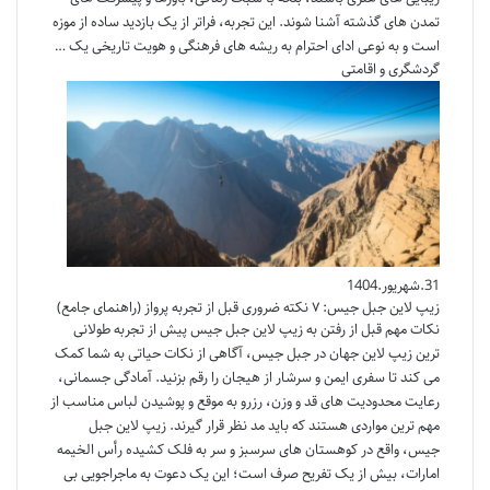
تمدن های گذشته آشنا شوند. این تجربه، فراتر از یک بازدید ساده از موزه
است و به نوعی ادای احترام به ریشه های فرهنگی و هویت تاریخی یک …
گردشگری و اقامتی
31.شهریور.1404
زیپ لاین جبل جیس: ۷ نکته ضروری قبل از تجربه پرواز (راهنمای جامع)
نکات مهم قبل از رفتن به زیپ لاین جبل جیس پیش از تجربه طولانی
ترین زیپ لاین جهان در جبل جیس، آگاهی از نکات حیاتی به شما کمک
می کند تا سفری ایمن و سرشار از هیجان را رقم بزنید. آمادگی جسمانی،
رعایت محدودیت های قد و وزن، رزرو به موقع و پوشیدن لباس مناسب از
مهم ترین مواردی هستند که باید مد نظر قرار گیرند. زیپ لاین جبل
جیس، واقع در کوهستان های سرسبز و سر به فلک کشیده رأس الخیمه
امارات، بیش از یک تفریح صرف است؛ این یک دعوت به ماجراجویی بی