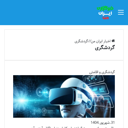
منو
اخبار ایران من
//
گردشگری
گردشگری
گردشگری و اقامتی
31.شهریور.1404