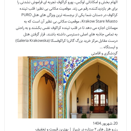
الهام بخش و امکاناتی لوکس، پورو کراکوف تجربه ای فراموش نشدنی را
برای هر بازدیدکننده رقم می زند. موقعیت مکانی بی نظیر: قلب تپنده
کراکوف در دستان شما یکی از برجسته ترین ویژگی های هتل PURO
Krakow Stare Miasto، موقعیت مکانی بی نظیر آن است که به
مهمانان اجازه می دهد تا در قلب تپنده کراکوف نفس بکشند و به راحتی
به تمامی جاذبه های اصلی دسترسی داشته باشند. قرار گرفتن هتل
درست مقابل مرکز خرید بزرگ گالریا کراکوفسکا (Galeria Krakowska)
و ایستگاه …
گردشگری و اقامتی
20.شهریور.1404
رزرو هتل های ۲ ستاره در شیراز | بهترین قیمت و تخفیف