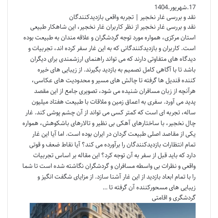
17.شهریور.1404
نقد و بررسی غار نخجیر | تجربه واقعی بازدیدکنندگان
نقد و بررسی غار نخجیر از نظر کاربران غار نخجیر، این شاهکار طبیعی
استان مرکزی، همواره مورد توجه گردشگران و علاقه مندان به طبیعت بوده
است. کاربران و بازدیدکنندگانی که به این غار سفر کرده اند، تجربیات و
دیدگاه های متفاوتی دارند که می تواند راهنمای ارزشمندی برای دیگران
باشد تا با آگاهی کامل تصمیم به بازدید بگیرند. از زیبایی های خیره
کننده قندیل ها گرفته تا چالش های مسیر و محدودیت های عکاسی،
هرآنچه از زبان مسافران شنیده می شود، تصویری جامع از این مقصد
پدید می آورد. سفری به اعماق زمین و ملاقات با طبیعت هفتاد میلیون
ساله، تجربه ای است که کمتر کسی می تواند از آن چشم پوشی کند. غار
چال نخجیر، با ساختارهای آهکی بی نظیر و تالارهای باشکوهش، همواره
یکی از مقاصد اصلی طبیعت گردان در ایران بوده است. اما آیا این غار
تمام انتظارات بازدیدکنندگان را برآورده می کند؟ آیا نقاط ضعف و قوتی
دارد که باید قبل از سفر به آن توجه کرد؟ این مقاله بر اساس تجربیات
واقعی و نظرات بی واسطه مسافران و گردشگران نگاشته شده است تا شما
را با تمام ابعاد بازدید از این غار آشنا سازد. از مزایای شگفت انگیز و
زیبایی های مسحورکننده آن گرفته تا …
گردشگری و اقامتی