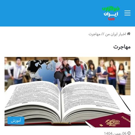
منو
اخبار ایران من
//
مهاجرت
مهاجرت
آموزش
06.بهمن.1404