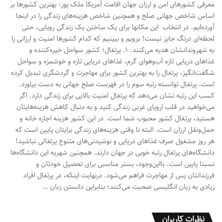
معرفی کشورهای امن و ارزان جهان اقامت آمریکا ملک پور: بهترین کشورها بر
اساس شاخص جهانی صلح و همچنین شاخص هزینه­‌های زندگی را در اینجا
آورده‌­ایم. در انتخاب این مکان­ها برای یک ساختن یک زندگی رویایی، حتی
لحظه­‌ای درنگ جایز نیست! برویم و ببینیم که کدام کشورها امنیت و ارزانی را
به شهروندانشان هدیه می‌کنند. ۱. پرتغال؛ کشور سواحل خیره‌کننده و
غذاهای دریایی تازه آب‌وهوای گرم، غذاهای دریایی تازه و خوشمزه و سواحل
شگفت‌انگیز، پرتغال را به بهترین کشور برای مهاجرت و گردشگری تبدیل کرده
است. پرتغال توانسته رتبه سوم را در فهرست صلح جهانی به دست بیاورد.
کسب این رتبه نشان می‌دهد که پرتغال امنیت بالایی برای زندگی دارد. اگر
می‌خواهید در قلب اروپای غربی زندگی کنید و به دنبال کاهش هزینه‌هایتان
هستید، پرتغال کشور محبوب شما است. در این کشور هزینه اجاره خانه و
حمل‌ونقل ارزان است. البته تا وقتی هزینه‌های زندگی برایتان پایین است که
هر روز مشغول صرف غذاهای دریایی و نوشیدنی‌های متنوع پرتغالی نباشید!
دانشگاه‌های پرتغال رتبه خوبی در جهان دارند. همچنین شهریه این دانشگاه‌ها
نسبتا پایین است. بااین‌وجود، بستر مناسبی برای تحصیل خودتان و
فرزندانتان پس از مهاجرت فراهم می‌شود. درنهایت اینکه، در پرتغال افراد
زیادی به زبان انگلیسی صحبت می‌کنند؛ بنابراین دانستن زبان …
نظرات کاربران