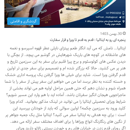
گردشگری و اقامتی
30.بهمن.1403
پنجره ای رو به ایتالیا : قدم به قدم تا ویزا و قرار سفارت
ایتالیا… نامش که می آید انگار طعم پیتزای ناپلی عطر قهوه اسپرسو و نغمه
های عاشقانه در کوچه های باریک شهرهایش در گوشم می پیچد. از بچگی با
دیدن عکس های کولوسئوم و برج پیزا قلبم برای سفر به این سرزمین تاریخ و
هنر پر می کشید. حالا که بزرگتر شده ام و تصمیمم برای سفر جدی تر اولین
قدم گرفتن ویزا است. شاید برای خیلی ها ویزا گرفتن یک پروسه اداری خشک
و خسته کننده به نظر برسد اما من می خواهم این سفر پیش از سفر را با شما
همراه شوم و نشان دهم که حتی همین مراحل اولیه هم می تواند بخشی از
ماجراجویی هیجان انگیز سفرتان باشد. آماده اید با هم وارد این مسیر شویم؟
شرایط ویزای تحصیلی ایتالیا را می توانید در لینک مذکور بخوانید. کدام ویزا
کلید ورود به سرزمین چکمه؟ اولین سوالی که باید از خودتان بپرسید این
است : برای چه هدفی به ایتالیا سفر می کنید؟ ایتالیا مثل یک جعبه جواهر پر
از نگین های رنگارنگ انواع ویزاها را برای اهداف مختلف سفر ارائه می دهد.
اگر رویای قدم زدن در خیابان های رم و خوردن بستنی ژلاتو دارید ویزای