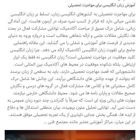
آموزش زبان انگلیسی برای مهاجرت تحصیلی
برای مهاجرت تحصیلی به کشورهای انگلیسی زبان، تسلط بر زبان انگلیسی
نقشی حیاتی دارد که فراتر از کسب نمره صرف در آزمون هاست. این آمادگی
زبانی، شامل درک عمیق از مباحث آکادمیک، توانایی مشارکت فعال در بحث
ها، نگارش مقالات علمی و ارائه شفاهی مطالب است و دروازه ورود به دنیای
جدیدی از فرصت های آموزشی و شغلی را می گشاید. این مقاله راهنمایی
جامع برای تقویت زبان انگلیسی آکادمیک ارائه می دهد. چرا زبان انگلیسی
کلید موفقیت در مهاجرت تحصیلی است؟ زبان انگلیسی نه فقط یک ابزار
ارتباطی، بلکه شالوده موفقیت در محیط های آکادمیک بین المللی است.
دانشجویانی که قصد مهاجرت تحصیلی دارند، باید به سطحی از زبان برسند
که بتوانند از عهده چالش های دانشگاهی برآیند. این چالش ها شامل درک
کامل سخنرانی ها و کلاس ها، مشارکت فعال در گروه های درسی و نگارش
صحیح مقالات و پایان نامه ها می شود. محیط دانشگاهی خارجی نیازمند
مهارت های زبانی ویژه ای است که صرفاً با گذراندن چند دوره زبان عمومی به
دست نمی آید. توانایی تحلیل متون پیچیده، بیان منطقی استدلال ها و دفاع
از ایده ها، همگی بخش جدایی ناپذیری از یک تجربه تحصیلی موفق هستند.
در این میان، مراکز آموزشی معتبر مانند مجتمع فنی …