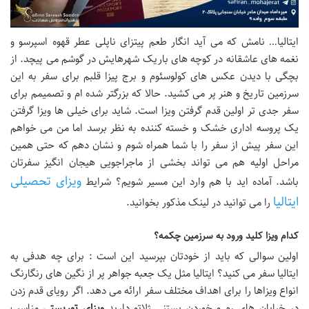
ایتالیا… نامش که می آید انگار طعم پیتزای ناپلی عطر قهوه اسپرسو و
نغمه های عاشقانه در کوچه های باریک شهرهایش در گوشم می پیچد. از
بچگی با دیدن عکس های کولوسئوم و برج پیزا قلبم برای سفر به این
سرزمین تاریخ و هنر پر می کشید. حالا که بزرگتر شده ام و تصمیمم برای
سفر جدی تر اولین قدم گرفتن ویزا است. شاید برای خیلی ها ویزا گرفتن
یک پروسه اداری خشک و خسته کننده به نظر برسد اما من می خواهم
این سفر پیش از سفر را با شما همراه شوم و نشان دهم که حتی همین
مراحل اولیه هم می تواند بخشی از ماجراجویی هیجان انگیز سفرتان
ویزای تحصیلی
باشد. آماده اید با هم وارد این مسیر شویم؟ شرایط
ایتالیا
را می توانید در لینک مذکور بخوانید.
کدام ویزا کلید ورود به سرزمین چکمه؟
اولین سوالی که باید از خودتان بپرسید این است : برای چه هدفی به
ایتالیا سفر می کنید؟ ایتالیا مثل یک جعبه جواهر پر از نگین های رنگارنگ
انواع ویزاها را برای اهداف مختلف سفر ارائه می دهد. اگر رویای قدم زدن
در خیابان های رم و خوردن بستنی ژلاتو دارید
ویزای توریستی
مناسب