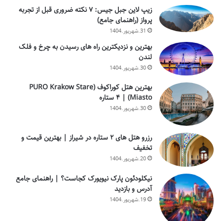
زیپ لاین جبل جیس: ۷ نکته ضروری قبل از تجربه
پرواز (راهنمای جامع)
31.شهریور.1404
بهترین و نزدیکترین راه های رسیدن به چرخ و فلک
لندن
30.شهریور.1404
بهترین هتل کوراکوف (PURO Krakow Stare
Miasto) | ۴ ستاره
30.شهریور.1404
رزرو هتل های ۲ ستاره در شیراز | بهترین قیمت و
تخفیف
20.شهریور.1404
نیکلودئون پارک نیویورک کجاست؟ | راهنمای جامع
آدرس و بازدید
19.شهریور.1404