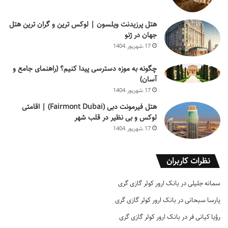
هتل پرزیدنت ویلسون | لوکس ترین و گران ترین هتل
جهان در ژنو
17.شهریور.1404
چگونه به موزه دسترسی پیدا کنیم؟ (راهنمای جامع و
آسان)
17.شهریور.1404
هتل فیرمونت دبی (Fairmont Dubai) | اقامتی
لوکس و بی نظیر در قلب شهر
17.شهریور.1404
نظرات کاربران
سمانه جلیلی
در
بانک ارور کولر گازی گری
پارسا سبحانی
در
بانک ارور کولر گازی گری
رؤیا کیانی فر
در
بانک ارور کولر گازی گری