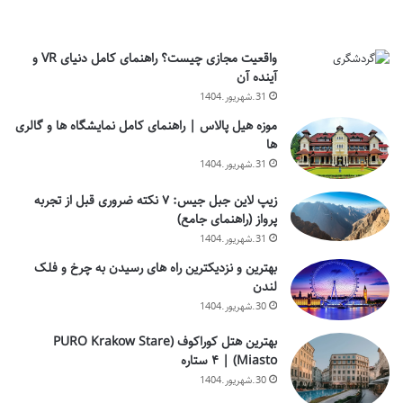
واقعیت مجازی چیست؟ راهنمای کامل دنیای VR و
آینده آن
31.شهریور.1404
موزه هیل پالاس | راهنمای کامل نمایشگاه ها و گالری
ها
31.شهریور.1404
زیپ لاین جبل جیس: ۷ نکته ضروری قبل از تجربه
پرواز (راهنمای جامع)
31.شهریور.1404
بهترین و نزدیکترین راه های رسیدن به چرخ و فلک
لندن
30.شهریور.1404
بهترین هتل کوراکوف (PURO Krakow Stare
Miasto) | ۴ ستاره
30.شهریور.1404