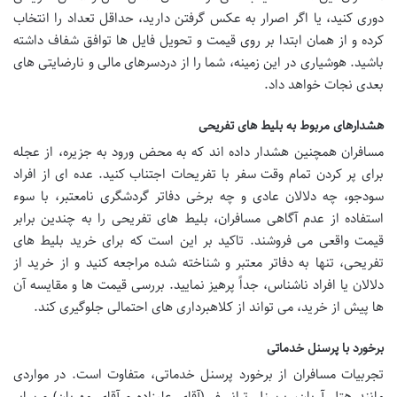
دوری کنید، یا اگر اصرار به عکس گرفتن دارید، حداقل تعداد را انتخاب
کرده و از همان ابتدا بر روی قیمت و تحویل فایل ها توافق شفاف داشته
باشید. هوشیاری در این زمینه، شما را از دردسرهای مالی و نارضایتی های
بعدی نجات خواهد داد.
هشدارهای مربوط به بلیط های تفریحی
مسافران همچنین هشدار داده اند که به محض ورود به جزیره، از عجله
برای پر کردن تمام وقت سفر با تفریحات اجتناب کنید. عده ای از افراد
سودجو، چه دلالان عادی و چه برخی دفاتر گردشگری نامعتبر، با سوء
استفاده از عدم آگاهی مسافران، بلیط های تفریحی را به چندین برابر
قیمت واقعی می فروشند. تاکید بر این است که برای خرید بلیط های
تفریحی، تنها به دفاتر معتبر و شناخته شده مراجعه کنید و از خرید از
دلالان یا افراد ناشناس، جداً پرهیز نمایید. بررسی قیمت ها و مقایسه آن
ها پیش از خرید، می تواند از کلاهبرداری های احتمالی جلوگیری کند.
برخورد با پرسنل خدماتی
تجربیات مسافران از برخورد پرسنل خدماتی، متفاوت است. در مواردی
مانند هتل آریان، پرسنل ترانسفر (آقای علیزاده و آقای مهربان) و سایر