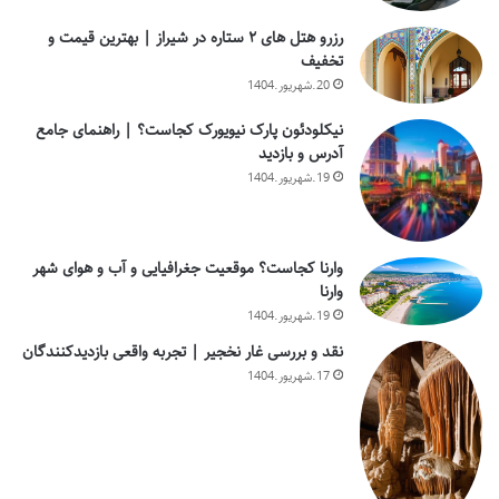
رزرو هتل های ۲ ستاره در شیراز | بهترین قیمت و
تخفیف
20.شهریور.1404
نیکلودئون پارک نیویورک کجاست؟ | راهنمای جامع
آدرس و بازدید
19.شهریور.1404
وارنا کجاست؟ موقعیت جغرافیایی و آب و هوای شهر
وارنا
19.شهریور.1404
نقد و بررسی غار نخجیر | تجربه واقعی بازدیدکنندگان
17.شهریور.1404