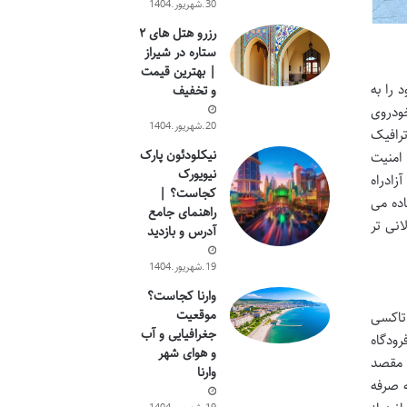
30.شهریور.1404
رزرو هتل های ۲
ستاره در شیراز
| بهترین قیمت
 را به
و تخفیف
ودروی
20.شهریور.1404
ترافیک
نیکلودئون پارک
 امنیت
نیویورک
زادراه
کجاست؟ |
اده می
راهنمای جامع
انی تر
آدرس و بازدید
19.شهریور.1404
وارنا کجاست؟
موقعیت
 تاکسی
جغرافیایی و آب
رودگاه
و هوای شهر
ه مقصد
وارنا
 صرفه