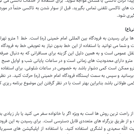
ا کردن تاکسی با مشکل مواجه شوید. برای استفاده از خدمات تاکسی می توا
کت های تاکسی تلفنی تماس بگیرید. قبل از سوار شدن به تاکسی حتماً در مورد
گیری شود.
نی(ع)
مترو یکی از مقرون به صرفه ترین و سریع ترین راه ها برای رسیدن به فرودگاه 
ت و شما می توانید با استفاده از این خط بدون نیاز به تعویض خط به فرودگاه 
 نقل عمومی است و به همین دلیل این گزینه برای مسافرانی که به دنبال صرف
 مترو دارای محدودیت های زمانی است و در ساعات پایانی شب و اوایل صبح ف
ترو ممکن است کمی دشوار باشد به خصوص در ساعات شلوغی. برای استفاده از
دا خود را به یکی از ایستگاه های خط 1 مترو برسانید و سپس به سمت ایستگاه فرودگاه امام خمینی (ره) حرکت کنید. در 
 طولانی باشد بنابراین بهتر است با در نظر گرفتن این موضوع برنامه ریزی ک
راحت ترین روش ها است به ویژه اگر با خانواده سفر می کنید یا بار زیادی به
ه و از طریق بزرگراه های متعددی قابل دسترسی است. برای رسیدن به این فرود
آیت الله سعیدی و لشگری استفاده کنید. با استفاده از اپلیکیشن های مسیری