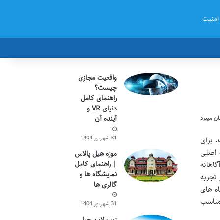
امنیت
واقعیت مجازی
چیست؟
راهنمای کامل
دنیای VR و
آینده آن
31.شهریور.1404
 برای
ه اصلی
موزه هیل پالاس
| راهنمای کامل
گاهانه
نمایشگاه ها و
 تجربه
گالری ها
اه های
 مناسب
31.شهریور.1404
زیپ لاین جبل