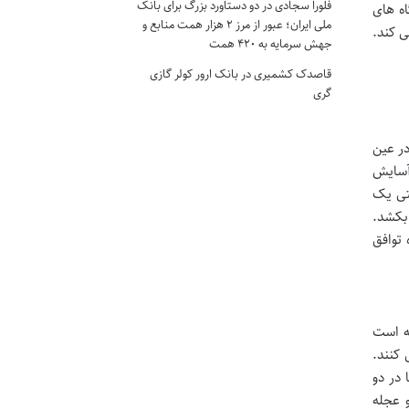
فلورا سجادی
در
دو دستاورد بزرگ برای بانک
 به سمت ایستگاه های
ملی ایران؛ عبور از مرز ۲ هزار همت منابع و
ی کند.
جهش سرمایه به ۴۲۰ همت
قاصدک کشمیری
در
بانک ارور کولر گازی
گری
در عین
 آسایش
تی یک
ن است بین 45 دقیقه تا 1.5 ساعت طول بکشد.
 توافق
فه است
حرکت می کنند.
در دو
و عجله