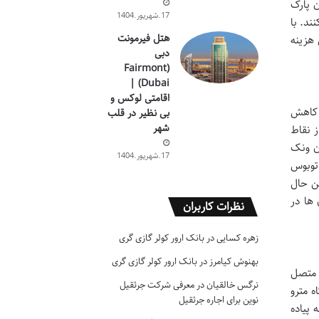
ن پارک
17.شهریور.1404
ند. با
هتل فیرمونت
هزینه
دبی
(Fairmont
Dubai) |
اقامتی لوکس و
ل کاهش
بی نظیر در قلب
شهر
ز نقاط
می رسد خط 370 است که از میدان ونک
17.شهریور.1404
اتوبوس
این حال
ها در
نظرات کاربران
زهره کسایی
در
بانک ارور کولر گازی گری
بهنوش کیامرز
در
بانک ارور کولر گازی گری
ودگاه مهرآباد متصل
نرگس خالقیان
در
معرفی شرکت جرثقیل
ه مترو
نوین برای اجاره جرثقیل
بوطه پیاده