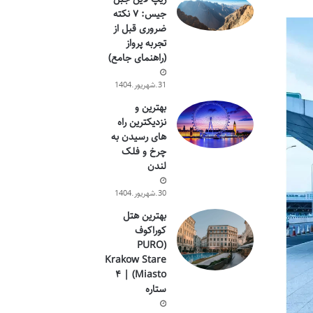
جیس: ۷ نکته
ضروری قبل از
تجربه پرواز
(راهنمای جامع)
31.شهریور.1404
بهترین و
نزدیکترین راه
های رسیدن به
چرخ و فلک
لندن
30.شهریور.1404
بهترین هتل
کوراکوف
(PURO
Krakow Stare
Miasto) | ۴
ستاره