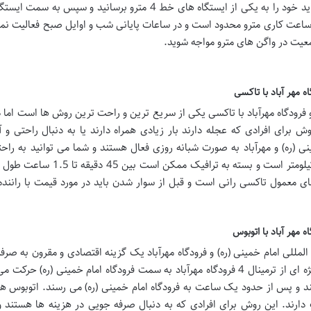
شوید. برای رسیدن به فرودگاه مهرآباد با مترو ابتدا باید خود را به یکی از ایستگاه های خط 4 مترو برسانید و سپس
ه ساعت کاری مترو محدود است و در ساعات پایانی شب و اوایل صبح فعالیت نم
یت در واگن های مترو مواجه شوید.
ه مهر آباد با تاکسی
 و فرودگاه مهرآباد با تاکسی یکی از سریع ترین و راحت ترین روش ها است اما 
برای افرادی که عجله دارند بار زیادی همراه دارند یا به دنبال راحتی و
 (ره) و مهرآباد به صورت شبانه روزی فعال هستند و شما می توانید به راح
تاکسی رزرو کنید. فاصله بین دو فرودگاه حدود 50 کیلومتر است و بسته به ترافیک ممک
 های معمول تاکسی رانی است و قبل از سوار شدن باید در مورد قیمت با راننده
 مهر آباد با اتوبوس
 المللی امام خمینی (ره) و فرودگاه مهرآباد یک گزینه اقتصادی و مقرون به صر
اما زمان برتر از سایر روش ها است. اتوبوس های ویژه ای از ترمینال 4 فرودگاه مهرآباد به سمت فرودگاه امام خمینی (ره) 
و پس از حدود یک ساعت به فرودگاه امام خمینی (ره) می رسند. اتوبوس ها 
ف دارند. این روش برای افرادی که به دنبال صرفه جویی در هزینه ها هستند 