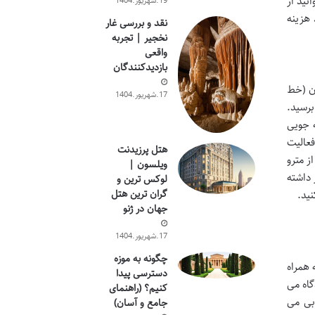
نید از
19.شهریور.1404
 هزینه
نقد و بررسی غار
نخجیر | تجربه
واقعی
بازدیدکنندگان
بین المللی امام خمینی (ره) است. خط 1 مترو تهران (خط
17.شهریور.1404
برسید.
ه جویی
عالیت
هتل پرزیدنت
 مترو
ویلسون |
نظر داشته
لوکس ترین و
گران ترین هتل
نید.
جهان در ژنو
17.شهریور.1404
چگونه به موزه
 همراه
دسترسی پیدا
گاه می
کنیم؟ (راهنمای
ابی می
جامع و آسان)