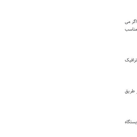
گر می
مناسب
 میزان ترافیک
ز طریق
 متصل است. فرودگاه مهرآباد دارای دو ایستگاه مترو است: ایستگاه پایانه 1 و 2 و ایستگاه