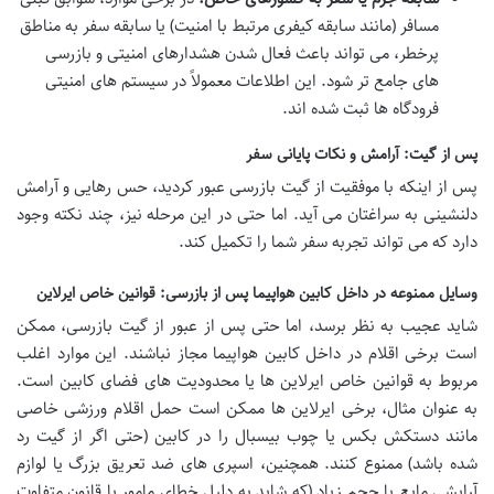
مسافر (مانند سابقه کیفری مرتبط با امنیت) یا سابقه سفر به مناطق
پرخطر، می تواند باعث فعال شدن هشدارهای امنیتی و بازرسی
های جامع تر شود. این اطلاعات معمولاً در سیستم های امنیتی
فرودگاه ها ثبت شده اند.
پس از گیت: آرامش و نکات پایانی سفر
پس از اینکه با موفقیت از گیت بازرسی عبور کردید، حس رهایی و آرامش
دلنشینی به سراغتان می آید. اما حتی در این مرحله نیز، چند نکته وجود
دارد که می تواند تجربه سفر شما را تکمیل کند.
وسایل ممنوعه در داخل کابین هواپیما پس از بازرسی: قوانین خاص ایرلاین
شاید عجیب به نظر برسد، اما حتی پس از عبور از گیت بازرسی، ممکن
است برخی اقلام در داخل کابین هواپیما مجاز نباشند. این موارد اغلب
مربوط به قوانین خاص ایرلاین ها یا محدودیت های فضای کابین است.
به عنوان مثال، برخی ایرلاین ها ممکن است حمل اقلام ورزشی خاصی
مانند دستکش بکس یا چوب بیسبال را در کابین (حتی اگر از گیت رد
شده باشد) ممنوع کنند. همچنین، اسپری های ضد تعریق بزرگ یا لوازم
آرایشی مایع با حجم زیاد (که شاید به دلیل خطای مامور یا قانون متفاوت