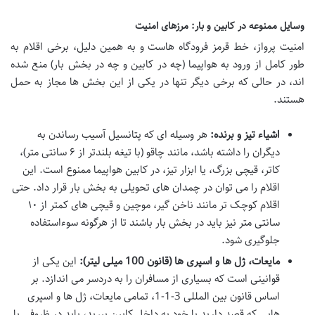
وسایل ممنوعه در کابین و بار: مرزهای امنیت
امنیت پرواز، خط قرمز فرودگاه هاست و به همین دلیل، برخی اقلام به
طور کامل از ورود به هواپیما (چه در کابین و چه در بخش بار) منع شده
اند، در حالی که برخی دیگر تنها در یکی از این بخش ها مجاز به حمل
هستند.
اشیاء تیز و برنده:
هر وسیله ای که پتانسیل آسیب رساندن به
دیگران را داشته باشد، مانند چاقو (با تیغه بلندتر از ۶ سانتی متر)،
کاتر، قیچی بزرگ، یا ابزار تیز، در کابین هواپیما ممنوع است. این
اقلام را می توان در چمدان های تحویلی به بخش بار قرار داد. حتی
اقلام کوچک تر مانند ناخن گیر، موچین و قیچی های کمتر از ۱۰
سانتی متر نیز باید در بخش بار باشند تا از هرگونه سوءاستفاده
جلوگیری شود.
مایعات، ژل ها و اسپری ها (قانون 100 میلی لیتر):
این یکی از
قوانینی است که بسیاری از مسافران را به دردسر می اندازد. بر
اساس قانون بین المللی 3-1-1، تمامی مایعات، ژل ها و اسپری
هایی که قصد دارید با خود به داخل کابین ببرید، باید در ظروفی با