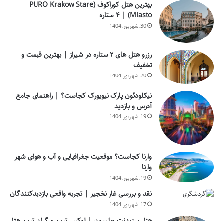
بهترین هتل کوراکوف (PURO Krakow Stare
Miasto) | ۴ ستاره
30.شهریور.1404
رزرو هتل های ۲ ستاره در شیراز | بهترین قیمت و
تخفیف
20.شهریور.1404
نیکلودئون پارک نیویورک کجاست؟ | راهنمای جامع
آدرس و بازدید
19.شهریور.1404
وارنا کجاست؟ موقعیت جغرافیایی و آب و هوای شهر
وارنا
19.شهریور.1404
نقد و بررسی غار نخجیر | تجربه واقعی بازدیدکنندگان
17.شهریور.1404
هتل پرزیدنت ویلسون | لوکس ترین و گران ترین هتل