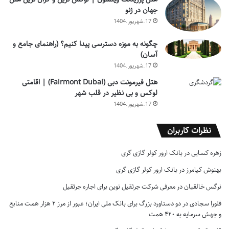
جهان در ژنو
17.شهریور.1404
چگونه به موزه دسترسی پیدا کنیم؟ (راهنمای جامع و
آسان)
17.شهریور.1404
هتل فیرمونت دبی (Fairmont Dubai) | اقامتی
لوکس و بی نظیر در قلب شهر
17.شهریور.1404
نظرات کاربران
زهره کسایی
در
بانک ارور کولر گازی گری
بهنوش کیامرز
در
بانک ارور کولر گازی گری
نرگس خالقیان
در
معرفی شرکت جرثقیل نوین برای اجاره جرثقیل
فلورا سجادی
در
دو دستاورد بزرگ برای بانک ملی ایران؛ عبور از مرز ۲ هزار همت منابع
و جهش سرمایه به ۴۲۰ همت