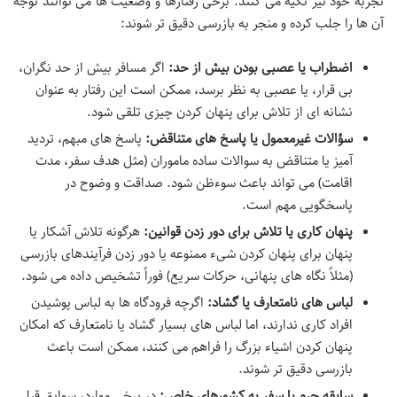
تجربه خود نیز تکیه می کنند. برخی رفتارها و وضعیت ها می توانند توجه
آن ها را جلب کرده و منجر به بازرسی دقیق تر شوند:
اضطراب یا عصبی بودن بیش از حد:
اگر مسافر بیش از حد نگران،
بی قرار، یا عصبی به نظر برسد، ممکن است این رفتار به عنوان
نشانه ای از تلاش برای پنهان کردن چیزی تلقی شود.
سؤالات غیرمعمول یا پاسخ های متناقض:
پاسخ های مبهم، تردید
آمیز یا متناقض به سوالات ساده ماموران (مثل هدف سفر، مدت
اقامت) می تواند باعث سوءظن شود. صداقت و وضوح در
پاسخگویی مهم است.
پنهان کاری یا تلاش برای دور زدن قوانین:
هرگونه تلاش آشکار یا
پنهان برای پنهان کردن شیء ممنوعه یا دور زدن فرآیندهای بازرسی
(مثلاً نگاه های پنهانی، حرکات سریع) فوراً تشخیص داده می شود.
لباس های نامتعارف یا گشاد:
اگرچه فرودگاه ها به لباس پوشیدن
افراد کاری ندارند، اما لباس های بسیار گشاد یا نامتعارف که امکان
پنهان کردن اشیاء بزرگ را فراهم می کنند، ممکن است باعث
بازرسی دقیق تر شوند.
سابقه جرم یا سفر به کشورهای خاص:
در برخی موارد، سوابق قبلی