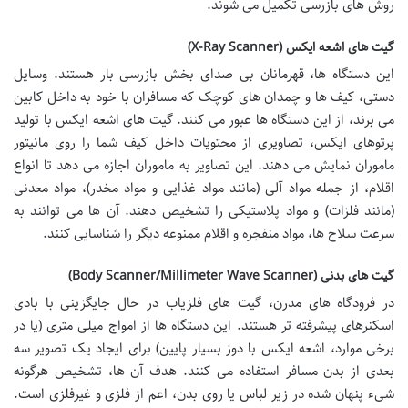
روش های بازرسی تکمیل می شوند.
گیت های اشعه ایکس (X-Ray Scanner)
این دستگاه ها، قهرمانان بی صدای بخش بازرسی بار هستند. وسایل
دستی، کیف ها و چمدان های کوچک که مسافران با خود به داخل کابین
می برند، از این دستگاه ها عبور می کنند. گیت های اشعه ایکس با تولید
پرتوهای ایکس، تصاویری از محتویات داخل کیف شما را روی مانیتور
ماموران نمایش می دهند. این تصاویر به ماموران اجازه می دهد تا انواع
اقلام، از جمله مواد آلی (مانند مواد غذایی و مواد مخدر)، مواد معدنی
(مانند فلزات) و مواد پلاستیکی را تشخیص دهند. آن ها می توانند به
سرعت سلاح ها، مواد منفجره و اقلام ممنوعه دیگر را شناسایی کنند.
گیت های بدنی (Body Scanner/Millimeter Wave Scanner)
در فرودگاه های مدرن، گیت های فلزیاب در حال جایگزینی با بادی
اسکنرهای پیشرفته تر هستند. این دستگاه ها از امواج میلی متری (یا در
برخی موارد، اشعه ایکس با دوز بسیار پایین) برای ایجاد یک تصویر سه
بعدی از بدن مسافر استفاده می کنند. هدف آن ها، تشخیص هرگونه
شیء پنهان شده در زیر لباس یا روی بدن، اعم از فلزی و غیرفلزی است.