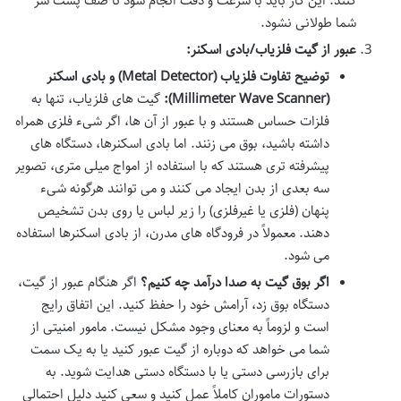
کنند. این کار باید با سرعت و دقت انجام شود تا صف پشت سر
شما طولانی نشود.
عبور از گیت فلزیاب/بادی اسکنر:
توضیح تفاوت فلزیاب (Metal Detector) و بادی اسکنر
(Millimeter Wave Scanner):
گیت های فلزیاب، تنها به
فلزات حساس هستند و با عبور از آن ها، اگر شیء فلزی همراه
داشته باشید، بوق می زنند. اما بادی اسکنرها، دستگاه های
پیشرفته تری هستند که با استفاده از امواج میلی متری، تصویر
سه بعدی از بدن ایجاد می کنند و می توانند هرگونه شیء
پنهان (فلزی یا غیرفلزی) را زیر لباس یا روی بدن تشخیص
دهند. معمولاً در فرودگاه های مدرن، از بادی اسکنرها استفاده
می شود.
اگر بوق گیت به صدا درآمد چه کنیم؟
اگر هنگام عبور از گیت،
دستگاه بوق زد، آرامش خود را حفظ کنید. این اتفاق رایج
است و لزوماً به معنای وجود مشکل نیست. مامور امنیتی از
شما می خواهد که دوباره از گیت عبور کنید یا به یک سمت
برای بازرسی دستی یا با دستگاه دستی هدایت شوید. به
دستورات ماموران کاملاً عمل کنید و سعی کنید دلیل احتمالی