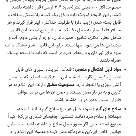
حجم حداکثر ۱۰۰ میلی لیتر (حدود ۳.۴ اونس) قرار داشته باشند.
تمامی این ظروف کوچک باید داخل یک کیسه پلاستیکی شفاف و
قابل بسته شدن (زیپ دار) با ظرفیت حداکثر ۱ لیتر قرار گیرند و هر
مسافر فقط مجاز به حمل یک کیسه از این نوع است. این قانون
شامل عطر، ادکلن، شامپو، خمیر دندان، لوازم آرایشی مایع، آب و
نوشیدنی ها می شود. تنها استثنا برای این قانون، شیر خشک یا آب
میوه برای نوزادان و داروهای ضروری است که باید با نسخه پزشک
همراه باشند.
مواد قابل اشتعال و منفجره:
فندک، کبریت، اسپری های قابل
اشتعال، کپسول گاز، مواد شیمیایی، و هرگونه ماده ای که پتانسیل
آتش سوزی یا انفجار دارد،
ممنوعیت مطلق
دارند. این اقلام نه در
کابین و نه در بار مجاز نیستند و حمل آن ها می تواند عواقب
قانونی بسیار جدی در پی داشته باشد.
سلاح های گرم و سرد:
حمل هر نوع سلاح گرم (مانند اسلحه،
مهمات) و سلاح سرد (مانند شمشیر، چاقوهای شکاری بزرگ) اکیداً
ممنوع است. حتی اگر مجوز حمل سلاح را داشته باشید، باید طبق
قوانین خاص ایرلاین و فرودگاه عمل کرده و معمولاً این اقلام را با