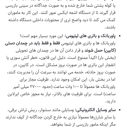
یا کوله پشتی شما خارج شده و به صورت جداگانه در سینی بازرسی
قرار گیرند تا از دستگاه اشعه ایکس عبور کنند. این کار به ماموران
کمک می کند تا دید واضح تری از محتویات داخلی دستگاه داشته
باشند.
پاوربانک و باتری های لیتیومی:
این مورد بسیار مهم است!
پاوربانک ها و باتری های لیتیومی
فقط و فقط باید در چمدان دستی
(کابین) حمل شوند
و قرار دادن آن ها در چمدان های تحویلی
(بخش بار) اکیداً ممنوع است. دلیل این قانون، خطر آتش سوزی یا
انفجار این باتری ها در صورت بروز مشکل است. در کابین، در
صورت بروز حادثه، خدمه می توانند به سرعت آن را مدیریت کنند،
اما در بخش بار، این امکان وجود ندارد. ظرفیت مجاز برای
پاوربانک ها معمولاً تا ۱۰۰ وات ساعت (حدود ۲۷۰۰۰ میلی آمپر
ساعت) است. برای ظرفیت های بالاتر، نیاز به مجوز خاص ایرلاین
دارید.
سایر وسایل الکترونیکی:
وسایلی مانند سشوار، ریش تراش برقی،
یا سایر شارژرها معمولاً نیازی به خارج کردن جداگانه از کیف ندارند
مگر اینکه مامور بازرسی از شما بخواهد.