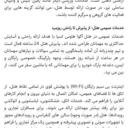
آرامش ذهنی است. امکانات ورزشی دیگر مانند زمین تنیس و والیبال
ساحلی نیز، در صورت ارائه توسط هتل، می توانند گزینه هایی برای
فعالیت های گروهی و سرگرم کننده باشند.
خدمات عمومی هتل: از پذیرش تا راحتی روزمره
خدمات عمومی در هتل آکوا هاوس اسپا با هدف ارائه راحتی و آسایش
حداکثری به مهمانان طراحی شده اند. پذیرش هتل 24 ساعته فعال است
و تیم چندزبانه آن آماده پاسخگویی به تمامی سوالات و نیازهای مهمانان
در هر ساعت از شبانه روز هستند. وجود پارکینگ خصوصی رایگان و
ایمن، دغدغه پارک خودرو را برای مهمانانی که با ماشین سفر می کنند، از
بین می برد.
اینترنت بی سیم رایگان (Wi-Fi) با پوشش قوی در تمامی نقاط هتل، از
اتاق ها تا فضاهای عمومی، امکان اتصال به دنیای بیرون و انجام کارهای
آنلاین را فراهم می کند. خدمات اتاق، خشکشویی، لباسشویی و اتوکشی
نیز برای رفاه بیشتر مهمانان ارائه می شوند. برای مسافران تجاری و
رویدادها، هتل (در صورت وجود) سالن های کنفرانس و رویدادهای مجهز
با تجهیزات صوتی و تصویری پیشرفته و همچنین یک مرکز تجاری را فراهم