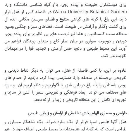
برای دوستداران طبیعت و پیاده روی، باغ گیاه شناسی دانشگاه وارنا
(Varna University Botanical Garden) در فاصله کمی از هتل قرار
دارد. این باغ با گونه های گیاهی متنوع و فضای سرسبز، مکانی ایده آل
برای گشت وگذار و آرامش در طبیعت است. فضاهای سبز و جنگلی وسیع
منطقه سنت کنستانتین و هلنا نیز فرصت های بی نظیری برای پیاده روی،
دویدن و دوچرخه سواری در میان عطر کاج و صدای پرندگان فراهم می
آورد. این محیط طبیعی و دنج، حس آرامش و تجدید قوا را در مهمانان
تقویت می کند.
علاوه بر این، با کمی فاصله از هتل، می توان به دیگر نقاط دیدنی و
تفریحی برجسته در منطقه وارنا دسترسی پیدا کرد. بازدید از حمام های
رومی باستانی وارنا، باغ دریایی شهر با آکواریوم و دلفیناریوم آن، و موزه
های مختلف می تواند ابعاد فرهنگی و تفریحی سفر را غنی تر سازد و
تجربه ای کامل از این منطقه تاریخی و زیبا را ارائه دهد.
طراحی و معماری الهام بخش: تلفیقی از آرامش و زیبایی طبیعی
هتل آکوا هاوس اسپا فراتر از یک سازه صرف، یک شاهکار معماری و
طراحی است که به گونه ای هنرمندانه با محیط طبیعی اطراف خود در هم