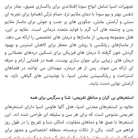
تجهیزات اسپا شامل انواع سونا (فنلاندی برای پاکسازی عمیق، بخار برای
تنفس بهتر و بیو سونا با دمای ملایم تر)، حمام ترکی (همام) برای تجربه ای
سنتی و آرامش بخش، جکوزی های پر جنب و جوش برای ماساژ ملایم
بدن و چشمه های آب گرم با فواید متعدد درمانی است. علاوه بر این،
هتل مجموعه وسیعی از ماساژها و درمان های تخصصی را ارائه می دهد.
از ماساژهای ریلکسی با روغن های معطر برای کاهش استرس و بهبود
گردش خون گرفته تا درمان های فیزیکی برای تسکین دردهای عضلانی و
درمان های زیبایی برای جوان سازی پوست، همه در فضایی آرام و حرفه
ای ارائه می شوند. پس از هر درمان، مهمانان می توانند در فضاهای
استراحت و ریلکسیشن بخش اسپا، با نوشیدنی های گیاهی تازه، به
آرامش نهایی دست یابند.
استخرهای بی کران و مناطق تفریحی: شنا و سرگرمی برای همه
علاوه بر استخرهای معدنی اسپا، هتل آکوا هاوس اسپا دارای استخرهای
تفریحی متنوعی است که برای هر سن و سلیقه ای طراحی شده اند. این
استخرها با عمق ها و دماهای متفاوت، امکان شنا و تفریح را در طول روز
فراهم می کنند. یکی از نکات برجسته، منطقه اختصاصی و مجهز برای
کودکان است. این بخش شامل یک استخر کم عمق و یک زمین بازی امن