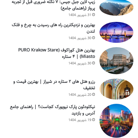
زیپ لاین جبل جیس: ۷ نکته ضروری قبل از تجربه
پرواز (راهنمای جامع)
31.شهریور.1404
بهترین و نزدیکترین راه های رسیدن به چرخ و فلک
لندن
30.شهریور.1404
بهترین هتل کوراکوف (PURO Krakow Stare
Miasto) | ۴ ستاره
30.شهریور.1404
رزرو هتل های ۲ ستاره در شیراز | بهترین قیمت و
تخفیف
20.شهریور.1404
نیکلودئون پارک نیویورک کجاست؟ | راهنمای جامع
آدرس و بازدید
19.شهریور.1404