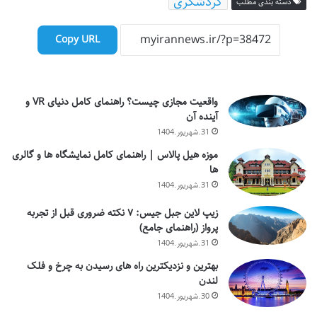
گردشگری
دسته بندی مطلب
Copy URL
واقعیت مجازی چیست؟ راهنمای کامل دنیای VR و
آینده آن
31.شهریور.1404
موزه هیل پالاس | راهنمای کامل نمایشگاه ها و گالری
ها
31.شهریور.1404
زیپ لاین جبل جیس: ۷ نکته ضروری قبل از تجربه
پرواز (راهنمای جامع)
31.شهریور.1404
بهترین و نزدیکترین راه های رسیدن به چرخ و فلک
لندن
30.شهریور.1404