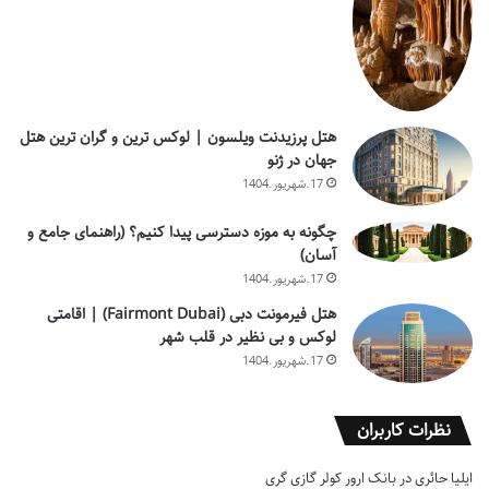
هتل پرزیدنت ویلسون | لوکس ترین و گران ترین هتل
جهان در ژنو
17.شهریور.1404
چگونه به موزه دسترسی پیدا کنیم؟ (راهنمای جامع و
آسان)
17.شهریور.1404
هتل فیرمونت دبی (Fairmont Dubai) | اقامتی
لوکس و بی نظیر در قلب شهر
17.شهریور.1404
نظرات کاربران
ایلیا حائری
در
بانک ارور کولر گازی گری