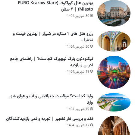
بهترین هتل کوراکوف (PURO Krakow Stare
Miasto) | ۴ ستاره
30.شهریور.1404
رزرو هتل های ۲ ستاره در شیراز | بهترین قیمت و
تخفیف
20.شهریور.1404
نیکلودئون پارک نیویورک کجاست؟ | راهنمای جامع
آدرس و بازدید
19.شهریور.1404
وارنا کجاست؟ موقعیت جغرافیایی و آب و هوای شهر
وارنا
19.شهریور.1404
نقد و بررسی غار نخجیر | تجربه واقعی بازدیدکنندگان
17.شهریور.1404