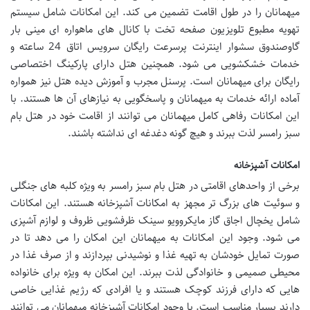
میهمانان را در طول اقامت تضمین می کند. این امکانات شامل سیستم
تهویه مطبوع تلویزیون صفحه تخت با کانال های ماهواره ای مینی بار
گاوصندوق سشوار اینترنت پرسرعت رایگان سرویس اتاق 24 ساعته و
خدمات خشکشویی می شود. همچنین هتل دارای پارکینگ اختصاصی
رایگان برای میهمانان است. پرسنل مجرب و آموزش دیده هتل نیز همواره
آماده ارائه خدمات به میهمانان و پاسخگویی به نیازهای آن ها هستند. با
این امکانات رفاهی کامل میهمانان می توانند از اقامت خود در هتل بام
سبز رامسر لذت ببرند و هیچ گونه دغدغه ای نداشته باشند.
امکانات آشپزخانه
برخی از واحدهای اقامتی در هتل بام سبز رامسر به ویژه کلبه های جنگلی
و سوئیت های بزرگ تر مجهز به امکانات آشپزخانه هستند. این امکانات
شامل یخچال اجاق گاز مایکروویو سینک ظرفشویی ظروف و لوازم آشپزی
می شود. وجود این امکانات به میهمانان این امکان را می دهد تا در
صورت تمایل خودشان به تهیه غذا و نوشیدنی بپردازند و از صرف غذا در
محیطی صمیمی و خانوادگی لذت ببرند. این امکان به ویژه برای خانواده
هایی که دارای فرزند کوچک هستند و یا افرادی که رژیم غذایی خاصی
دارند بسیار مناسب است. با وجود امکانات آشپزخانه میهمانان می توانند