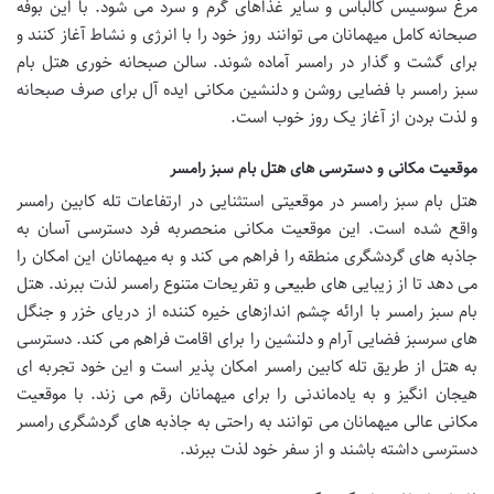
مرغ سوسیس کالباس و سایر غذاهای گرم و سرد می شود. با این بوفه
صبحانه کامل میهمانان می توانند روز خود را با انرژی و نشاط آغاز کنند و
برای گشت و گذار در رامسر آماده شوند. سالن صبحانه خوری هتل بام
سبز رامسر با فضایی روشن و دلنشین مکانی ایده آل برای صرف صبحانه
و لذت بردن از آغاز یک روز خوب است.
موقعیت مکانی و دسترسی های هتل بام سبز رامسر
هتل بام سبز رامسر در موقعیتی استثنایی در ارتفاعات تله کابین رامسر
واقع شده است. این موقعیت مکانی منحصربه فرد دسترسی آسان به
جاذبه های گردشگری منطقه را فراهم می کند و به میهمانان این امکان را
می دهد تا از زیبایی های طبیعی و تفریحات متنوع رامسر لذت ببرند. هتل
بام سبز رامسر با ارائه چشم اندازهای خیره کننده از دریای خزر و جنگل
های سرسبز فضایی آرام و دلنشین را برای اقامت فراهم می کند. دسترسی
به هتل از طریق تله کابین رامسر امکان پذیر است و این خود تجربه ای
هیجان انگیز و به یادماندنی را برای میهمانان رقم می زند. با موقعیت
مکانی عالی میهمانان می توانند به راحتی به جاذبه های گردشگری رامسر
دسترسی داشته باشند و از سفر خود لذت ببرند.