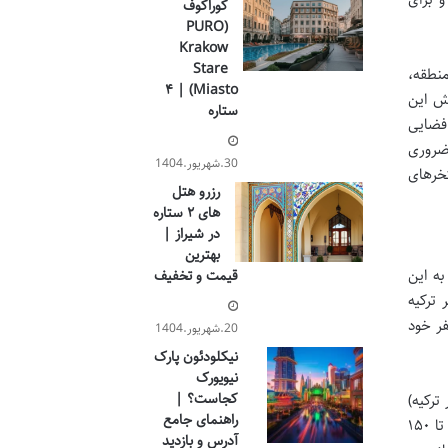
کوراکوف
(PURO
Krakow
Stare
منطقه،
Miasto) | ۴
خش این
ستاره
 فضایی
 ضروری
30.شهریور.1404
تخرهای
رزرو هتل
های ۲ ستاره
در شیراز |
بهترین
به این
قیمت و تخفیف
 ترکیه
فر خود
20.شهریور.1404
نیکلودئون پارک
نیویورک
کجاست؟ |
 بزرگسال که مایل به شنا در استخر است، مبلغی مشخص (معمولاً در حدود ۲۵۰ تا ۳۰۰ لیر ترکیه)
راهنمای جامع
است. برای کودکان نیز تعرفه های متفاوتی در نظر گرفته شده است؛ کودکان بین ۶ تا ۱۲ سال با پرداخت هزینه ای کمتر (حدود ۱۰۰ تا ۱۵۰
آدرس و بازدید