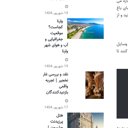
ما اجازه می
ای باغ
19.شهریور.1404
د و از
وارنا
کجاست؟
موقعیت
جغرافیایی و
 وسایل
آب و هوای شهر
می کنند تا
وارنا
19.شهریور.1404
نقد و بررسی غار
نخجیر | تجربه
واقعی
بازدیدکنندگان
17.شهریور.1404
هتل
پرزیدنت
ویلسون |
رود به