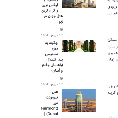
لوکس ترین
 ورودی
و گران ترین
 فراهم می
هتل جهان در
ژنو
17.شهریور.1404
، ممکن
چگونه به
ز سفر،
موزه
، و یا
دسترسی
 اطلاعات دقیقی در این زمینه ارائه دهند. جستجوی عباراتی مانند Cleopatra Pool entrance fee در زمان
پیدا کنیم؟
(راهنمای جامع
و آسان)
17.شهریور.1404
ه ریزی
هتل
 گزینه
فیرمونت
دبی
(Fairmont
Dubai) |