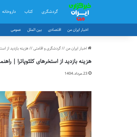
گردشگری
کتاب
داروخانه
اخبار ایران من
اقتصادی
بین الملل
عمومی
اخبار ایران من
//
گردشگری و اقامتی
//
هزینه بازدید از است
هزینه بازدید از استخرهای کلئوپاترا | راهن
23.مرداد.1404