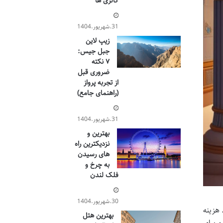
گالری ها
31.شهریور.1404
زیپ لاین
جبل جیس:
۷ نکته
ضروری قبل
از تجربه پرواز
(راهنمای جامع)
31.شهریور.1404
بهترین و
نزدیکترین راه
های رسیدن
به چرخ و
فلک لندن
30.شهریور.1404
 هزینه
بهترین هتل
و برای