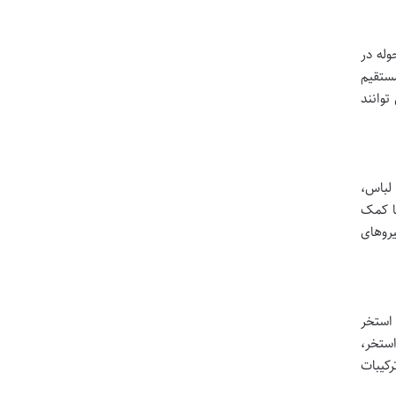
له در
مستقیم
توانند
لباس،
ا کمک
یروهای
استخر
استخر،
 ترکیبات