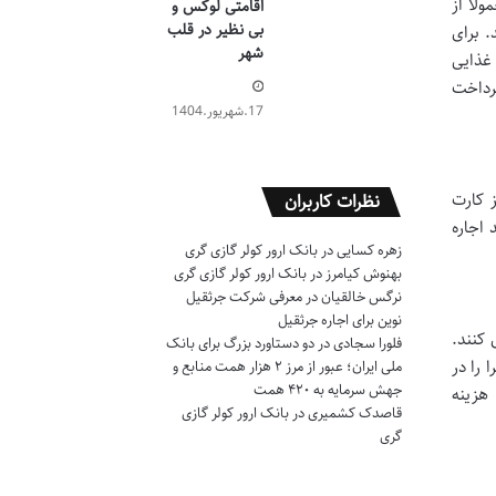
لاً از
اقامتی لوکس و
بی نظیر در قلب
. برای
شهر
 غذایی
رداخت
17.شهریور.1404
ز کارت
نظرات کاربران
 اجاره
زهره کسایی
در
بانک ارور کولر گازی گری
بهنوش کیامرز
در
بانک ارور کولر گازی گری
نرگس خالقیان
در
معرفی شرکت جرثقیل
نوین برای اجاره جرثقیل
 کنند.
فلورا سجادی
در
دو دستاورد بزرگ برای بانک
 را در
ملی ایران؛ عبور از مرز ۲ هزار همت منابع و
جهش سرمایه به ۴۲۰ همت
 هزینه
قاصدک کشمیری
در
بانک ارور کولر گازی
گری