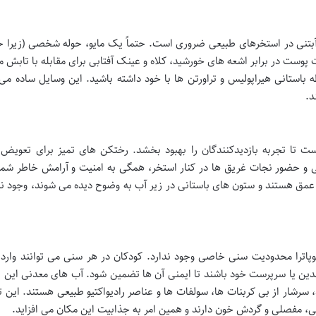
آبتنی در استخرهای طبیعی ضروری است. حتماً یک مایو، حوله شخصی (زیرا حو
پوست در برابر اشعه های خورشید، کلاه و عینک آفتابی برای مقابله با تابش 
باستانی هیراپولیس و تراورتن ها با خود داشته باشید. این وسایل ساده می 
د.
است تا تجربه بازدیدکنندگان را بهبود بخشد. رختکن های تمیز برای تعویض 
 و حضور نجات غریق ها در کنار استخر، همگی به امنیت و آرامش خاطر شم
عمق هستند و ستون های باستانی در زیر آب به وضوح دیده می شوند، وجود ن
پاترا محدودیت سنی خاصی وجود ندارد. کودکان در هر سنی می توانند وارد 
دین یا سرپرست خود باشند تا ایمنی آن ها تضمین شود. آب های معدنی این 
رجه سانتی گراد دارند، سرشار از بی کربنات ها، سولفات ها و عناصر رادیواکتیو طبیعی هستند. این
ی، مفصلی و گردش خون دارند و همین امر به جذابیت این مکان می افزاید.