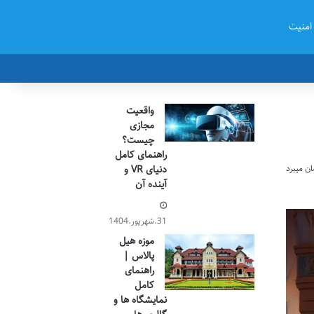
امنیت
واقعیت
مجازی
چیست؟
راهنمای کامل
دنیای VR و
آینده آن
31.شهریور.1404
موزه هیل
پالاس |
راهنمای
کامل
نمایشگاه ها و