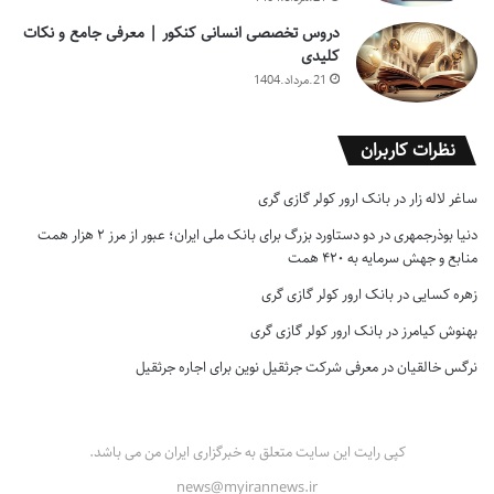
دروس تخصصی انسانی کنکور | معرفی جامع و نکات
کلیدی
21.مرداد.1404
نظرات کاربران
ساغر لاله زار
در
بانک ارور کولر گازی گری
دنیا بوذرجمهری
در
دو دستاورد بزرگ برای بانک ملی ایران؛ عبور از مرز ۲ هزار همت
منابع و جهش سرمایه به ۴۲۰ همت
زهره کسایی
در
بانک ارور کولر گازی گری
بهنوش کیامرز
در
بانک ارور کولر گازی گری
نرگس خالقیان
در
معرفی شرکت جرثقیل نوین برای اجاره جرثقیل
کپی رایت این سایت متعلق به خبرگزاری ایران من می باشد.
news@myirannews.ir