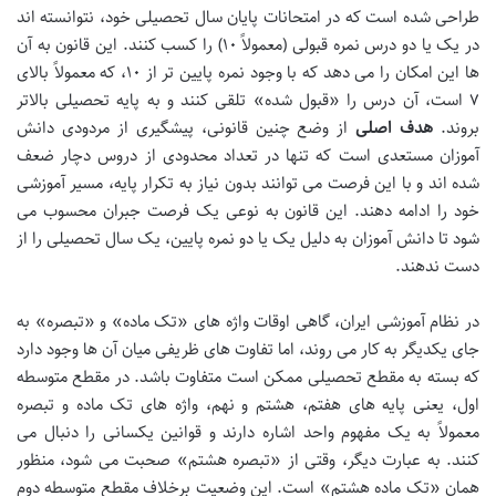
طراحی شده است که در امتحانات پایان سال تحصیلی خود، نتوانسته اند
در یک یا دو درس نمره قبولی (معمولاً ۱۰) را کسب کنند. این قانون به آن
ها این امکان را می دهد که با وجود نمره پایین تر از ۱۰، که معمولاً بالای
۷ است، آن درس را «قبول شده» تلقی کنند و به پایه تحصیلی بالاتر
بروند.
هدف اصلی
از وضع چنین قانونی، پیشگیری از مردودی دانش
آموزان مستعدی است که تنها در تعداد محدودی از دروس دچار ضعف
شده اند و با این فرصت می توانند بدون نیاز به تکرار پایه، مسیر آموزشی
خود را ادامه دهند. این قانون به نوعی یک فرصت جبران محسوب می
شود تا دانش آموزان به دلیل یک یا دو نمره پایین، یک سال تحصیلی را از
دست ندهند.
در نظام آموزشی ایران، گاهی اوقات واژه های «تک ماده» و «تبصره» به
جای یکدیگر به کار می روند، اما تفاوت های ظریفی میان آن ها وجود دارد
که بسته به مقطع تحصیلی ممکن است متفاوت باشد. در مقطع متوسطه
اول، یعنی پایه های هفتم، هشتم و نهم، واژه های تک ماده و تبصره
معمولاً به یک مفهوم واحد اشاره دارند و قوانین یکسانی را دنبال می
کنند. به عبارت دیگر، وقتی از «تبصره هشتم» صحبت می شود، منظور
همان «تک ماده هشتم» است. این وضعیت برخلاف مقطع متوسطه دوم