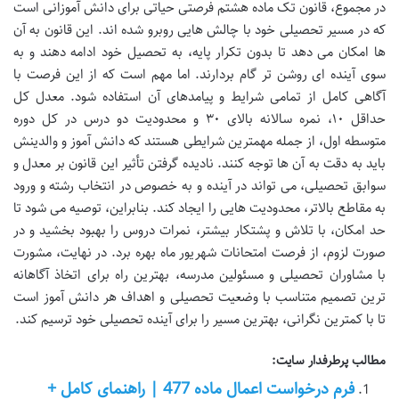
در مجموع، قانون تک ماده هشتم فرصتی حیاتی برای دانش آموزانی است
که در مسیر تحصیلی خود با چالش هایی روبرو شده اند. این قانون به آن
ها امکان می دهد تا بدون تکرار پایه، به تحصیل خود ادامه دهند و به
سوی آینده ای روشن تر گام بردارند. اما مهم است که از این فرصت با
آگاهی کامل از تمامی شرایط و پیامدهای آن استفاده شود. معدل کل
حداقل ۱۰، نمره سالانه بالای ۳۰ و محدودیت دو درس در کل دوره
متوسطه اول، از جمله مهمترین شرایطی هستند که دانش آموز و والدینش
باید به دقت به آن ها توجه کنند. نادیده گرفتن تأثیر این قانون بر معدل و
سوابق تحصیلی، می تواند در آینده و به خصوص در انتخاب رشته و ورود
به مقاطع بالاتر، محدودیت هایی را ایجاد کند. بنابراین، توصیه می شود تا
حد امکان، با تلاش و پشتکار بیشتر، نمرات دروس را بهبود بخشید و در
صورت لزوم، از فرصت امتحانات شهریور ماه بهره برد. در نهایت، مشورت
با مشاوران تحصیلی و مسئولین مدرسه، بهترین راه برای اتخاذ آگاهانه
ترین تصمیم متناسب با وضعیت تحصیلی و اهداف هر دانش آموز است
تا با کمترین نگرانی، بهترین مسیر را برای آینده تحصیلی خود ترسیم کند.
مطالب پرطرفدار سایت:
فرم درخواست اعمال ماده 477 | راهنمای کامل +