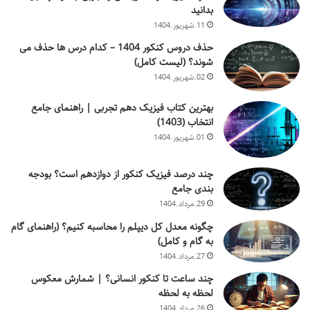
بدانید
11.شهریور.1404
حذف دروس کنکور 1404 – کدام درس ها حذف می
شوند؟ (لیست کامل)
02.شهریور.1404
بهترین کتاب فیزیک دهم تجربی | راهنمای جامع
انتخاب (1403)
01.شهریور.1404
چند درصد فیزیک کنکور از دوازدهم است؟ بودجه
بندی جامع
29.مرداد.1404
چگونه معدل کل دیپلم را محاسبه کنیم؟ (راهنمای گام
به گام و کامل)
27.مرداد.1404
چند ساعت تا کنکور انسانی؟ | شمارش معکوس
لحظه به لحظه
26.مرداد.1404