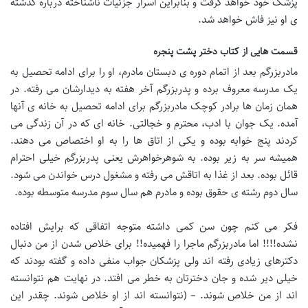
پزشک خود خواهد گرفت و بنابراین اسرار جزئیات ناشناخته درباره گذشته
ی او نیز فاش خواهد شد.
قسمت هایی از کتاب دختر پشت پنجره
مادربزرگم بعد از اتمام دوره ی دبستان مادرم، او را برای ادامه تحصیل به
یک مدرسه معروف برده و پدربزرگم آخر هفته به دیدارشان می رفته. در
همان زمان ها برادر کوچک مادربزرگم برای ادامه تحصیل به خانه ی آنها
آمده. یک جوان با ادب، محترم و خجالتی. خانه ای که در آن زندگی می
کردند پنج خوابه بوده و یکی از اتاق ها را به او اختصاص می دهند.
همیشه سر به زیر بوده. به شوهرخواهرش یعنی پدربزرگم خیلی احترام
قائل بوده. بعد از غذا به اتاقش می رفته و مشغول درس خواندن می شود.
سال دوم رشته ی حقوق بوده و مادرم هم سال سوم مدرسه متوسطه بوده.
فکر می کنم چون سن کمی داشته متوجه اتفاقی که برایش افتاده
نشده!!!! اما مادربزرگم ماجرا را فهمیده!! برای خلاص شدن از من دنبال
دکترهای زیادی رفته اند ولی پزشکان جواب منفی داده و گفته بودند که
خیلی دیر شده و جان دخترتان به خطر می افتد. در نهایت هم نتوانسته
اند از من خلاص شوند. – (نتوانسته اند از او خلاص شوند. چقدر این