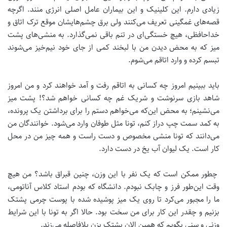
زیادی دارم. این کلینیک و این بیماران عامل اصلی انرژی منند. اگرچه
قصه‌های غمگینی تعریف می‌کنند ولی برق چشم‌هایشان موقع ترک اتاق و
خداحافظی، هیچ خستگی‌ای در تنم باقی نمی‌گذارد. به منشی‌های پشت
میز که به محض دیدن من با لبخند کمی ‌از جای خود نیم‌خیز می‌شوند
تبسم کرده و وارد اتاقم می‌شوم.
باید ببینیم امروز چه کسانی به اتاقم رفت و آمد خواهند کرد و من امروز
شاهد بازی سرنوشت و شریک غم چه کسانی خواهم شد؟! پشت میز
می‌نشینم؛ به محض این‌که می‌خواهم دستم را برای برداشتن یک پرونده،
به کمد سمت چپ دراز کنم، تونا مثل طوفان وارد می‌شود. خوانندگان من
می‌دانند که تونا منشی مخصوص و دست راست و همه چیز من در محل
کار است. یک لیوان آب یخ در دست دارد.
چطور ممکن است که یک نفر با این وزن، چنین قبراق باشد؟ من هیچ
وقت این‌طور فرز و چابک نبودم. دانشگاه که بودم استاد کلاس آناتومی،
ما را مجبور می‌کرد تا روی یک میز پوشیده شده با پوست چرمی ‌پشتک
بزنیم و چقدر این کار برای من سخت بود. حالا اگر به تونا با این شرایط
وزنی و سنی بگویم که همین الان پشتک بزن بلافاصله می‌زند.