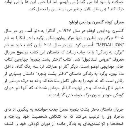
جملات را سرد ادا می کند.) می فهمم. اما آیا حس این ها را می تواند
درک کند؟ زنی مثل نالان چطور می تواند این را تحمل کند.
معرفی کوتاه گلسرن بودایجی اوغلو:
گلسرن بودایجی اوغلو در سال ۱۹۴۷ در آنکارا به دنیا آمد. وی در سال
۲۰۰۵ بزرگترین، اولین و تنها مرکز روان‌پزشکی ترکیه را در آنکارا به نام
“MEDALLION” تأسیس کرد. وی در سال ۲۰۱۱ اولین کتاب خود به نام
“برگرد به زندگی” را به چاپ رساند که داستان این کتاب موضوع سریال
معروف “عروس استانبول” شد. کتاب “دختر پشت پنجره” چهارمین کتاب
خانم بودایجی اوغلو است. دیگر آثار او عبارتند از: سه رنگ گناه، داخل
مادالیون، برگرد به زندگی داستان “دختر پشت پنجره” داستان بسیاری از
زنانی است که نه خود را به طور کامل شناخته‌اند و نه به درک درستی از
عشق نائل شده‌اند و در نهایت گرفتار مردانی شده‌اند که آنهـا نیز دوران
کودکی خود را بدون درک خوشبختی گذرانده‌اند.
جریان داستان دختر پشت پنجره ضمن جذب خواننده به پیگیری ادامه‌ی
ماجرا، وی را ترغیب می‌‎کند که به کنکاش شخصیت خود پرداخته و
ضعف‌ها و توانمندی‌های به یادگار مانده از دوران کودکی خود را کشف