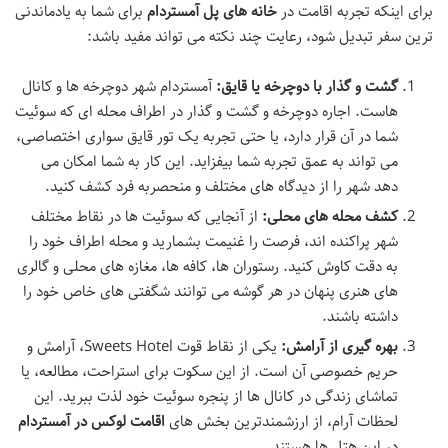
برای اینکه تجربه اقامت در
خانه های پل آمستردام
برای شما به یادماندنی
ترین سفر تبدیل شود، رعایت چند نکته می تواند مفید باشد:
گشت و گذار با دوچرخه یا قایق:
آمستردام شهر دوچرخه ها و کانال
هاست. اجاره دوچرخه و گشت و گذار در اطراف محله ای که سوئیت
شما در آن قرار دارد، یا حتی تجربه یک تور قایق سواری اختصاصی،
می تواند به عمق تجربه شما بیفزاید. این کار به شما امکان می
دهد شهر را از دیدگاه های مختلف و منحصربه فرد کشف کنید.
کشف محله های محلی:
از آنجایی که سوئیت ها در نقاط مختلف
شهر پراکنده اند، فرصت را غنیمت بشمارید و محله اطراف خود را
به دقت کاوش کنید. رستوران ها، کافه ها، مغازه های محلی و گالری
های هنری پنهان در هر گوشه می توانند شگفتی های خاص خود را
داشته باشند.
بهره گیری از آرامش:
یکی از نقاط قوت Sweets Hotel، آرامش و
حریم خصوصی آن است. از این سکوت برای استراحت، مطالعه، یا
تماشای زندگی در کانال ها از پنجره سوئیت خود لذت ببرید. این
لحظات آرام، از ارزشمندترین بخش های
اقامت لوکس در آمستردام
در این هتل ها هستند.