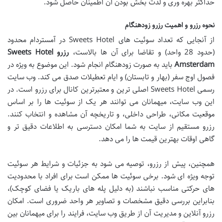
حداکثر بهره وری و لذت بخش بودن آن اطمینان حاصل شود.
نحوه رزرو و اهمیت رزرو زودهنگام
از آنجایی که تعداد سوئیت های Sweets Hotel در آمستردام محدود
(حدود 28 واحد) و تقاضا برای آن ها بالاست،
رزرو Sweets Hotel
Amsterdam
باید به صورت زودهنگام انجام شود. این موضوع به ویژه در
فصول اوج سفر (بهار و تابستان) و ایام تعطیلات صدق می کند. وب سایت
رسمی Sweets Hotel اصلی ترین و معتبرترین کانال برای رزرو است. در
این وب سایت، میهمانان می توانند هر یک از سوئیت ها را بر اساس
موقعیت مکانی، طراحی داخلی، و تاریخچه آن مشاهده و انتخاب کنند.
رزرو مستقیم از سایت به شما امکان دسترسی به اطلاعات دقیق تر و
گاهی اوقات بهترین قیمت ها را می دهد.
همچنین، پیش از رزرو، توصیه می شود به جزئیات و شرایط هر سوئیت
توجه ویژه ای شود. برخی سوئیت ها ممکن است برای افراد با محدودیت
های حرکتی مناسب نباشند (به دلیل پله های باریک یا فضای کوچک)،
بنابراین بررسی دقیق مشخصات و تصاویر هر واحد ضروری است. امکان
رزرو آنلاین و مدیریت آن از طریق وب سایت، فرایند را برای میهمانان بین