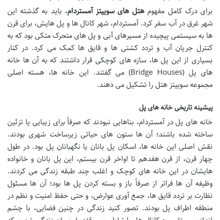
برای درک کامل مفهوم
هتل های سوییتز آمستردام
، باید به گذشته این
شهر غرق در آب سفر کرد. آمستردام، شهر کانال ها و پل هایش، برای قرن
ها به سیستمی پیچیده از مسیرهای آبی و پل های متحرک متکی بود که به
کنترل جریان آب و تردد کشتی ها و قایق ها کمک می کرد. در کنار
بسیاری از این پل ها، سازه های کوچکی قرار داشتند که به آن ها خانه
های پل (Bridge Houses) می گفتند. این خانه ها، هسته اصلی
مجموعه سوییتز هتل را تشکیل می دهند.
پیشینه تاریخی خانه های پل
خانه های پل در آمستردام، بناهایی نبودند که صرفاً برای زیبایی یا تزئین
ساخته شده باشند؛ آن ها ستون های حیاتی زیرساخت شهری بودند.
نقش اصلی این خانه ها، اسکان پل بانان یا نگهبانان پل بود. در طول
چهار قرن، از قرن هفدهم تا اواخر قرن بیستم، این پل بانان و خانواده
هایشان در این خانه های کوچک و اغلب چند طبقه زندگی می کردند.
وظیفه آن ها فراتر از صرفاً باز و بسته کردن پل ها بود؛ آن ها مسئول
نظارت بر تردد قایق ها، جمع آوری عوارض، و حتی حفظ امنیت و نظم در
منطقه اطراف پل بودند. تصور کنید زندگی در چنین فضایی، با چشم