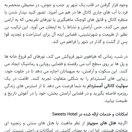
وجود قرار گرفتن در قلب یک شهر پر جنب و جوش، در محیطی منحصربه
فرد با آب های جاری کانال ها در هم می آمیزد. تصور کنید بیدار شدن با
منظره کانال و قایق های کوچک ماهیگیری یا تورهای تفریحی که به آرامی
عبور می کنند، حس آرامش و نشاط را به ارمغان می آورد. این ترکیب بی
نظیر از طبیعت و شهرنشینی، فضایی ایده آل برای استراحت و تجدید قوا
پس از گشت و گذار در شهر را فراهم می کند.
در شب، زمانی که هیاهوی شهر فروکش می کند، نورهای کم فروغ خانه ها
و پل ها بر روی سطح آب می رقصند و فضایی رویایی و رمانتیک ایجاد می
کنند. این سکوت و آرامش، به میهمانان اجازه می دهد تا در خلوت خود،
زیبایی های آمستردام را به شکلی متفاوت تجربه کنند. اقامت در یک
سوئیت کانالی آمستردام
به شما فرصت می دهد تا از استرس های زندگی
روزمره فاصله بگیرید و در فضایی آرامش بخش، خود را در آغوش تاریخ و
طبیعت بیابید.
امکانات و خدمات ارائه شده در Sweets Hotel
اگرچه
هتل های سوییتز
از نظر ماهیت با هتل های سنتی و زنجیره ای
متفاوت هستند، اما این به معنای کاستی در امکانات و راحتی نیست. این