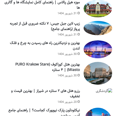
موزه هیل پالاس | راهنمای کامل نمایشگاه ها و گالری
ها
31.شهریور.1404
زیپ لاین جبل جیس: ۷ نکته ضروری قبل از تجربه
پرواز (راهنمای جامع)
31.شهریور.1404
بهترین و نزدیکترین راه های رسیدن به چرخ و فلک
لندن
30.شهریور.1404
بهترین هتل کوراکوف (PURO Krakow Stare
Miasto) | ۴ ستاره
30.شهریور.1404
رزرو هتل های ۲ ستاره در شیراز | بهترین قیمت و
تخفیف
20.شهریور.1404
نیکلودئون پارک نیویورک کجاست؟ | راهنمای جامع
آدرس و بازدید