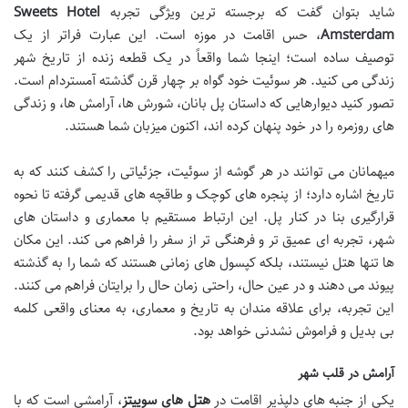
شاید بتوان گفت که برجسته ترین ویژگی تجربه
Sweets Hotel
Amsterdam
، حس اقامت در موزه است. این عبارت فراتر از یک
توصیف ساده است؛ اینجا شما واقعاً در یک قطعه زنده از تاریخ شهر
زندگی می کنید. هر سوئیت خود گواه بر چهار قرن گذشته آمستردام است.
تصور کنید دیوارهایی که داستان پل بانان، شورش ها، آرامش ها، و زندگی
های روزمره را در خود پنهان کرده اند، اکنون میزبان شما هستند.
میهمانان می توانند در هر گوشه از سوئیت، جزئیاتی را کشف کنند که به
تاریخ اشاره دارد؛ از پنجره های کوچک و طاقچه های قدیمی گرفته تا نحوه
قرارگیری بنا در کنار پل. این ارتباط مستقیم با معماری و داستان های
شهر، تجربه ای عمیق تر و فرهنگی تر از سفر را فراهم می کند. این مکان
ها تنها هتل نیستند، بلکه کپسول های زمانی هستند که شما را به گذشته
پیوند می دهند و در عین حال، راحتی زمان حال را برایتان فراهم می کنند.
این تجربه، برای علاقه مندان به تاریخ و معماری، به معنای واقعی کلمه
بی بدیل و فراموش نشدنی خواهد بود.
آرامش در قلب شهر
یکی از جنبه های دلپذیر اقامت در
هتل های سوییتز
، آرامشی است که با