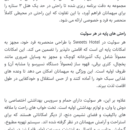
مجموعه به دقت برنامه ریزی شده تا راحتی در حد یک هتل ۳ ستاره را
برای میهمانان فراهم آورد، با این تفاوت که این راحتی در محیطی کاملاً
منحصر به فرد و خصوصی ارائه می شود.
راحتی های پایه در هر سوئیت
هر سوئیت در Sweets Hotel با طراحی منحصربه فرد خود، مجهز به
امکانات پایه ای است که اقامتی دلپذیر را تضمین می کند. این امکانات
معمولاً شامل یک آشپزخانه کوچک و مجهز به وسایل ضروری مانند
یخچال، کتری برقی، قهوه ساز (معمولاً دستگاه نسپرسو یا مشابه آن) و
ظروف اولیه است. این ویژگی به میهمانان امکان می دهد تا وعده های
غذایی سبک خود را آماده کنند و از حس استقلال و خودکفایی در طول
اقامت لذت ببرند.
علاوه بر این، هر سوئیت دارای حمام و سرویس بهداشتی اختصاصی با
دوش یا وان، و لوازم بهداشتی اولیه است. تخت خواب های راحت با ملافه
های باکیفیت و فضای نشیمن دنج، از دیگر امکاناتی هستند که برای
استراحت و آرامش میهمانان در نظر گرفته شده اند. سیستم تهویه مطبوع،
گرمایش مناسب، و اتصال به اینترنت پرسرعت (وای فای) نیز در تمامی