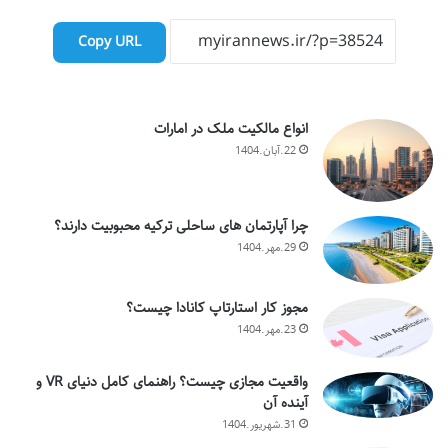
Copy URL
انواع مالکیت ملک در امارات
22.آبان.1404
چرا آپارتمان های ساحلی ترکیه محبوبیت دارند؟
29.مهر.1404
مجوز کار استارتاپ کانادا چیست؟
23.مهر.1404
واقعیت مجازی چیست؟ راهنمای کامل دنیای VR و
آینده آن
31.شهریور.1404