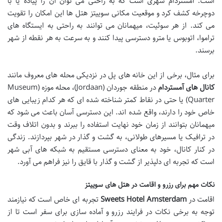
است. آمستردام شهری است که به راحتی می توان آن را پیاده یا با
دوچرخه کشف کرد و موقعیت مکانی سوییتز هتل ها این امکان را تقویت
می کند. از هر سوئیت، میهمانان می توانند به راحتی به ایستگاه های
تراموا، اتوبوس یا مترو دسترسی پیدا کنند و به سرعت به هر نقطه از شهر
برسند.
برای مثال، برخی از این خانه های پل در نزدیکی محله های معروف مانند
کانال های آمستردام
در منطقه جوردان (Jordaan)، محله موزه (Museum
Quarter) یا حتی در نقاط کمتر شناخته شده ای که هر کدام زیبایی های
خاص خود را دارند، واقع شده اند. این دسترسی آسان باعث می شود که
میهمانان بتوانند از زمان خود نهایت استفاده را ببرند و بدون اتلاف وقت
در ترافیک یا مسیرهای طولانی، به گشت و گذار در شهر بپردازند. زندگی
در کنار کانال، خود به معنای دسترسی مستقیم به شبکه های آبی شهر
است که تجربه ای دلپذیر از گشت و گذار با قایق را نیز فراهم می آورد.
نکات مهم برای رزرو و اقامت در هتل های سوییتز
اقامت در
Sweets Hotel Amsterdam
تجربه ای خاص است که نیازمند
توجه به برخی نکات در فرایند رزرو و آماده سازی برای سفر است تا از