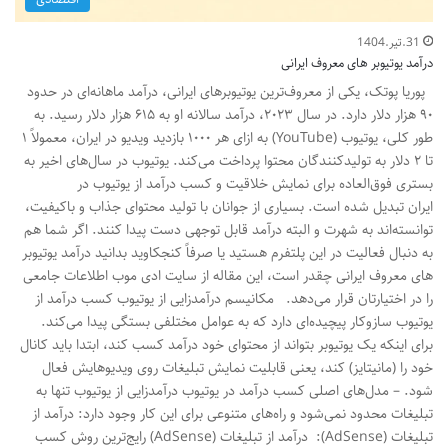
31.تیر.1404
درآمد یوتیوبر های معروف ایرانی
پوریا پوتک، یکی از معروف‌ترین یوتیوبرهای ایرانی، درآمد ماهانه‌ای در حدود
۹۰ هزار دلار دارد. در سال ۲۰۲۳، درآمد سالانه او به ۶۱۵ هزار دلار رسید. به
طور کلی، یوتیوب (YouTube) به ازای هر ۱۰۰۰ بازدید ویدیو در ایران، معمولاً ۱
تا ۲ دلار به تولیدکنندگان محتوا پرداخت می‌کند. یوتیوب در سال‌های اخیر به
بستری فوق‌العاده برای نمایش خلاقیت و کسب درآمد از یوتیوب در
ایران تبدیل شده است. بسیاری از جوانان با تولید محتوای جذاب و باکیفیت،
توانسته‌اند به شهرت و البته درآمد قابل توجهی دست پیدا کنند. اگر شما هم
به دنبال فعالیت در این پلتفرم هستید یا صرفاً کنجکاوید بدانید درآمد یوتیوبر
های معروف ایرانی چقدر است، این مقاله از سایت ادی موب اطلاعات جامعی
را در اختیارتان قرار می‌دهد. مکانیسم درآمدزایی از یوتیوب کسب درآمد از
یوتیوب سازوکار پیچیده‌ای دارد که به عوامل مختلفی بستگی پیدا می‌کند.
برای اینکه یک یوتیوبر بتواند از محتوای خود درآمد کسب کند، ابتدا باید کانال
خود را (مانیتایز) کند، یعنی قابلیت نمایش تبلیغات روی ویدیوهایش فعال
شود. – مدل‌های اصلی کسب درآمد در یوتیوب درآمدزایی از یوتیوب تنها به
تبلیغات محدود نمی‌شود و راه‌های متنوعی برای این کار وجود دارد: درآمد از
تبلیغات (AdSense): درآمد از تبلیغات (AdSense) رایج‌ترین روش کسب